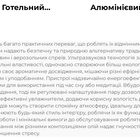
Готельний
Алюмінієви
сокотисковий
аромат Ефір
чищач повітря
олій Арома
ах Ефірні масла
Коммерчни
багато практичних переваг, що роблять їх відмінним
Чистильник
аромат Маши
и надають безпечну та природню альтернативу тради
фумів Аромати
Електронни
н і аерозольних спреїв. Ультразвукова технологія з
альні властивості, одночасно створюючи більш еколог
роматизатор
аромат Безво
своє ароматичне досвідження, мішаючи різні ефірні о
повітря
hvac Диффуз
ам і уподобанням. Пристрої надзвичайно енергоефек
и для використання під час сну або медитації. Вбудо
роматизатор
Готель
дання, тоді як регулювані налаштування пару дозво
повітря
 ефективні увлажнители, додаючи корисну вологість 
іодів можуть створити спокійну атмосферу, ідеальну 
нюють будь-який стиль інтер'єру, роблячи їх як функц
боти і мінімальні вимоги до обслуговування роблят
ання між різними композиціями олій надає гнучкості 
еншення стресу.