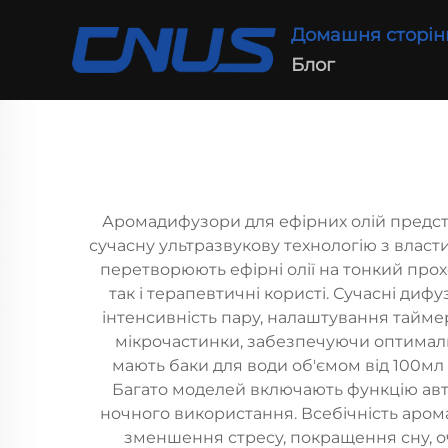
Домашня сторін
Блог
Аромадифузори для ефірних олій предст
сучасну ультразвукову технологію з власт
перетворюють ефірні олії на тонкий про
так і терапевтичні користі. Сучасні ди
інтенсивність пару, налаштування таймера
мікрочастинки, забезпечуючи оптимальне
мають баки для води об'ємом від 100мл
Багато моделей включають функцію авто
ночного використання. Всебічність аром
зменшення стресу, покращення сну, о