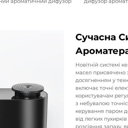
ний ароматичний дифузор
дифузор аромату
Сучасна С
Ароматер
Новітній системі к
масел присвячено 
досягненням у техн
включає точні елек
користувачам регу
з небувалою точніс
керування паром д
від легких пухиркі
розсіяння запаху, 