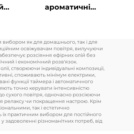
й
ароматичні
ний
дифузори Безводні
т
розумні ароматичні
й
дифузори 360
 вибором як для домашнього, так і для
на
ароматичних
ційним освіжувачам повітря, вилучуючи
й
олійних дифузорів
абезпечує розсіяння ефірних олій без
ічний і економічний розв'язок.
дний
Безводні
лії, створюючи індивідуальні композиції,
ер
атомізатори
тивні, споживають мінімум електрики,
вані функції таймера і автоматичного
ляють точно керувати інтенсивністю
до сухого повітря, одночасно розсіюючи
для релаксу чи покращення настрою. Крім
іональними, так і естетично
ь їх практичним вибором для постійного
у задоволенні різноманітних потреб, від