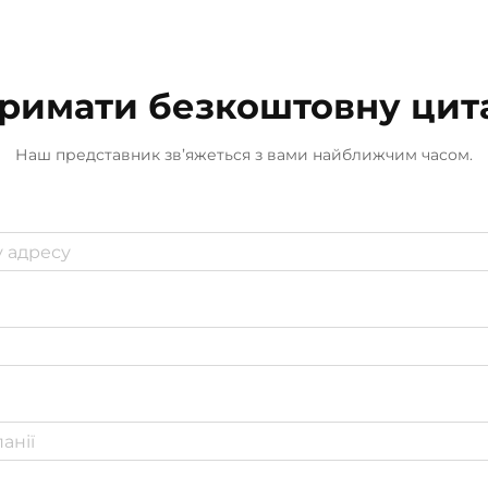
освіжлювачів, вони
використовують ес...
римати безкоштовну цит
Наш представник зв’яжеться з вами найближчим часом.