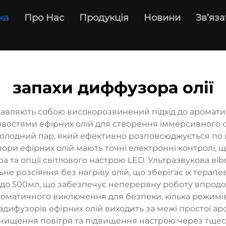
ка
Про Нас
Продукція
Новини
Зв’яза
запахи диффузора олії
авляють собою високорозвинений підхід до ароматиза
ивостями ефірних олій для створення іммерсивного се
холодний пар, який ефективно розповсюджується по 
фузори ефірних олій мають точні електронні контролі
 та опції світлового настрою LED. Ультразвукова вibr
 розсіяння без нагріву олій, що зберігає їх терапев
 до 500мл, що забезпечує неперервну роботу впродов
матичного виключення для безпеки, кілька режимів 
адифузорів ефірних олій виходить за межі простої ар
чищення повітря та підвищення настрою через тщесла