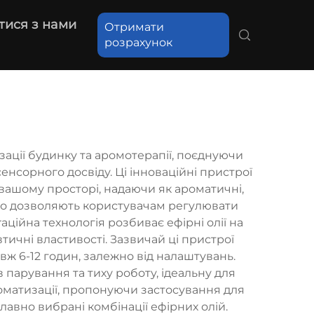
тися з нами
Отримати
розрахунок
ції будинку та аромотерапії, поєднуючи
нсорного досвіду. Ці інноваційні пристрої
вашому просторі, надаючи як ароматичні,
, що дозволяють користувачам регулювати
ацiйна технологія розбиває ефірні олії на
тичні властивості. Зазвичай ці пристрої
ж 6-12 годин, залежно від налаштувань.
парування та тиху роботу, ідеальну для
оматизації, пропонуючи застосування для
вно вибрані комбінації ефірних олій.