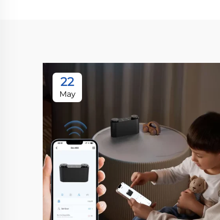
22
May