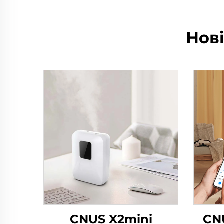
Нов
CNUS X2mini
CN