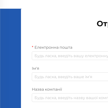
аромадифузори значно підвищує
їхню енергозберігаючу
ефективність, постійно аналізуючи
От
та регулюючи обсяг використання
енергії...
Електронна пошта
Ім'я
Назва компанії