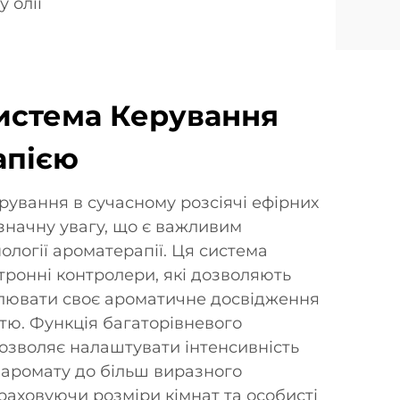
 олії
истема Керування
апією
ерування в сучасному розсіячі ефірних
значну увагу, що є важливим
ології ароматерапії. Ця система
тронні контролери, які дозволяють
лювати своє ароматичне досвідження
тю. Функція багаторівневого
озволяє налаштувати інтенсивність
в аромату до більш виразного
враховуючи розміри кімнат та особисті