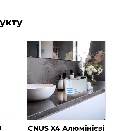
укту
0
CNUS X4 Алюмінієві