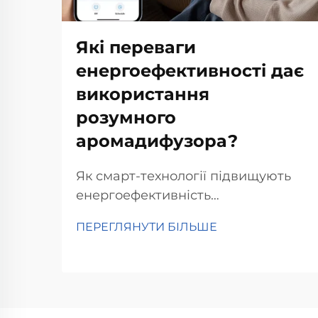
Які переваги
енергоефективності дає
використання
розумного
аромадифузора?
Як смарт-технології підвищують
енергоефективність
аромадифузора Інтеграція
ПЕРЕГЛЯНУТИ БІЛЬШЕ
технології Інтернету речей (IoT)
для оптимального управління
енергоспоживанням
Вбудовування технологій
Інтернету речей (IoT) в