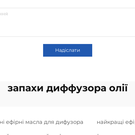
Надіслати
запахи диффузора олії
ні ефірні масла для дифузора
найкращі ефі