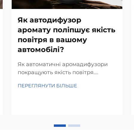
Як автодифузор
аромату поліпшує якість
повітря в вашому
автомобілі?
Як автоматичні аромадифузори
покращують якість повітря.
Нейтралізація неприємних
ПЕРЕГЛЯНУТИ БІЛЬШЕ
запахів. Просто додайте ефірну
олію в скляну пляшку, і цей
автоматичний освіжлювач повітря
буде виділяти аромат для
усунення неприємних запахів. На
відміну від традиційних