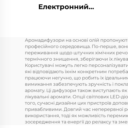
Електронний
будинок безводний
ви
диффузер запаху
о
Машина повітря
Зап
Аромадифузори на основі олій пропонують 
Духовина Масло
професійного середовища. По-перше, вон
розумний
пар
переживання щодо штучних хімічних речови
термічного знищення, зберігаючи їх лікув
диффузер аромати
А
Користувачі можуть легко персоналізувати 
які відповідають їхнім конкретним потреб
працюючи негучно, що робить їх ідеальним
А
вимикання забезпечують зручність і покла
аромату. Ці дифузори також виступають як
лікувальні аромати. Опції світлових LED-д
того, сучасні дизайни цих пристроїв допов
привабливими. Довгий час неперервної ро
використання, тоді як можливість перемик
зосередження та енергії до релаксу та зм