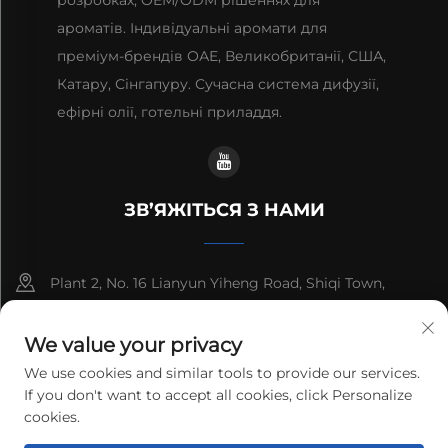
розробках, OEM/ODM рішеннях для
ароматів. Індивідуальні аромати для
преміум-брендів ОАЕ, Великобританії, США,
Катару, Сінгапуру. Сучасна система дифузії,
ефірні олії, готельні приладдя.
ЗВ’ЯЖІТЬСЯ З НАМИ
Plant 2, No. 16 Lianyun Yiheng Road, Shiqi Town,
Guangzhou, Guangdong, China
We value your privacy
+86-13192436782
We use cookies and similar tools to provide our services.
If you don't want to accept all cookies, click Personalize
[email protected]
cookies.