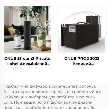
Ефірні Масла
Арабська ароматика
Гуртовий
Французька
Авіатомолоджувач
ароматика Дуже
Для Магазину Офіс
довговічна
дифузерна машинна
олія
CNUS Stream2 Private
CNUS PRO2 2023
Label Алюмінієвий
Великий
сплав Вставка в 150
комерційний запах-
мл Флори ароматної
включальний
олії Холодний туман
аерозольний
Бездротовий
ароматний диспенсер
Підключний дифузор ароматерапії пропонує
розумний WIFI
електричний HVAC
багато переконливих переваг, що роблять його
контроль
олійний свіжильник
найкращим вибором для любителів ефірних
Ароматичний
повітря дифузер
олій. По-перше, його підключаючий дизайн
дифузер
виключає необхідність частих заповнень або