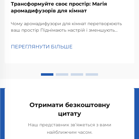
Трансформуйте своє простір: Магія
аромадифузорів для кімнат
Чому аромадифузори для кімнат перетворюють
ваш простір Піднімають настрій і зменшують
стрес Аромадифузори для кімнат справді
допомагають підняти настрій і зменшити стрес,
ПЕРЕГЛЯНУТИ БІЛЬШЕ
згідно з дослідженнями психологів про те, як
запахи впливають на нас. Люди, які вдихають
аромат лаванди...
Отримати безкоштовну
цитату
Наш представник зв’яжеться з вами
найближчим часом.