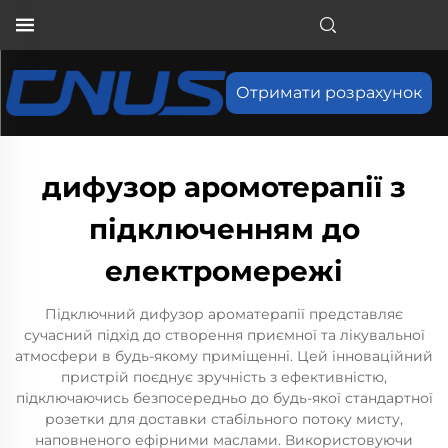
Отримати розрахунок
дифузор аромотерапії з
підключенням до
електромережі
Підключний дифузор ароматерапії представляє
сучасний підхід до створення приємної та лікувальної
атмосфери в будь-якому приміщенні. Цей інноваційний
пристрій поєднує зручність з ефективністю,
підключаючись безпосередньо до будь-якої стандартної
розетки для доставки стабільного потоку мисту,
наповненого ефірними маслами. Використовуючи