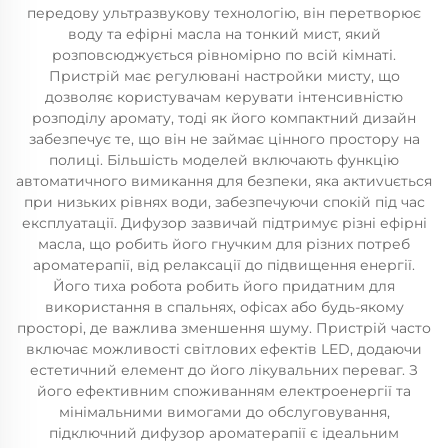
передову ультразвукову технологію, він перетворює
воду та ефірні масла на тонкий мист, який
розповсюджується рівномірно по всій кімнаті.
Пристрій має регулювані настройки мисту, що
дозволяє користувачам керувати інтенсивністю
розподілу аромату, тоді як його компактний дизайн
забезпечує те, що він не займає цінного простору на
полиці. Більшість моделей включають функцію
автоматичного вимикання для безпеки, яка актиvuється
при низьких рівнях води, забезпечуючи спокій під час
експлуатації. Дифузор зазвичай підтримує різні ефірні
масла, що робить його гнучким для різних потреб
ароматерапії, від релаксації до підвищення енергії.
Його тиха робота робить його придатним для
використання в спальнях, офісах або будь-якому
просторі, де важлива зменшення шуму. Пристрій часто
включає можливості світлових ефектів LED, додаючи
естетичний елемент до його лікувальних переваг. З
його ефективним споживанням електроенергії та
мінімальними вимогами до обслуговування,
підключний дифузор ароматерапії є ідеальним