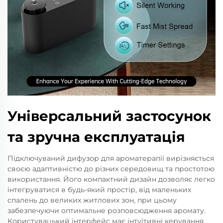
Універсальний застосунок
та зручна експлуатація
Підключуваний дифузор для ароматерапії вирізняється
своєю адаптивністю до різних середовищ та простотою
використання. Його компактний дизайн дозволяє легко
інтегруватися в будь-який простір, від маленьких
спалень до великих житлових зон, при цьому
забезпечуючи оптимальне розповсюдження аромату.
Користувацький інтерфейс має інтуїтивні керування,