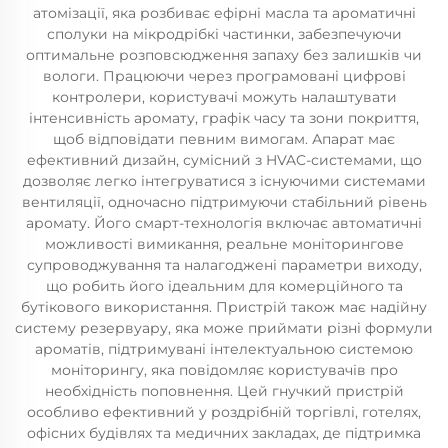
атомізації, яка розбиває ефірні масла та ароматичні
сполуки на мікродрібкі частинки, забезпечуючи
оптимальне розповсюдження запаху без залишків чи
вологи. Працюючи через програмовані цифрові
контролери, користувачі можуть налаштувати
інтенсивність аромату, графік часу та зони покриття,
щоб відповідати певним вимогам. Апарат має
ефективний дизайн, сумісний з HVAC-системами, що
дозволяє легко інтегруватися з існуючими системами
вентиляції, одночасно підтримуючи стабільний рівень
аромату. Його смарт-технологія включає автоматичні
можливості вимикання, реальне моніторингове
супроводжування та налагоджені параметри виходу,
що робить його ідеальним для комерційного та
бутікового використання. Пристрій також має надійну
систему резервуару, яка може приймати різні формули
ароматів, підтримувані інтелектуальною системою
моніторингу, яка повідомляє користувачів про
необхідність поповнення. Цей гнучкий пристрій
особливо ефективний у роздрібній торгівлі, готелях,
офісних будівлях та медичних закладах, де підтримка