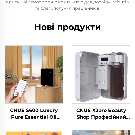
приємної атмосфери є критичною для досвіду клієнтів
та благополуччя працівників.
Нові продукти
CNUS S600 Luxury
CNUS X2pro Beauty
Pure Essential Oil
Shop Професійний
Scent Machine Custom
комерційний
Logo Aroma Diffuser
ароматний дифузер