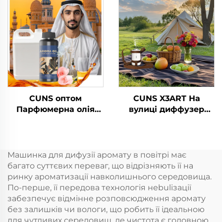
Wifi Control
Ароматна ефірна олія
Электричний аромат
Готельний ароматний
для освітлення
апарат
повітря
CUNS оптом
CUNS X3ART На
Парфюмерна олія
вулиці диффузер
Арабська ароматика
Ефірний олив
Французька
Безводний диффузор
ароматика Дуже
ароматичний
довговічна
диффузер
Машинка для дифузії аромату в повітрі має
дифузерна машинна
Автомобільне
багато суттєвих переваг, що відрізняють її на
олія
свіжильник повітря
ринку ароматизації навколишнього середовища.
Безводний
По-перше, її передова технологія неbulізації
забезпечує відмінне розповсюдження аромату
без залишків чи вологи, що робить її ідеальною
для чутливих середовищ, де чистота є головною.