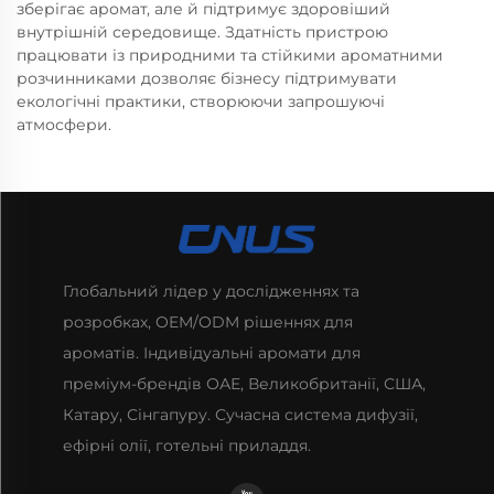
зберігає аромат, але й підтримує здоровіший
внутрішній середовище. Здатність пристрою
працювати із природними та стійкими ароматними
розчинниками дозволяє бізнесу підтримувати
екологічні практики, створюючи запрошуючі
атмосфери.
Глобальний лідер у дослідженнях та
розробках, OEM/ODM рішеннях для
ароматів. Індивідуальні аромати для
преміум-брендів ОАЕ, Великобританії, США,
Катару, Сінгапуру. Сучасна система дифузії,
ефірні олії, готельні приладдя.