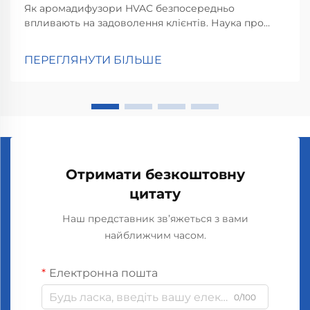
Як аромадифузори HVAC безпосередньо
впливають на задоволення клієнтів. Наука про
аромат і емоційну відповідь. Розуміння того, як
запахи дійсно впливають на наш мозок, має
ПЕРЕГЛЯНУТИ БІЛЬШЕ
велике значення, коли мова йде про збереження
задоволення клієнтів у магазинах чи ресторанах.
Отже...
Отримати безкоштовну
цитату
Наш представник зв’яжеться з вами
найближчим часом.
Електронна пошта
0/100