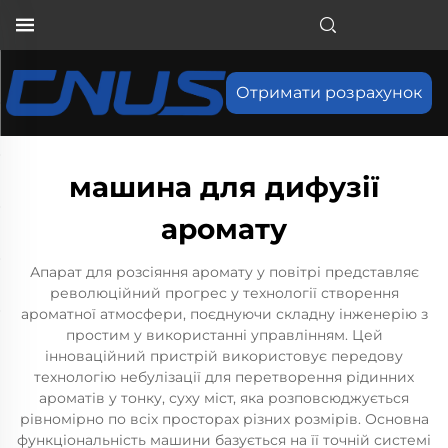
Отримати розрахунок
машина для дифузії
аромату
Апарат для розсіяння аромату у повітрі представляє
революційний прогрес у технології створення
ароматної атмосфери, поєднуючи складну інженерію з
простим у використанні управлінням. Цей
інноваційний пристрій використовує передову
технологію небулізації для перетворення рідинних
ароматів у тонку, суху міст, яка розповсюджується
рівномірно по всіх просторах різних розмірів. Основна
функціональність машини базується на її точній системі