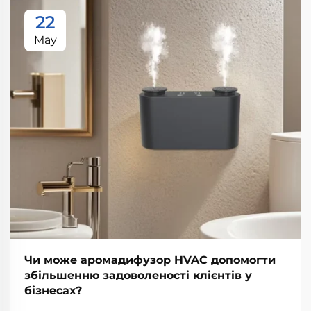
22
May
Чи може аромадифузор HVAC допомогти
збільшенню задоволеності клієнтів у
бізнесах?