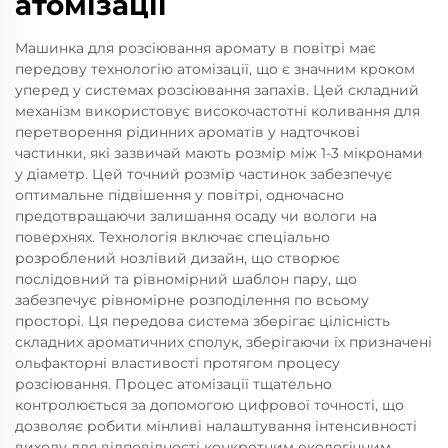
атомізації
Машинка для розсіювання аромату в повітрі має
передову технологію атомізації, що є значним кроком
уперед у системах розсіювання запахів. Цей складний
механізм використовує високочастотні коливання для
перетворення рідинних ароматів у надточкові
частинки, які зазвичай мають розмір між 1-3 мікронами
у діаметр. Цей точний розмір частинок забезпечує
оптимальне підвішення у повітрі, одночасно
предотвращаючи залишання осаду чи вологи на
поверхнях. Технологія включає спеціально
розроблений нозлівий дизайн, що створює
послідовний та рівномірний шаблон пару, що
забезпечує рівномірне розподілення по всьому
просторі. Ця передова система зберігає цілісність
складних ароматичних сполук, зберігаючи їх призначені
ольфакторні властивості протягом процесу
розсіювання. Процес атомізації тщательно
контролюється за допомогою цифрової точності, що
дозволяє робити мінливі налаштування інтенсивності
виходу для відповідності конкретним екологічним