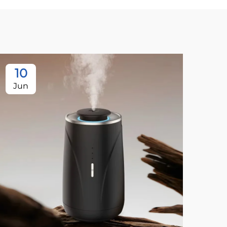
10
1
Jun
Se