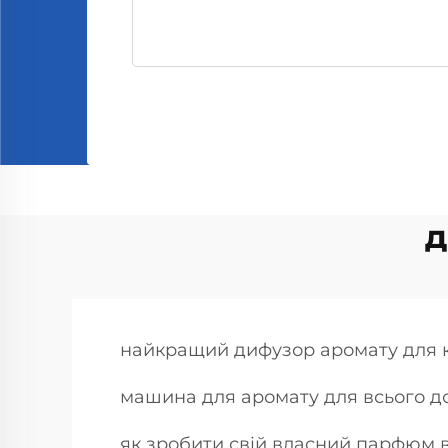
д
найкращий дифузор аромату для 
машина для аромату для всього д
як зробити свій власний парфюм 