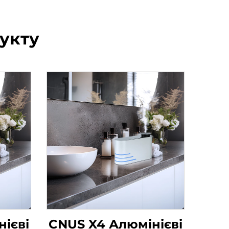
укту
ієві
CNUS X4 Алюмінієві