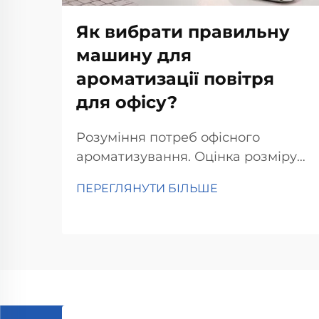
Як вибрати правильну
машину для
ароматизації повітря
для офісу?
Розуміння потреб офісного
ароматизування. Оцінка розміру
та планування офісу. Вибір
ПЕРЕГЛЯНУТИ БІЛЬШЕ
правильного ароматичного
пристрою для офісу починається з
того, наскільки великим є
приміщення насправді. Спочатку
виміряйте площу, адже більші
офіси потребують більш потужних
ароматизаторів...