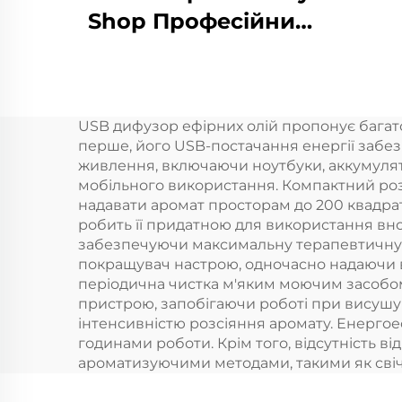
Shop Професійний
комерційний
ароматний дифузер
ар
Ароматна ефірна
USB дифузор ефірних олій пропонує багато
олія Готельний
перше, його USB-постачання енергії забез
ароматний апарат
живлення, включаючи ноутбуки, аккумулято
мобільного використання. Компактний розм
аро
надавати аромат просторам до 200 квадрат
дл
робить її придатною для використання вночі
забезпечуючи максимальну терапевтичну к
в
покращувач настрою, одночасно надаючи в
періодична чистка м'яким моючим засобом
пристрою, запобігаючи роботі при висушу
інтенсивністю розсіяння аромату. Енергое
годинами роботи. Крім того, відсутність 
ароматизуючими методами, такими як свічк