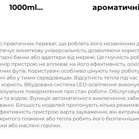
1000ml
ароматичн
Електричний
дифузори Безв
омат дифузера
розумні аромат
ефірних олій
дифузори 3
 практичних переваг, що роблять його незамінним д
Аерозоль
ароматични
печує виняткову універсальність, дозволяючи корист
свіжильник
олійних дифуз
рні банки або адаптери від мережі. Ця гнучкість роб
ір пристрою не впливає на його ефективність, оскі
матний апарат
Безводні
них футів. Користувачі особливо цінують тиху роботу
я комерційних
атомізатор
 або у тихих середовищах. Відсутність тепла під час д
ористь. Вбудована система LED-освітлення виконує 
еликих кімнат
ізуальне повідомлення про стан роботи. Обслугову
 та водою. Функція автоматичного виключення забез
ванні. Більшість моделей пропонують кілька режимів
фективність пристрою варта зауваження, він витрачає
відкритого пламеня або тепла робить його безпечніш
и або масляні горілки.