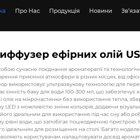
ка
Про Нас
Продукція
Новини
Зв’яза
иффузер ефірних олій U
обою сучасне поєднання ароматерапії та технологіч
рення приємної атмосфери в різних місцях, від офі
ор використовує ультразвукову технологію для перетв
ає ємність баку для води 100-300 мл, що забезпечує 
 олія на мікрочастинки без використання тепла, збері
у LED з можливістю зміни кольорів, додаючи візуаль
ого ідеальним для використання під час сну або роб
 рівні води, що запобігає пошкодженню пристрою. 
ого ідеальним для розміщення на столі. Багато моде
озволяють користувачам налаштовувати досвід аромат