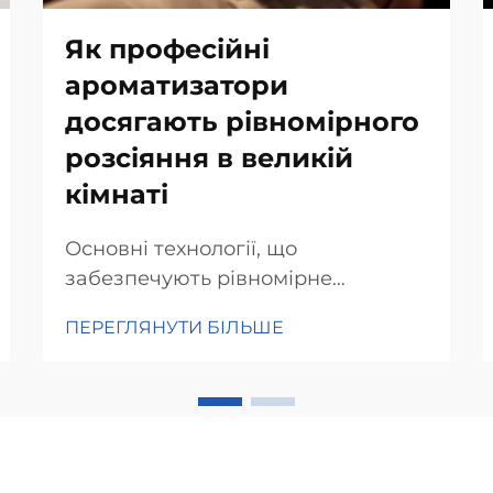
Як професійні
ароматизатори
досягають рівномірного
розсіяння в великій
кімнаті
Основні технології, що
забезпечують рівномірне
розповсюдження аромату.
ПЕРЕГЛЯНУТИ БІЛЬШЕ
Технологія небулайзера для
дисперсії мікрочастинок.
Небулайзерна технологія справді
має велике значення, коли
перетворює звичайні
аромамашини на точні