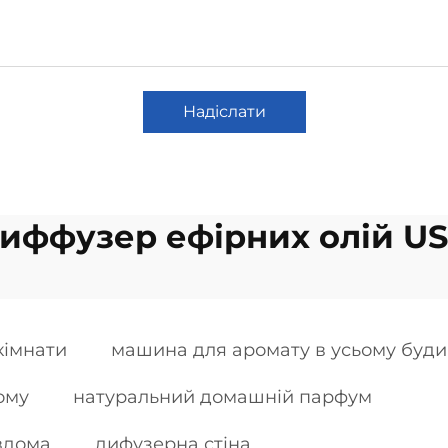
Надіслати
иффузер ефірних олій U
кімнати
машина для аромату в усьому буди
ому
натуральний домашній парфум
вдома
дифузерна стіна