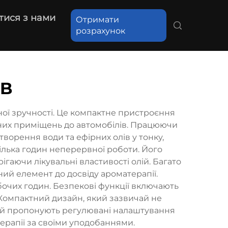
тися з нами
Отримати
розрахунок
SB
ної зручності. Це компактне пристроєння
сних приміщень до автомобілів. Працюючи
орення води та ефірних олів у тонку,
кілька годин неперервної роботи. Його
гаючи лікувальні властивості олій. Багато
ний елемент до досвіду ароматерапії.
очих годин. Безпекові функції включають
Компактний дизайн, який зазвичай не
лей пропонують регулювані налаштування
ерапії за своїми уподобаннями.