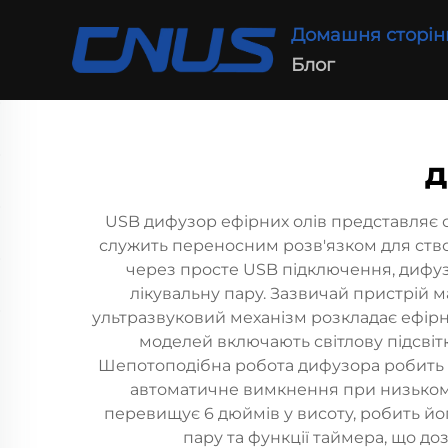
Домашня сторін
Блог
д
USB дифузор ефірних олів представляє с
служить переносним розв'язком для ство
через просте USB підключення, дифуз
лікувальну пару. Зазвичай пристрій м
ультразвуковий механізм розкладає ефірні
моделей включають світлову підсвітк
Шепотоподібна робота дифузора робить й
автоматичне вимкнення при низькому
перевищує 6 дюймів у висоту, робить й
пару та функції таймера, що д