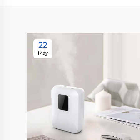
22
May