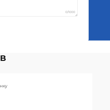
0/1000
SB
нку