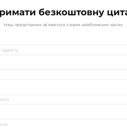
інструменти для поширення
римати безкоштовну цит
запахів. Ці гаджети...
Наш представник зв’яжеться з вами найближчим часом.