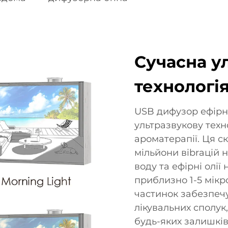
Сучасна у
технологі
USB дифузор ефірн
ультразвукову техн
ароматерапії. Ця с
мільйони вibrацій 
воду та ефірні олі
приблизно 1-5 мікр
частинок забезпеч
лікувальних сполу
будь-яких залишків