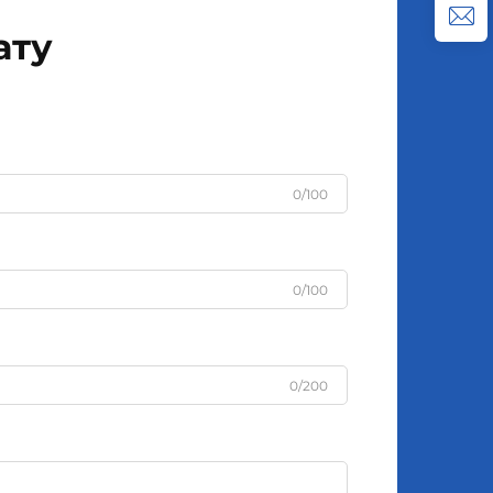
використовують ес...
ату
0/100
0/100
0/200