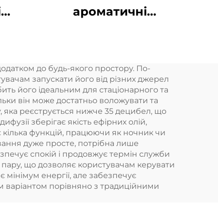
і
ароматичні
одні
дифузори Безводні
ичні
розумні ароматичні
60
дифузори 360
одатком до будь-якого простору. По-
х
ароматичних
увачам запускати його від різних джерел
орів
олійних дифузорів
ить його ідеальним для стаціонарного та
льки він може достатньо воложувати та
Безводні
, яка реєструється нижче 35 децибел, що
и
атомізатори
ифузії зберігає якість ефірних олій,
кілька функцій, працюючи як ночник чи
вання дуже просте, потрібна лише
печує спокій і продовжує термін служби
 пару, що дозволяє користувачам керувати
 мінімум енергії, але забезпечує
им варіантом порівняно з традиційними