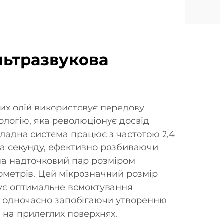
льтразвукова
я
их олій використовує передову
ологію, яка революціонує досвід
кладна система працює з частотою 2,4
на секунду, ефективно розбиваючи
ї на надточковий пар розміром
ометрів. Цей мікрозначний розмір
ує оптимальне всмоктування
к, одночасно запобігаючи утворенню
 на прилеглих поверхнях.