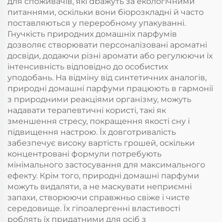
для споживачів, які dbажуть за екологічними
питаннями, оскільки вони біорозкладні й часто
поставляються у переробному упакуванні.
Гнучкість природних домашніх парфумів
дозволяє створювати персоналізовані ароматні
досвіди, додаючи різні аромати або регулюючи їх
інтенсивність відповідно до особистих
уподобань. На відміну від синтетичних аналогів,
природні домашні парфуми працюють в гармонії
з природними реакціями організму, можуть
надавати терапевтичні користі, такі як
зменшення стресу, покращення якості сну і
підвищення настрою. Їх довготривалість
забезпечує високу вартість грошей, оскільки
концентровані формули потребують
мінімального застосування для максимального
ефекту. Крім того, природні домашні парфуми
можуть видаляти, а не маскувати неприємні
запахи, створюючи справжньо свіже і чисте
середовище. Їх гіпоалергенні властивості
роблять їх придатними для осіб з