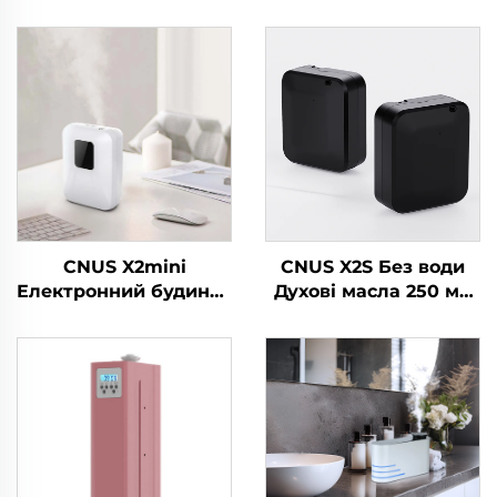
CNUS X2mini
CNUS X2S Без води
Електронний будинок
Духові масла 250 мл
безводний диффузер
Батарея Духовий
запаху Машина
дифузер Машина
повітря Духовина
Домашня свіжильник
Масло розумний
повітря Ароматичний
диффузер аромати
дифузер