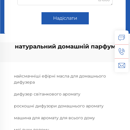
Надіслати
натуральний домашній парфум
найсмачніші ефірні масла для домашнього
дифузера
дифузер світанкового аромату
роскошні дифузори домашнього аромату
машина для аромату для всього дому
мої духи додому