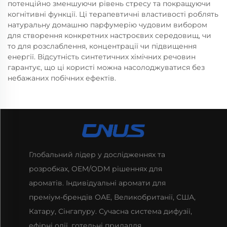
потенційно зменшуючи рівень стресу та покращуючи
когнітивні функції. Ці терапевтичні властивості роблять
натуральну домашню парфумерію чудовим вибором
для створення конкретних настроєвих середовищ, чи
то для розслаблення, концентрації чи підвищення
енергії. Відсутність синтетичних хімічних речовин
гарантує, що ці користі можна насолоджуватися без
небажаних побічних ефектів.
Глобальний лідер у дослідженнях та
розробках, OEM/ODM рішеннях для
ароматів. Індивідуальні аромати для
преміум-брендів ОАЕ, Великобританії, США,
Катару, Сінгапуру. Сучасна система дифузії,
ефірні олії, готельні приладдя.