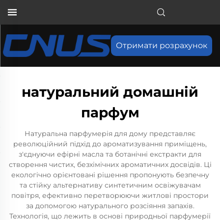
Отримати розрахунок
натуральний домашній
парфум
Натуральна парфумерія для дому представляє
революційний підхід до ароматизування приміщень,
з'єднуючи ефірні масла та ботанічні екстракти для
створення чистих, безхімічних ароматичних досвідів. Ці
екологічно орієнтовані рішення пропонують безпечну
та стійку альтернативу синтетичним освіжувачам
повітря, ефективно перетворюючи житлові простори
за допомогою натурального розсіяння запахів.
Технологія, що лежить в основі природньої парфумерії