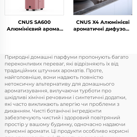
CNUS SA600
CNUS X4 Алюмінієві
Алюмінієвий аромат
ароматичні дифузори
Ефірний олій Аромат
Безводні розумні
Коммерчний аромат
ароматичні дифузори
Машина Електронний
360 ароматичних
аромат Безводний
олійних дифузорів
Природні домашні парфуми пропонують багато
hvac Диффузер
Безводні атомізатори
переконливих переваг, які відрізняють їх від
Готель
традиційних штучних ароматів. Проте,
найголовніше, вони надають повністю
нетоксичну альтернативу для домашнього
ароматизування, вилучаючи турботи про
шкідливі хімічні речовини і синтетичні додатки,
які часто викликають алергію чи проблеми з
диханням. Чисті ботанічні інгредієнти
забезпечують чистий і здоровий повітряний
простір у вашому будинку, одночасно надаючи
приємні аромати. Ці продукти особливо корисні