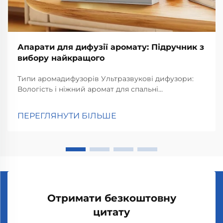
Апарати для дифузії аромату: Підручник з
вибору найкращого
Типи аромадифузорів Ультразвукові дифузори:
Вологість і ніжний аромат для спальні
Ультразвукові дифузори працюють за рахунок
створення мікродрібних вібрацій, які розносять
ПЕРЕГЛЯНУТИ БІЛЬШЕ
ефірні олії в повітрі, по суті, виконуючи одночасно
дві функції. Що відбувається всередині...
Отримати безкоштовну
цитату