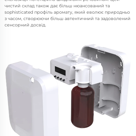
чистий склад також дає більш нюансований та
sophіsticated профіль аромату, який еволює природньо
з часом, створюючи більш автентичний та задоволений
сенсорний досвід.