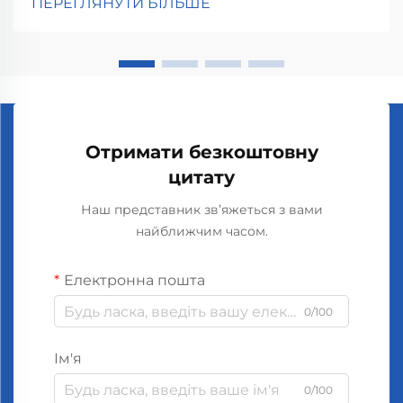
ПЕРЕГЛЯНУТИ БІЛЬШЕ
велике значення, коли мова йде про збереження
задоволення клієнтів у магазинах чи ресторанах.
Отже...
Отримати безкоштовну
цитату
Наш представник зв’яжеться з вами
найближчим часом.
Електронна пошта
0/100
Ім'я
0/100