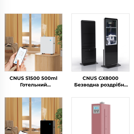
CNUS S1500 500ml
CNUS GX8000
Готельний
Безводна роздрібна
високотисковий
точка Великий
очищач повітря Запах
простір Професійний
Ефірні масла
аромат дифузер
Чистильник парфумів
Ароматна система
Аромати
LCD сенсорний екран
Ароматизатор
Киоск
повітря