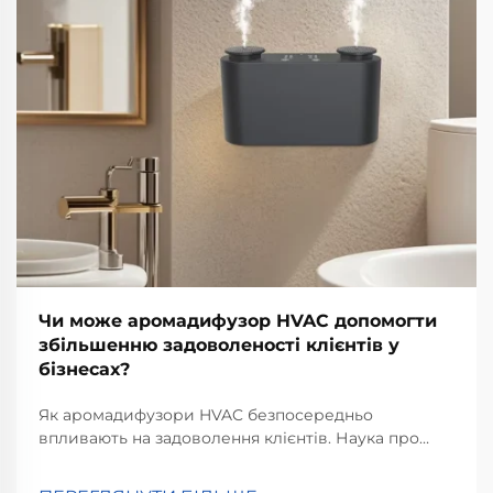
Чи може аромадифузор HVAC допомогти
збільшенню задоволеності клієнтів у
бізнесах?
Як аромадифузори HVAC безпосередньо
впливають на задоволення клієнтів. Наука про
аромат і емоційну відповідь. Розуміння того, як
запахи дійсно впливають на наш мозок, має