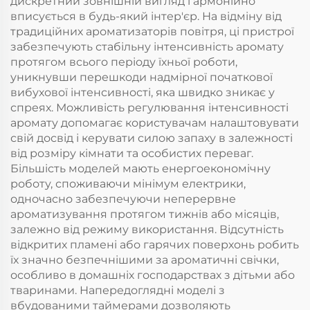
дискретний зовнішній вигляд гармонійно
вписується в будь-який інтер'єр. На відміну від
традиційних ароматизаторів повітря, ці пристрої
забезпечують стабільну інтенсивність аромату
протягом всього періоду їхньої роботи,
уникнувши перешкоди надмірної початкової
вибухової інтенсивності, яка швидко зникає у
спреях. Можливість регулювання інтенсивності
аромату допомагає користувачам налаштовувати
свій досвід і керувати силою запаху в залежності
від розміру кімнати та особистих переваг.
Більшість моделей мають енергоекономічну
роботу, споживаючи мінімум електрики,
одночасно забезпечуючи неперервне
ароматизування протягом тижнів або місяців,
залежно від режиму використання. Відсутність
відкритих пламені або гарячих поверхонь робить
їх значно безпечнішими за ароматичні свічки,
особливо в домашніх господарствах з дітьми або
тваринами. Напередоглядні моделі з
вбудованими таймерами дозволяють