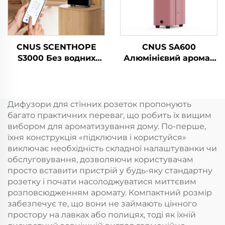
Ароматизатор
повітря
CNUS SCENTHOPE
CNUS SA600
S3000 Без водних
Алюмінієвий аромат
парфумерних
Ефірний олій Аромат
повітряних
Коммерчний аромат
диспенсерів
Машина Електронний
Акрильний
аромат Безводний
Дифузори для стінних розеток пропонують
автоматичний
hvac Диффузер
багато практичних переваг, що робить їх вищим
дифузер ароматики
Готель
вибором для ароматизування дому. По-перше,
Дифузійна система
їхня конструкція «підключив і користуйся»
Ароматична машина
виключає необхідність складної налаштуванки чи
обслуговування, дозволяючи користувачам
просто вставити пристрій у будь-яку стандартну
розетку і почати насолоджуватися миттєвим
розповсюдженням аромату. Компактний розмір
забезпечує те, що вони не займають цінного
простору на лавках або полицях, тоді як їхній