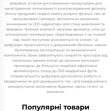
заправок, а також регулюванних налаштувань для
налагодження інтенсивності розповсюдження аромату.
Більш продумані моделі мають розумні функції, такі як
програмовані таймери, автоматичні механізми
вимикання та LED-індикатори для стану живлення та
заправки. Грівний елемент нагріває ароматну олію до
оптимальної температури, перетворюючи її на тонкий
пар, який поступово розсіюється по кімнаті. Ці
дифузори проектуються з урахуванням безпеки, маючи
безпламенну експлуатацію та низьковольтні
компоненти. Вони забезпечують покриття просторів від
маленьких ванних кімнат до великих житлових
приміщень, де більшість моделей ефективно
ароматизують площі до 200 квадратних футів.
Універсальність дифузорів для розеток робить їх
придатними як для домашнього, так і для комерційного
використання, включаючи будинки, офіси, готелі та
магазини.
Популярні товари