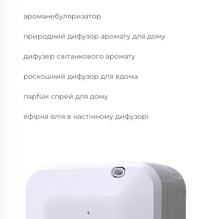
ароманебуляризатор
природний дифузор аромату для дому
дифузер світанкового аромату
роскошний дифузор для вдома
парfüм спрей для дому
ефірна олія в настінному дифузорі