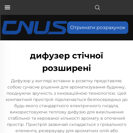
Отримати розрахунок
дифузер стічної
розширені
Дифузор у вигляді вставки в розетку представляє
собою сучасне рішення для ароматизування будинку,
поєднуючи зручність з інноваційною технологією. Цей
компактний пристрій підключається безпосередньо до
будь-якого стандартного електричного гніздла,
використовуючи теплову дифузію для вивільнення
стабільної та керованої кількості аромату в оточений
простір. Пристрій зазвичай складається з грівального
елемента, резервуару для ароматних олій або