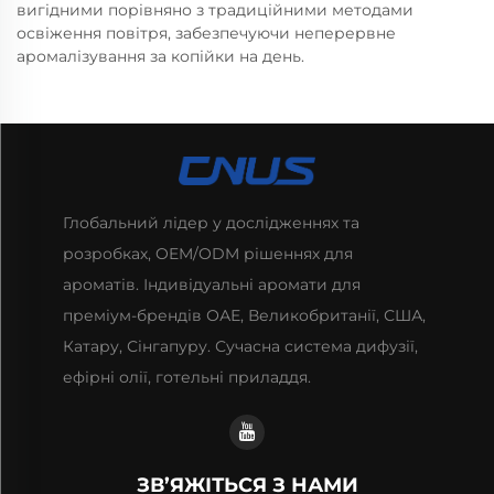
вигідними порівняно з традиційними методами
освіження повітря, забезпечуючи неперервне
аромалізування за копійки на день.
Глобальний лідер у дослідженнях та
розробках, OEM/ODM рішеннях для
ароматів. Індивідуальні аромати для
преміум-брендів ОАЕ, Великобританії, США,
Катару, Сінгапуру. Сучасна система дифузії,
ефірні олії, готельні приладдя.
ЗВ’ЯЖІТЬСЯ З НАМИ