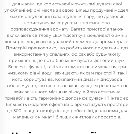
для масел, де користувачі можуть змішувати свої
улюблені ефірні масла з водою. Більш продумані моделі
мають регулювані налаштування пару, що дозволяє
користувачам керувати інтенсивністю
розповсюдження аромату. Багато пристроїв також
включають світлову LED-підсвітку з можливістю зміни
кольорів, додаючи візуальний елемент до ароматерапії.
Пристрій працює тихо, що робить його придатним для
використання у спальнях, офісах або будь-якому
приміщенні, де потрібно мінімізувати фоновий шум.
Безпечні функції, такі як автоматичне вимикання при
низькому рівні води, захищають як сам пристрій, так і
його користувачів. Компактний дизайн дифузора
забезпечує те, що він не заважає сусіднім розеткам і не
займає цінного місця на ліжку, а його естетична
привабливість гармонійно доповнює сучасний інтер'єр.
Більшість моделей ефективно ароматизують простори
до 300 квадратних футів, що робить їх ідеальними для
маленьких кімнат і більших житлових просторів.