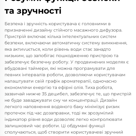
та зручності
Безпека і зручність користувача є головними в
призначенні дизайну стійного масажного дифузора.
Пристрій включає кілька інтелектуальних систем
безпеки, включаючи автоматичну систему вимкнення,
яка актиvuється, коли рівень води стає занадто
низьким, що запобігає пошкодженню пристрою та
забезпечує безпечну роботу. У продвинених моделях є
вбудовані таймери, які можна програмувати для
певних інтервалів роботи, дозволяючи користувачам
налаштувати свій графік ароматерапії, одночасно
економлячи енергію та ефірні олія. Тиха робота,
зазвичай нижче 35 децибел, забезпечує те, що пристрій
не буде заваджувати сну чи концентрації. Дизайн
легкого наповнення водяного баку мінімізує ризик
протечок під час дозаправки, тоді як зрозумілий
індикатор рівня води дозволяє легко контролювати
залишковий час роботи. Ці обдумані функції
сполучаються, щоб створити користувачеві зручний