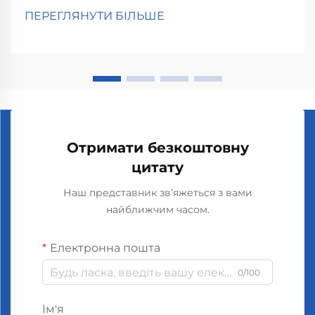
дійсно добре справляються з видаленням поганих
ПЕРЕГЛЯНУТИ БІЛЬШЕ
запахів всередині автомобіля та підтримують
приємний аромат під час поїздки. Вони
виділяють...
Отримати безкоштовну
цитату
Наш представник зв’яжеться з вами
найближчим часом.
Електронна пошта
0/100
Ім'я