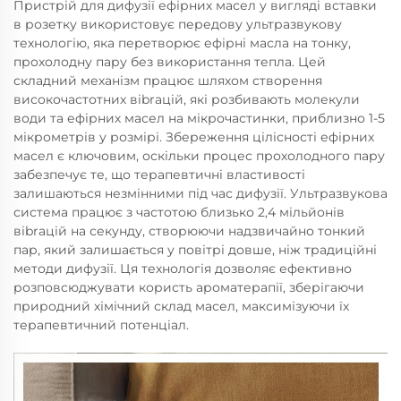
Пристрій для дифузії ефірних масел у вигляді вставки
в розетку використовує передову ультразвукову
технологію, яка перетворює ефірні масла на тонку,
прохолодну пару без використання тепла. Цей
складний механізм працює шляхом створення
високочастотних вibrацій, які розбивають молекули
води та ефірних масел на мікрочастинки, приблизно 1-5
мікрометрів у розмірі. Збереження цілісності ефірних
масел є ключовим, оскільки процес прохолодного пару
забезпечує те, що терапевтичні властивості
залишаються незмінними під час дифузії. Ультразвукова
система працює з частотою близько 2,4 мільйонів
вibrацій на секунду, створюючи надзвичайно тонкий
пар, який залишається у повітрі довше, ніж традиційні
методи дифузії. Ця технологія дозволяє ефективно
розповсюджувати користь ароматерапії, зберігаючи
природний хімічний склад масел, максимізуючи їх
терапевтичний потенціал.