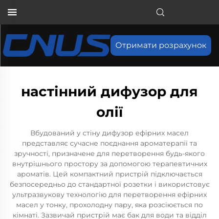
Отримати розрахунок
настінний дифузор для
олії
Вбудований у стіну дифузор ефірних масел
представляє сучасне поєднання ароматерапії та
зручності, призначене для перетворення будь-якого
внутрішнього простору за допомогою терапевтичних
ароматів. Цей компактний пристрій підключається
безпосередньо до стандартної розетки і використовує
ультразвукову технологію для перетворення ефірних
масел у тонку, прохолодну пару, яка розсіюється по
кімнаті. Зазвичай пристрій має бак для води та відділ