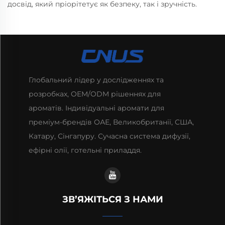
досвід, який пріорітетує як безпеку, так і зручність.
Глобальний лідер у дослідженнях та
розробках, OEM/ODM рішеннях для
ароматів. Індивідуальні аромати для
преміум-брендів ОАЕ, Великобританії, США,
Катару, Сінгапуру. Сучасна система дифузії,
ефірні олії, готельні приладдя.
ЗВ’ЯЖІТЬСЯ З НАМИ