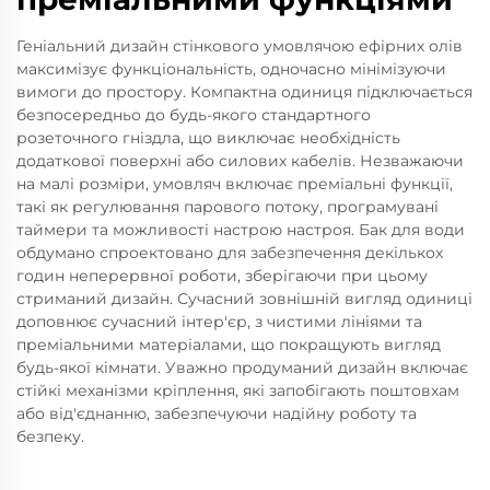
Геніальний дизайн стінкового умовлячою ефірних олів
максимізує функціональність, одночасно мінімізуючи
вимоги до простору. Компактна одиниця підключається
безпосередньо до будь-якого стандартного
розеточного гніздла, що виключає необхідність
додаткової поверхні або силових кабелів. Незважаючи
на малі розміри, умовляч включає преміальні функції,
такі як регулювання парового потоку, програмувані
таймери та можливості настрою настроя. Бак для води
обдумано спроектовано для забезпечення декількох
годин неперервної роботи, зберігаючи при цьому
стриманий дизайн. Сучасний зовнішній вигляд одиниці
доповнює сучасний інтер'єр, з чистими лініями та
преміальними матеріалами, що покращують вигляд
будь-якої кімнати. Уважно продуманий дизайн включає
стійкі механізми кріплення, які запобігають поштовхам
або від'єднанню, забезпечуючи надійну роботу та
безпеку.