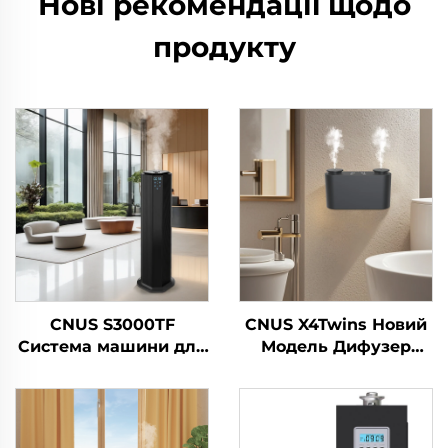
Нові рекомендації щодо
продукту
CNUS S3000TF
CNUS X4Twins Новий
Система машини для
Модель Дифузер
розповсюдження
Ефірні Масла
ароматичних олій в
Гуртовий
готелі/коммерчній
Авіатомолоджувач
ванній/комісії
Для Магазину Офіс