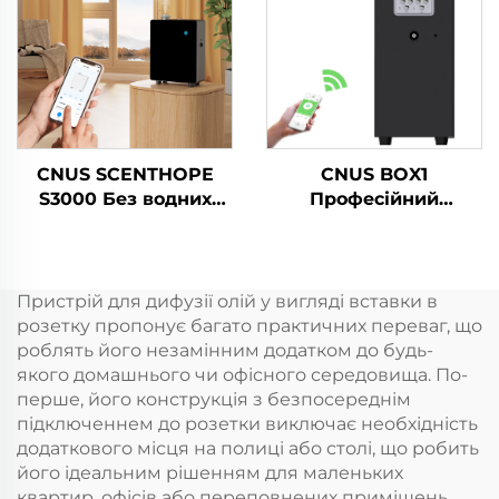
CNUS SCENTHOPE
CNUS BOX1
S3000 Без водних
Професійний
парфумерних
комерційний
повітряних
електричний
диспенсерів
диффузер аромату
Акрильний
ароматичних масел
Пристрій для дифузії олій у вигляді вставки в
автоматичний
розетку пропонує багато практичних переваг, що
дифузер ароматики
роблять його незамінним додатком до будь-
Дифузійна система
якого домашнього чи офісного середовища. По-
Ароматична машина
перше, його конструкція з безпосереднім
підключеннем до розетки виключає необхідність
додаткового місця на полиці або столі, що робить
його ідеальним рішенням для маленьких
квартир, офісів або переповнених приміщень.