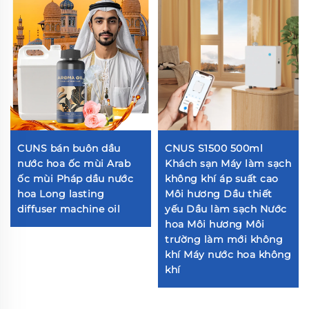
CUNS bán buôn dầu
CNUS S1500 500ml
nước hoa ốc mùi Arab
Khách sạn Máy làm sạch
ốc mùi Pháp dầu nước
không khí áp suất cao
hoa Long lasting
Môi hương Dầu thiết
diffuser machine oil
yếu Dầu làm sạch Nước
hoa Môi hương Môi
trường làm mới không
khí Máy nước hoa không
khí