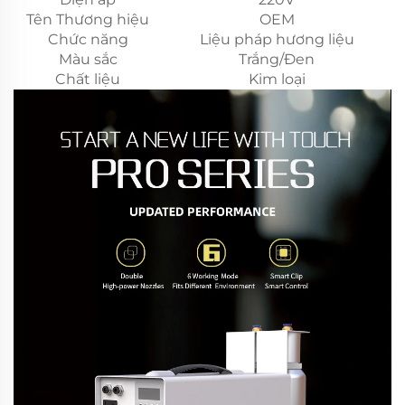
Tên Thương hiệu
OEM
Chức năng
Liệu pháp hương liệu
Màu sắc
Trắng/Đen
Chất liệu
Kim loại