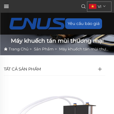
VI
Yêu cầu báo giá
Máy khuếch tán mùi thương mại
Trang Chủ
>
Sản Phẩm
>
Máy khuếch tán mùi thương mại
TẤT CẢ SẢN PHẨM