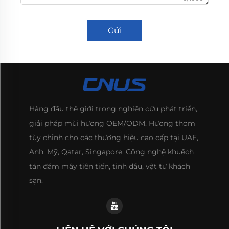
Gửi
Hàng đầu thế giới trong nghiên cứu phát triển,
giải pháp mùi hương OEM/ODM. Hương thơm
tùy chỉnh cho các thương hiệu cao cấp tại UAE,
Anh, Mỹ, Qatar, Singapore. Công nghệ khuếch
tán đám mây tiên tiến, tinh dầu, vật tư khách
sạn.