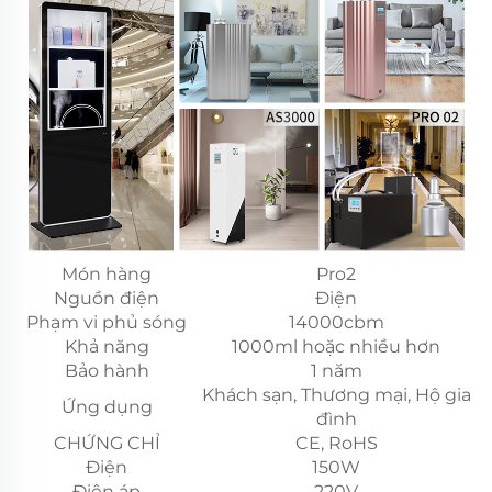
Món hàng
Pro2
Nguồn điện
Điện
Phạm vi phủ sóng
14000cbm
Khả năng
1000ml hoặc nhiều hơn
Bảo hành
1 năm
Khách sạn, Thương mại, Hộ gia
Ứng dụng
đình
CHỨNG CHỈ
CE, RoHS
Điện
150W
Điện áp
220V