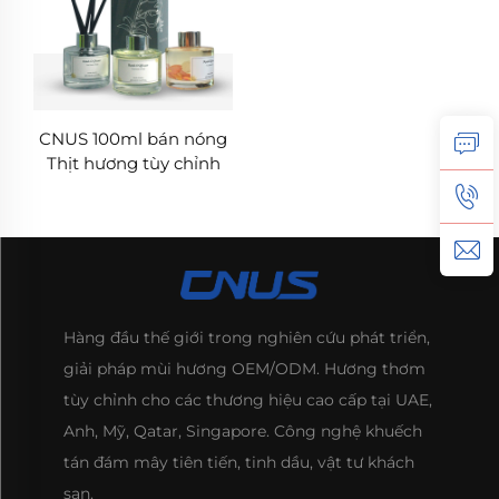
CNUS 100ml bán nóng
Thịt hương tùy chỉnh
Văn phòng gia đình Ước
tính Không khí tươi mới
Aroma Set Reed
Diffuser Oil Glass Bottle
Hàng đầu thế giới trong nghiên cứu phát triển,
giải pháp mùi hương OEM/ODM. Hương thơm
tùy chỉnh cho các thương hiệu cao cấp tại UAE,
Anh, Mỹ, Qatar, Singapore. Công nghệ khuếch
tán đám mây tiên tiến, tinh dầu, vật tư khách
sạn.