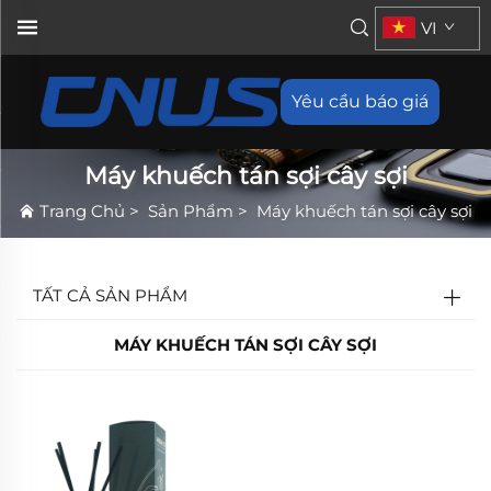
VI
Yêu cầu báo giá
Máy khuếch tán sợi cây sợi
Trang Chủ
>
Sản Phẩm
>
Máy khuếch tán sợi cây sợi
TẤT CẢ SẢN PHẨM
MÁY KHUẾCH TÁN SỢI CÂY SỢI