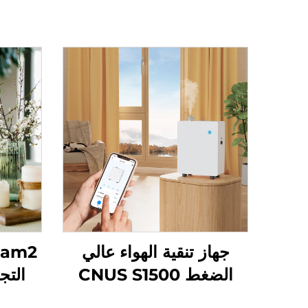
جهاز تنقية الهواء عالي
الضغط CNUS S1500
التج
سعة 500 مل للفنادق،
الأل