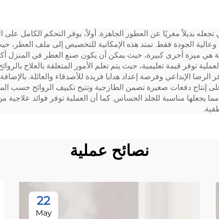
150ML رائحة الزيوت
بطارية، معطر هواء م
العطرية Flora البخاخ
موزع روائح عطري
تجعله بديلاً مغريًا عن العطور الجاهزة. أولاً، يوفر التحكم الكامل على ا
رد اللاسلكية الذكية
عالية الجودة فقط. تمتد هذه الإمكانية للتخصيص إلى ملف العطر، حيث
حكم واي فاي موزع
لة هي ميزة أخرى كبيرة، حيث يمكن أن يكون صنع العطر في المنزل أكثر
لية توفر قيمة تعليمية، حيث يتم تعلم الأمور المتعلقة بالعلاج بالروا
الروائح
لرضا الإبداعي وفرصة إعداد هدايا فريدة للأصدقاء والعائلة. بالإضافة 
ة على إنتاج دفعات صغيرة تضمن الطازجية وتتيح تكييف الروائح حسب ا
ما يجعلها مناسبة للجلد الحساس. كما أن العملية توفر فوائد علاجية من
فية.
نصائح عملية
22
May