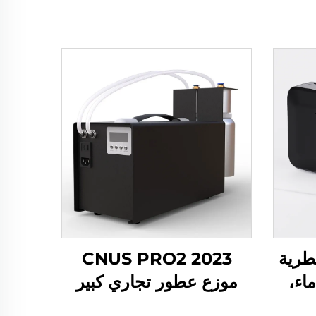
عطرية
CNUS PRO2 2023
ن ماء،
موزع عطور تجاري كبير
عطري، 250 مل،
مزود بمقبس كهربائي