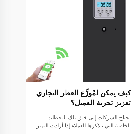
كيف يمكن لمُوزِّع العطر التجاري
ما ه
تعزيز تجربة العميل؟
العط
الاس
تحتاج الشركات إلى خلق تلك اللحظات
الخاصة التي يتذكرها العملاء إذا أرادت التميز
ينبغي
في سوق مزدحم مثل السوق الحالي. لكن