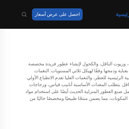
ئيسية
احصل على عرض أسعار
ية، وزيوت الناقل، والكحول لإنشاء عطور فريدة مخصصة
ناية ودمجها وفقًا لهيكل ثلاثي المستويات: النغمات
الرئيسية للعطر، والنغمات العليا تقدم الانطباع الأولي.
ف مناسبة، عادةً ما تكون 15-30% من الزيوت العطرية إلى 70-85% من محلول الناقل. يتطلب المعدات الأساسية أنابيب قياس، وزجاجات
مل صنع العطور المنزلية الحديث أيضًا على استخدام مواد
سلوب DIY (صنعه بنفسك) يتيح التحكم الكامل في المكونات، مما يضمن منتجًا طبيعيًا ومخصصًا خاليًا من