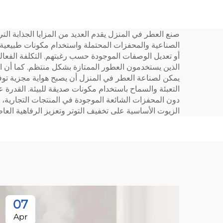
منظف الزيوت العطرية،
روائح العطور، جهاز تنقية
صنع العطر في المنزل يقدم العديد من المزايا الجذابة التي 
الهواء
البا
الصناعية والمحفزات المحتملة واستخدام مكونات طبيعية و
الت
أو تعديل الوصفات الموجودة حسب رغبتهم. التكلفة الفعا
الذين يستخدمون العطور الممتازة بشكل منتظم. كما أن العم
يمكن لصناعة العطر في المنزل أن يصبح هواية مجزية توفر ا
التعبئة والسماح باستخدام مكونات صديقة للبيئة. القدر
دون المحفزات الشائعة الموجودة في المنتجات التجارية، م
الزيوت الأساسية على تخفيف التوتر وتعزيز الرفاهية العاط
07
Apr