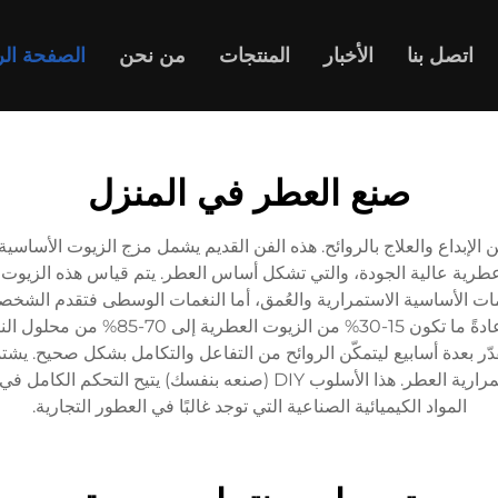
اتصل بنا
الأخبار
المنتجات
من نحن
الصفحة الر
صنع العطر في المنزل
الإبداع والعلاج بالروائح. هذه الفن القديم يشمل مزج الزيوت الأساس
عطرية عالية الجودة، والتي تشكل أساس العطر. يتم قياس هذه الزيوت بع
ات الأساسية الاستمرارية والعُمق، أما النغمات الوسطى فتقدم الشخصية 
الجوانب الفنية تتضمن استخدام نسب تخفي
دّر بعدة أسابيع ليتمكّن الروائح من التفاعل والتكامل بشكل صحيح. يشت
ثابتة طبيعية مثل جذر Orris أو Benzoin لتحسين استمرارية العطر. هذا الأ
المواد الكيميائية الصناعية التي توجد غالبًا في العطور التجارية.