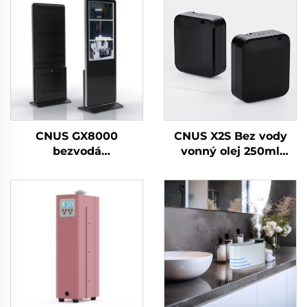
CNUS GX8000
CNUS X2S Bez vody
bezvodá
vonný olej 250ml
maloobchodní
Baterie Parfém Vůně
prodejna Velký prostor
Difuzér Stroj Domácí
Profesionální Aroma
osvěžovač vzduchu
Difuzér Parfémový
Aroma difuzér
systém LCD dotykový
displej Kiosk