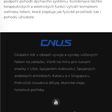
podpořil pohodlí dýchacího systému. Kombinace těchto
terapeutických a estetických funkcí vytváří komplexní
wellness řešení, které zlepšuje jak fyzické prostředí, tak i
pohodu uživatele.
Globální lídr v oblasti vývoje a výroby vůňových
řešení na zakázku. Vůně na míru pro luxusní
značky v USA, Spojeném království, Spojených
arabských emirátech, Kataru a v Singapuru.
Pokročilá cloudová difuze, éterické oleje,
hotelové potřeby.