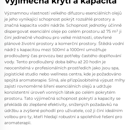
Výjimečná krytí a kapacita
Významnou vlastností velkého difuzoru esenciálních olejů
je jeho vynikající schopnost pokrýt rozsáhlé prostory a
značná kapacita vodní nádrže. Schopnost jednotky účinně
dispergovat esenciální oleje po celém prostoru až 75 m² ji
činí jedinečně vhodnou pro velké místnosti, otevřené
plánové životní prostory a komerční prostory. Štědrá vodní
nádrž s kapacitou mezi 500ml a 1000ml umožňuje
prodloužený čas provozu bez potřeby častého doplňování
vody. Tento prodloužený doba běhu až 20 hodin je
neocenitelná v profesionálních prostředích jako jsou spa,
jogistické studio nebo wellness centra, kde je požadováno
spojitá aromaterapie. Silná, ale přizpůsobitelná výpust mlhy
zajistí rovnoměrné šíření esenciálních olejů a udržuje
konzistentní úroveň vonných látek po celém pokrytém
prostoru. Tato výjimečná schopnost pokrytí a kapacity se
překládá do zlepšené efektivity, snížených požadavků na
údržbu a zvýšené pohodlí pro uživatele, což ji činí ideálním
volbou pro ty, kteří hledají robustní a spolehlivé řešení pro
aromaterapii.