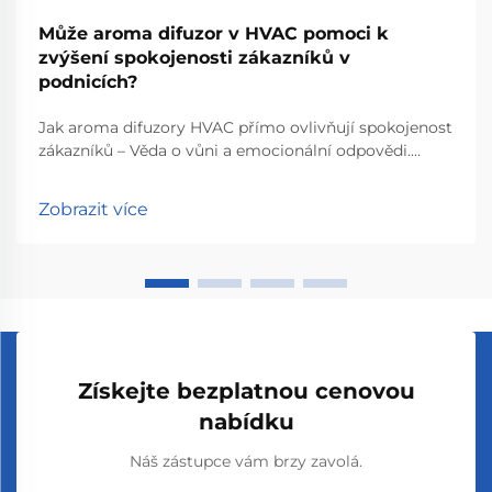
Může aroma difuzor v HVAC pomoci k
zvýšení spokojenosti zákazníků v
podnicích?
Jak aroma difuzory HVAC přímo ovlivňují spokojenost
zákazníků – Věda o vůni a emocionální odpovědi.
Pochopení toho, jak vůně skutečně působí na naše
mozky, je rozhodující pro udržení spokojenosti
Zobrazit více
zákazníků v obchodech nebo restauracích. Takže...
Získejte bezplatnou cenovou
nabídku
Náš zástupce vám brzy zavolá.