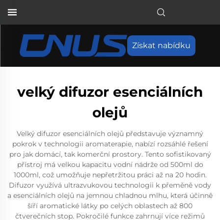
Získat nabídku
velký difuzor esenciálních
olejů
Velký difuzor esenciálních olejů představuje významný
pokrok v technologii aromaterapie, nabízí rozsáhlé řešení
pro jak domácí, tak komerční prostory. Tento sofistikovaný
přístroj má velkou kapacitu vodní nádrže od 500ml do
1000ml, což umožňuje nepřetržitou práci až na 20 hodin.
Difuzor využívá ultrazvukovou technologii k přeměně vody
a esenciálních olejů na jemnou chladnou mlhu, která účinně
šíří aromatické látky po celých oblastech až 800
čtverečních stop. Pokročilé funkce zahrnují více režimů