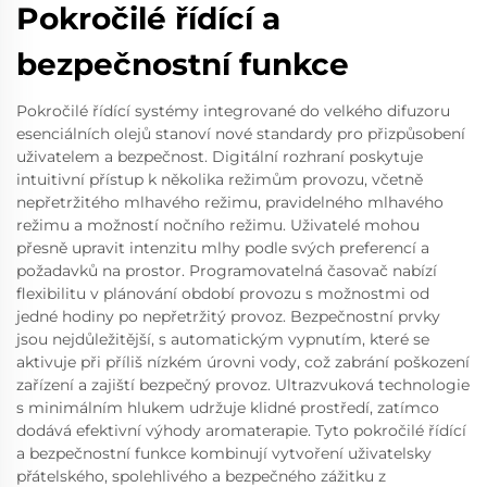
Pokročilé řídící a
bezpečnostní funkce
Pokročilé řídící systémy integrované do velkého difuzoru
esenciálních olejů stanoví nové standardy pro přizpůsobení
uživatelem a bezpečnost. Digitální rozhraní poskytuje
intuitivní přístup k několika režimům provozu, včetně
nepřetržitého mlhavého režimu, pravidelného mlhavého
režimu a možností nočního režimu. Uživatelé mohou
přesně upravit intenzitu mlhy podle svých preferencí a
požadavků na prostor. Programovatelná časovač nabízí
flexibilitu v plánování období provozu s možnostmi od
jedné hodiny po nepřetržitý provoz. Bezpečnostní prvky
jsou nejdůležitější, s automatickým vypnutím, které se
aktivuje při příliš nízkém úrovni vody, což zabrání poškození
zařízení a zajiští bezpečný provoz. Ultrazvuková technologie
s minimálním hlukem udržuje klidné prostředí, zatímco
dodává efektivní výhody aromaterapie. Tyto pokročilé řídící
a bezpečnostní funkce kombinují vytvoření uživatelsky
přátelského, spolehlivého a bezpečného zážitku z