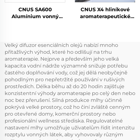
CNUS SA600
CNUS X4 hliníkové
Alumínium vonný
aromaterapeutické
esenciální olej Aroma
difuzéry bezvodý
Komerční vonný stroj
inteligentní aroma
Elektronická vůně
difuzér 360 vonný
bezvodá hvac Difuzér
olejový difuzér
Velký difuzor esenciálních olejů nabízí mnoho
Hotel
bezvodý atomizér
přitažlivých výhod, které ho odlišují na trhu
aromaterapie. Nejprve a především jeho velká
kapacita vodní nádrže významně snižuje potřebu
častého doplňování vody, což jej dělá neobyčejně
pohodlným pro nepřetržité používání v rušivých
prostředích. Délka běhu až do 20 hodin zajišťuje
konzistentní výhody aromaterapie po celý den nebo
noc bez přerušení. Silná produkce mlhy účinně
pokrývá velké prostory, což ho činí zvláště cenným
pro otevřené domy, komerční prostory nebo
profesionální wellness střediska. Regulovatelné
nastavení mlhy umožňuje uživatelům řídit intenzitu
rozptylu vonných látek, aby vyhovovaly různým