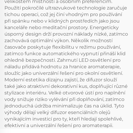
velikostem místností a osobním preferencím.
Použití pokročilé ultrazvukové technologie zaručuje
tichou operaci, což jej činí vhodným pro používání
při spánku nebo v klidných prostředích jako jsou
kanceláře nebo meditační prostory. Energeticky
úsporný design drží provozní náklady nízké, zatímco
zachovává optimální výkon. Několik možností
časovače poskytuje flexibilitu v režimu používání,
zatímco funkce automatického vypnutí přináší klid
ohledně bezpečnosti. Zahrnutí LED osvětlení pro
náladu přidává hodnotu za hranice aromaterapie,
sloužíc jako univerzální řešení pro okolní osvětlení.
Moderní estetika dizajnu zajistí, že difuzor slouží
také jako atraktivní dekorativní kus, doplňující různé
stylizace interiéru. Velké otvorové ústí pro naplnění
vody snižuje riziko vylévání při doplňování, zatímco
jednoduchá údržba minimalizuje čas na úklid. Tyto
výhody dělají velký difuzor esenciálních olejů
vynikajícím investicí pro ty, kteří hledají spolehlivé,
efektivní a univerzální řešení pro aromaterapii.