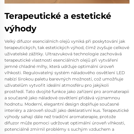
Terapeutické a estetické
výhody
Velký difuzor esenciálních olejů vyniká při poskytování jak
terapeutických, tak estetických výhod, čímž zvyšuje celkové
uživatelské zážitky. Ultrazvuková technologie zachovává
terapeutické vlastnosti esenciálních olejů při vytváření
jemné chladné mlhy, která udržuje optimální úroveň
vlhkosti. Regulovatelný systém náladového osvětlení LED
nabízí širokou paletu barevných možností, což umožňuje
uživatelům vytvořit ideální atmosféru pro jakýkoli
prostředí. Tato dvojité funkce jako zařízení pro aromaterapii
a současně jako náladové osvětlení přidává významnou
hodnotu. Moderní, elegantní design doplňuje současné
interiéry a zároveň slouží jako deklarativní kus. Terapeutické
výhody sahají dále než tradiční aromaterapie, protože
difuzor může pomoci udržovat optimální úroveň vlhkosti,
potenciálně zmírnil problémy s suchým vzduchem a