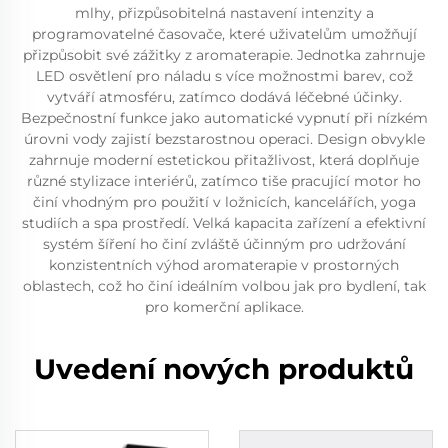
mlhy, přizpůsobitelná nastavení intenzity a
programovatelné časovače, které uživatelům umožňují
přizpůsobit své zážitky z aromaterapie. Jednotka zahrnuje
LED osvětlení pro náladu s více možnostmi barev, což
vytváří atmosféru, zatímco dodává léčebné účinky.
Bezpečnostní funkce jako automatické vypnutí při nízkém
úrovni vody zajistí bezstarostnou operaci. Design obvykle
zahrnuje moderní estetickou přitažlivost, která doplňuje
různé stylizace interiérů, zatímco tiše pracující motor ho
činí vhodným pro použití v ložnicích, kancelářích, yoga
studiích a spa prostředí. Velká kapacita zařízení a efektivní
systém šíření ho činí zvláště účinným pro udržování
konzistentních výhod aromaterapie v prostorných
oblastech, což ho činí ideálním volbou jak pro bydlení, tak
pro komerční aplikace.
Uvedení nových produktů