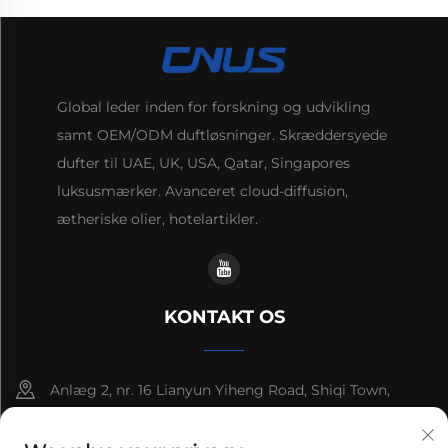
Global leder inden for forskning og udvikling
samt OEM/ODM duftløsninger. Skræddersyede
dufter til UAE, UK, USA, Qatar, Singapores
luksusmærker. Avanceret cloud-diffusion,
ætheriske olier, hotelartikler.
KONTAKT OS
Anlæg 2, nr. 16 Lianyun Yiheng Road, Shiqi Town,
Guangzhou, Guangdong, Kina