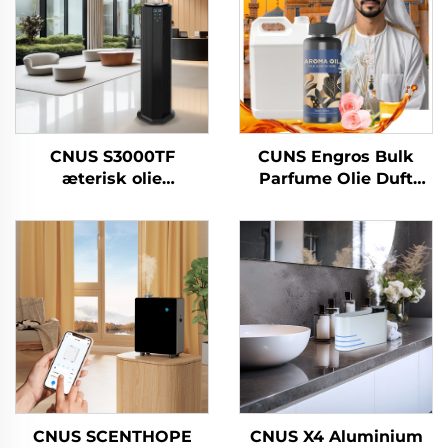
CNUS S3000TF
CUNS Engros Bulk
æterisk olie
Parfume Olie Duft
Hotel/kommercielt
Arabisk Duft Fransk
badeværelse/kontor
Parfume Olie
HVAC luftfrisker
Langtidsholdbar
Duftdiffusermaskinesystem
Diffuser Machine Oil
CNUS SCENTHOPE
CNUS X4 Aluminium