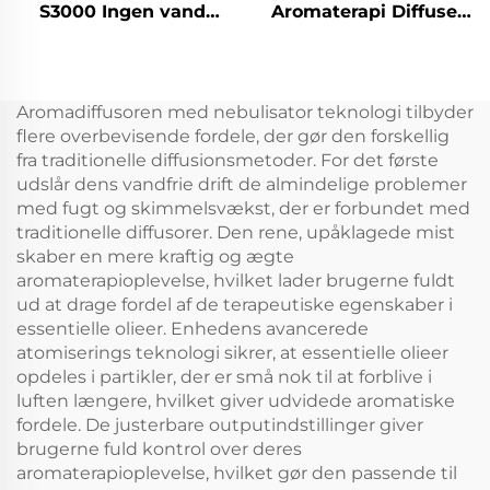
S3000 Ingen vand
Aromaterapi Diffuser
Parfume
Vandløs Smart Aroma
Luftdispenser Akryl
Diffuser 360 Duft Olie
Automatisk Aroma
Diffuser Waterless
Diffuser
Atomizer
Aromadiffusoren med nebulisator teknologi tilbyder
Diffusionssystem
flere overbevisende fordele, der gør den forskellig
Duftmaskine
fra traditionelle diffusionsmetoder. For det første
udslår dens vandfrie drift de almindelige problemer
med fugt og skimmelsvækst, der er forbundet med
traditionelle diffusorer. Den rene, upåklagede mist
skaber en mere kraftig og ægte
aromaterapioplevelse, hvilket lader brugerne fuldt
ud at drage fordel af de terapeutiske egenskaber i
essentielle olieer. Enhedens avancerede
atomiserings teknologi sikrer, at essentielle olieer
opdeles i partikler, der er små nok til at forblive i
luften længere, hvilket giver udvidede aromatiske
fordele. De justerbare outputindstillinger giver
brugerne fuld kontrol over deres
aromaterapioplevelse, hvilket gør den passende til