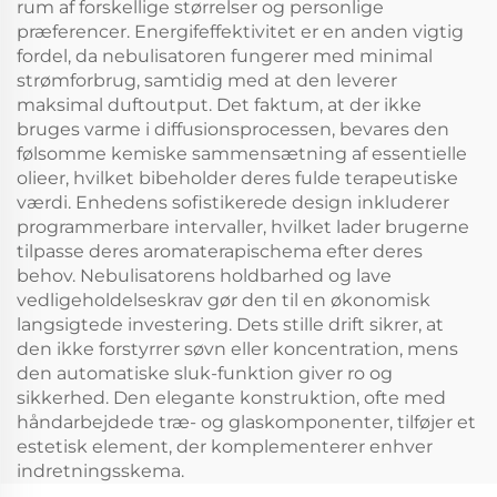
rum af forskellige størrelser og personlige
præferencer. Energifeffektivitet er en anden vigtig
fordel, da nebulisatoren fungerer med minimal
strømforbrug, samtidig med at den leverer
maksimal duftoutput. Det faktum, at der ikke
bruges varme i diffusionsprocessen, bevares den
følsomme kemiske sammensætning af essentielle
olieer, hvilket bibeholder deres fulde terapeutiske
værdi. Enhedens sofistikerede design inkluderer
programmerbare intervaller, hvilket lader brugerne
tilpasse deres aromaterapischema efter deres
behov. Nebulisatorens holdbarhed og lave
vedligeholdelseskrav gør den til en økonomisk
langsigtede investering. Dets stille drift sikrer, at
den ikke forstyrrer søvn eller koncentration, mens
den automatiske sluk-funktion giver ro og
sikkerhed. Den elegante konstruktion, ofte med
håndarbejdede træ- og glaskomponenter, tilføjer et
estetisk element, der komplementerer enhver
indretningsskema.