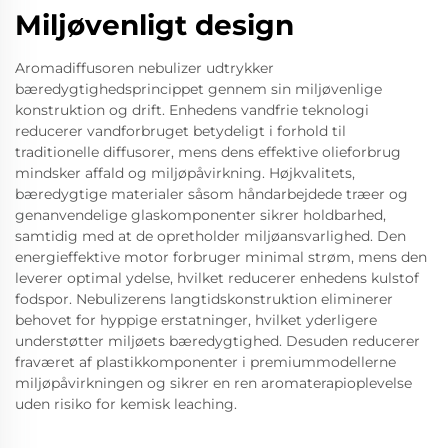
Miljøvenligt design
Aromadiffusoren nebulizer udtrykker
bæredygtighedsprincippet gennem sin miljøvenlige
konstruktion og drift. Enhedens vandfrie teknologi
reducerer vandforbruget betydeligt i forhold til
traditionelle diffusorer, mens dens effektive olieforbrug
mindsker affald og miljøpåvirkning. Højkvalitets,
bæredygtige materialer såsom håndarbejdede træer og
genanvendelige glaskomponenter sikrer holdbarhed,
samtidig med at de opretholder miljøansvarlighed. Den
energieffektive motor forbruger minimal strøm, mens den
leverer optimal ydelse, hvilket reducerer enhedens kulstof
fodspor. Nebulizerens langtidskonstruktion eliminerer
behovet for hyppige erstatninger, hvilket yderligere
understøtter miljøets bæredygtighed. Desuden reducerer
fraværet af plastikkomponenter i premiummodellerne
miljøpåvirkningen og sikrer en ren aromaterapioplevelse
uden risiko for kemisk leaching.