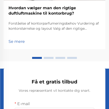
Hvordan vælger man den rigtige
duftluftmaskine til kontorbrug?
Forståelse af kontorparfumeringsbehov Vurdering af
kontorstørrelse og layout Valg af den rigtige
duftmaskine til et kontor begynder med at kende den
faktiske størrelse på kontoret. Mål først
Se mere
kvadratmeterarealet, fordi større kontorer har brug
for stærkere duftdi...
Få et gratis tilbud
Vores repræsentant vil kontakte dig snart.
E-mail