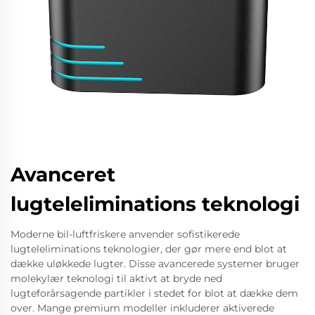
Avanceret
lugteleliminations teknologi
Moderne bil-luftfriskere anvender sofistikerede
lugteleliminations teknologier, der gør mere end blot at
dække uløkkede lugter. Disse avancerede systemer bruger
molekylær teknologi til aktivt at bryde ned
lugteforårsagende partikler i stedet for blot at dække dem
over. Mange premium modeller inkluderer aktiverede