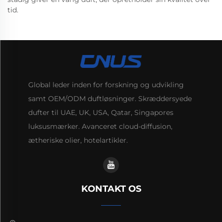
tid.
Global leder inden for forskning og udvikling
samt OEM/ODM duftløsninger. Skræddersyede
dufter til UAE, UK, USA, Qatar, Singapores
luksusmærker. Avanceret cloud-diffusion,
ætheriske olier, hotelartikler.
KONTAKT OS