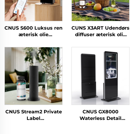
CNUS S600 Luksus ren
CUNS X3ART Udendørs
æterisk olie
diffuser æterisk olie
duftmaskine Custom
Vandfri
Logo Aroma Diffuser
diffusionsaroma
Wifi Control Elektrisk
diffuser bil luftfrisker
luftfriskermaskine
vandfri
CNUS Stream2 Private
CNUS GX8000
Label
Waterless Detail
Aluminiumslegering
Outlet Large Space
Plug In 150ML Flora
Professionel Aroma