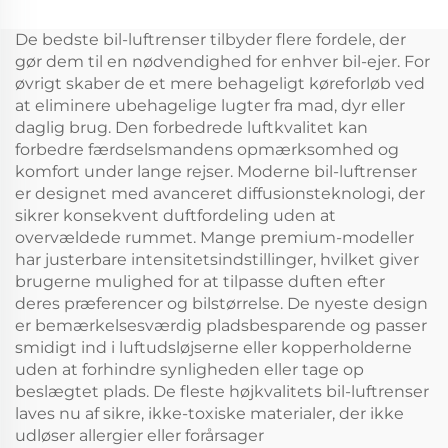
Duft Olie Cold Mist
Diffuser Duftsystem
Trådløs Smart WIFI
LCD Touch Screen
De bedste bil-luftrenser tilbyder flere fordele, der
Kontrol Aroma
Display Kiosk
gør dem til en nødvendighed for enhver bil-ejer. For
Diffuser
øvrigt skaber de et mere behageligt køreforløb ved
at eliminere ubehagelige lugter fra mad, dyr eller
daglig brug. Den forbedrede luftkvalitet kan
forbedre færdselsmandens opmærksomhed og
komfort under lange rejser. Moderne bil-luftrenser
er designet med avanceret diffusionsteknologi, der
sikrer konsekvent duftfordeling uden at
overvældede rummet. Mange premium-modeller
har justerbare intensitetsindstillinger, hvilket giver
brugerne mulighed for at tilpasse duften efter
deres præferencer og bilstørrelse. De nyeste design
er bemærkelsesværdig pladsbesparende og passer
smidigt ind i luftudsløjserne eller kopperholderne
uden at forhindre synligheden eller tage op
beslægtet plads. De fleste højkvalitets bil-luftrenser
laves nu af sikre, ikke-toxiske materialer, der ikke
udløser allergier eller forårsager