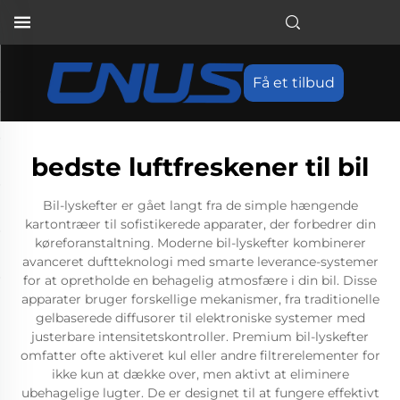
Få et tilbud
bedste luftfreskener til bil
Bil-lyskefter er gået langt fra de simple hængende
kartontræer til sofistikerede apparater, der forbedrer din
køreforanstaltning. Moderne bil-lyskefter kombinerer
avanceret duftteknologi med smarte leverance-systemer
for at opretholde en behagelig atmosfære i din bil. Disse
apparater bruger forskellige mekanismer, fra traditionelle
gelbaserede diffusorer til elektroniske systemer med
justerbare intensitetskontroller. Premium bil-lyskefter
omfatter ofte aktiveret kul eller andre filtrerelementer for
ikke kun at dække over, men aktivt at eliminere
ubehagelige lugter. De er designet til at fungere effektivt