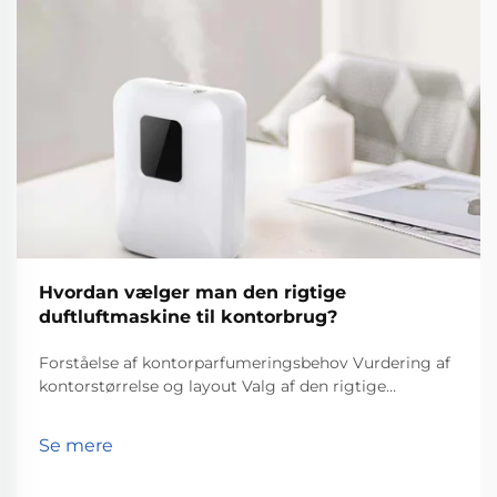
Hvordan vælger man den rigtige
duftluftmaskine til kontorbrug?
Forståelse af kontorparfumeringsbehov Vurdering af
kontorstørrelse og layout Valg af den rigtige
duftmaskine til et kontor begynder med at kende den
faktiske størrelse på kontoret. Mål først
Se mere
kvadratmeterarealet, fordi større kontorer har brug
for stærkere duftdi...