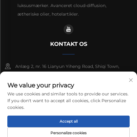
luksusmærker. Avanceret cloud-diffusion,
ætheriske olier, hotelartikler.
KONTAKT OS
Anlæg 2, nr. 16 Lianyun Yiheng Road, Shiqi Town,
Guangzhou, Guangdong, Kina
We value your privacy
+86-13192436782
We use cookies and similar tools to provide our services.
If you don't want to accept all cookies, click Personalize
[email protected]
cookies.
Copyright © 2025 cnus tech (guangdong) co.,ltd. Alle
Accept all
rettigheder forbeholdes.
Privatlivspolitik
Personalize cookies