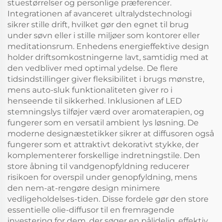
stuestørrelser og personlige præferencer.
Integrationen af avanceret ultralydstechnologi
sikrer stille drift, hvilket gør den egnet til brug
under søvn eller i stille miljøer som kontorer eller
meditationsrum. Enhedens energieffektive design
holder driftsomkostningerne lavt, samtidig med at
den vedbliver med optimal ydelse. De flere
tidsindstillinger giver fleksibilitet i brugs mønstre,
mens auto-sluk funktionaliteten giver ro i
henseende til sikkerhed. Inklusionen af LED
stemningslys tilføjer værd over aromaterapien, og
fungerer som en versatil ambient lys løsning. De
moderne designæstetikker sikrer at diffusoren også
fungerer som et attraktivt dekorativt stykke, der
komplementerer forskellige indretningstile. Den
store åbning til vandgenopfyldning reducerer
risikoen for overspil under genopfyldning, mens
den nem-at-rengøre design minimere
vedligeholdelses-tiden. Disse fordele gør den store
essentielle olie-diffusor til en fremragende
investering for dem, der søger en pålidelig, effektiv