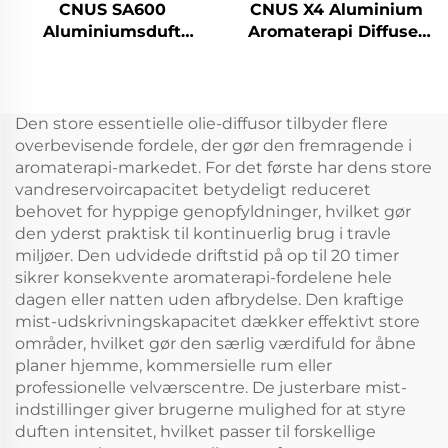
CNUS SA600
CNUS X4 Aluminium
Aluminiumsduft
Aromaterapi Diffuser
æterisk olie Aroma
Vandløs Smart Aroma
Kommerciel
Diffuser 360 Duft Olie
duftmaskine
Diffuser Waterless
Elektronisk duft
Atomizer
Den store essentielle olie-diffusor tilbyder flere
vandfri hvac diffuser
overbevisende fordele, der gør den fremragende i
Hotel
aromaterapi-markedet. For det første har dens store
vandreservoircapacitet betydeligt reduceret
behovet for hyppige genopfyldninger, hvilket gør
den yderst praktisk til kontinuerlig brug i travle
miljøer. Den udvidede driftstid på op til 20 timer
sikrer konsekvente aromaterapi-fordelene hele
dagen eller natten uden afbrydelse. Den kraftige
mist-udskrivningskapacitet dækker effektivt store
områder, hvilket gør den særlig værdifuld for åbne
planer hjemme, kommersielle rum eller
professionelle velværscentre. De justerbare mist-
indstillinger giver brugerne mulighed for at styre
duften intensitet, hvilket passer til forskellige