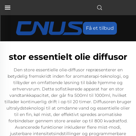
Få et tilbud
stor essentielt olie diffusor
Den store essentielle olie-diffusor repræsenterer en
betydelig fremskridt inden for aromaterapi-teknologi, og
tilbyder en omfattende løsning til både hjemme og
erhvervsrum. Dette sofistikerede apparat har en stor
vandtankkapacitet, der går fra 500ml til 1000ml, hvilket
tillader kontinuerlig drift i op til 20 timer. Diffusoren bruger
ultralydsteknologi til at omdanne vand og essentielle olier
til en fin, køl mist, der effektivt spredes aromatiske
forbindelser gennem store arealer op til 800 kvadratfod.
Avancerede funktioner inkluderer flere mist-modi,
justerbare intensitetsindstillinger og programmerbare