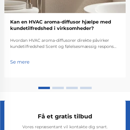
Kan en HVAC aroma-diffusor hjælpe med
kundetilfredshed i virksomheder?
Hvordan HVAC aroma-diffusorer direkte påvirker
kundetilfredshed Scent og følelsesmæssig respons
Forståelsen af, hvordan lugte faktisk virker på vores
hjerne, gør hele forskellen, når det gælder om at
Se mere
holde kunderne glade i butikker eller restauranter.
Så...
Få et gratis tilbud
Vores repræsentant vil kontakte dig snart.