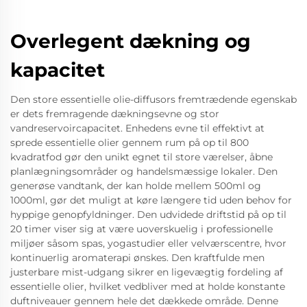
Overlegent dækning og
kapacitet
Den store essentielle olie-diffusors fremtrædende egenskab
er dets fremragende dækningsevne og stor
vandreservoircapacitet. Enhedens evne til effektivt at
sprede essentielle olier gennem rum på op til 800
kvadratfod gør den unikt egnet til store værelser, åbne
planlægningsområder og handelsmæssige lokaler. Den
generøse vandtank, der kan holde mellem 500ml og
1000ml, gør det muligt at køre længere tid uden behov for
hyppige genopfyldninger. Den udvidede driftstid på op til
20 timer viser sig at være uoverskuelig i professionelle
miljøer såsom spas, yogastudier eller velværscentre, hvor
kontinuerlig aromaterapi ønskes. Den kraftfulde men
justerbare mist-udgang sikrer en ligevægtig fordeling af
essentielle olier, hvilket vedbliver med at holde konstante
duftniveauer gennem hele det dækkede område. Denne