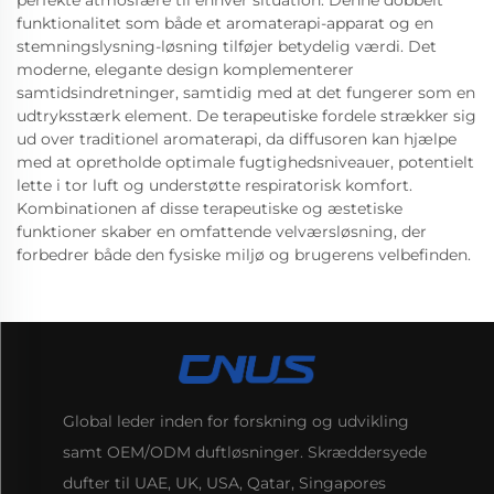
perfekte atmosfære til enhver situation. Denne dobbelt
funktionalitet som både et aromaterapi-apparat og en
stemningslysning-løsning tilføjer betydelig værdi. Det
moderne, elegante design komplementerer
samtidsindretninger, samtidig med at det fungerer som en
udtryksstærk element. De terapeutiske fordele strækker sig
ud over traditionel aromaterapi, da diffusoren kan hjælpe
med at opretholde optimale fugtighedsniveauer, potentielt
lette i tor luft og understøtte respiratorisk komfort.
Kombinationen af disse terapeutiske og æstetiske
funktioner skaber en omfattende velværsløsning, der
forbedrer både den fysiske miljø og brugerens velbefinden.
Global leder inden for forskning og udvikling
samt OEM/ODM duftløsninger. Skræddersyede
dufter til UAE, UK, USA, Qatar, Singapores