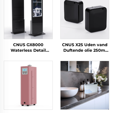
CNUS GX8000
CNUS X2S Uden vand
Waterless Detail
Duftende olie 250ml
Outlet Large Space
Batteri Duft Duft
Professionel Aroma
Diffuser Machine
Diffuser Duftsystem
Home Air Freshener
LCD Touch Screen
Aroma diffuser
Display Kiosk