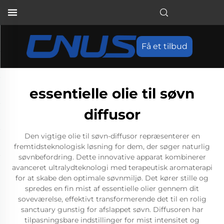
Få et tilbud
essentielle olie til søvn
diffusor
Den vigtige olie til søvn-diffusor repræsenterer en
fremtidsteknologisk løsning for dem, der søger naturlig
søvnbefordring. Dette innovative apparat kombinerer
avanceret ultralydteknologi med terapeutisk aromaterapi
for at skabe den optimale søvnmiljø. Det kører stille og
spredes en fin mist af essentielle olier gennem dit
soveværelse, effektivt transformerende det til en rolig
sanctuary gunstig for afslappet søvn. Diffusoren har
tilpasningsbare indstillinger for mist intensitet og