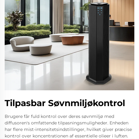
Tilpasbar Søvnmiljøkontrol
Brugere får fuld kontrol over deres søvnmiljø med
diffusoren's omfattende tilpasningsmuligheder. Enheden
har flere mist-intensitetsindstillinger, hvilket giver præcise
kontrol over koncentrationen af essentielle olieer i luften.