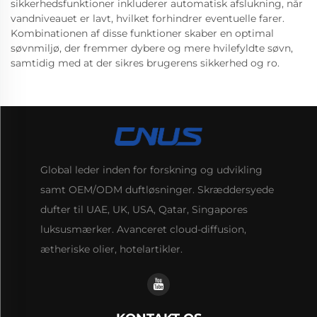
sikkerhedsfunktioner inkluderer automatisk afslukning, når
vandniveauet er lavt, hvilket forhindrer eventuelle farer.
Kombinationen af disse funktioner skaber en optimal
søvnmiljø, der fremmer dybere og mere hvilefyldte søvn,
samtidig med at der sikres brugerens sikkerhed og ro.
Global leder inden for forskning og udvikling
samt OEM/ODM duftløsninger. Skræddersyede
dufter til UAE, UK, USA, Qatar, Singapores
luksusmærker. Avanceret cloud-diffusion,
ætheriske olier, hotelartikler.