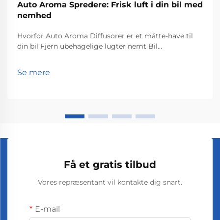
Auto Aroma Spredere: Frisk luft i din bil med
nemhed
Hvorfor Auto Aroma Diffusorer er et måtte-have til
din bil Fjern ubehagelige lugter nemt Bil
duftdiffusorer gør virkelig et godt stykke arbejde
med at fjerne dårlige lugte indenfor i køretøjer og
Se mere
holde tingene duftende, mens man kører rundt. De
frigiver...
Få et gratis tilbud
Vores repræsentant vil kontakte dig snart.
E-mail