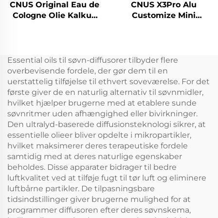
CNUS Original Eau de
CNUS X3Pro Alu
Cologne Olie Kalkun
Customize Mini
Duft Aroma Æterisk
Portable 8 Duft Gear
Oil Duft Mandarin
Aluminium Body 10ML
Olier Til Deffuser Duft
Vandfri Duftolie Bil
Machine
Aroma Diffuser
Essential oils til søvn-diffusorer tilbyder flere
overbevisende fordele, der gør dem til en
uerstattelig tilføjelse til ethvert soveværelse. For det
første giver de en naturlig alternativ til søvnmidler,
hvilket hjælper brugerne med at etablere sunde
søvnritmer uden afhængighed eller bivirkninger.
Den ultralyd-baserede diffusionsteknologi sikrer, at
essentielle olieer bliver opdelte i mikropartikler,
hvilket maksimerer deres terapeutiske fordele
samtidig med at deres naturlige egenskaber
beholdes. Disse apparater bidrager til bedre
luftkvalitet ved at tilføje fugt til tør luft og eliminere
luftbårne partikler. De tilpasningsbare
tidsindstillinger giver brugerne mulighed for at
programmer diffusoren efter deres søvnskema,