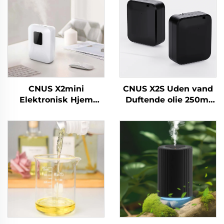
CNUS X2mini
CNUS X2S Uden vand
Elektronisk Hjem
Duftende olie 250ml
Vandløs Duft Diffuser
Batteri Duft Duft
Machine Air Duft Oil
Diffuser Machine
Smart Aroma Diffuser
Home Air Freshener
Machine
Aroma diffuser