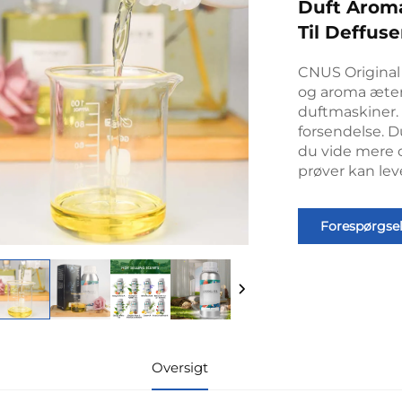
Duft Aroma
Til Deffus
CNUS Original 
og aroma æteri
duftmaskiner. 
forsendelse. Du
du vide mere o
prøver kan lev
Forespørgse
Oversigt