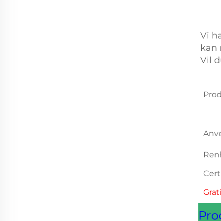
Vi ha
kan 
Vil 
Pro
Anv
Ren
Cert
Grat
Pro