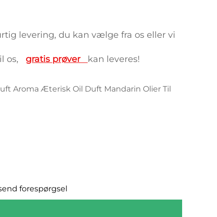
ig levering, du kan vælge fra os eller vi 
il os,   
gratis prøver   
kan leveres!   
ft Aroma Æterisk Oil Duft Mandarin Olier Til
t send forespørgsel