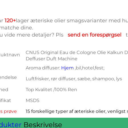
r 
120+
lager æteriske olier smagsvarianter med hurt
matche dine.   
du vide mere detaljer? Pls   
send en forespørgsel   
t
CNUS Original Eau de Cologne Olie Kalkun Du
duktnavn
Deffuser Duft Machine
Aroma diffuser:
Hjem
,bil,hotel,fest;
endelse
Luftfrisker, rør diffuser, sæbe, shampoo, lys
hed
Top Kvalitet /100% Ren
ifikat
MSDS
is prøve
15 forskellige typer af æteriske olier, venligs
dukter
Beskrivelse