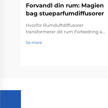
Forvandl din rum: Magien
bag stueparfumdiffusorer
Hvorfor Rumduftdiffusorer
transformerer dit rum Forbedring af
stemning og reduktion af stress
Se mere
Rumduftdiffusorer hjælper virkelig
med at løfte stemninger og
reducere stress ifølge det, som
psykologer har fundet ud af
angående lugters påvirkning på os.
Personer, der snupper lidt lavendel...