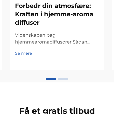
Forbedr din atmosfære:
Kraften i hjemme-aroma
diffuser
Videnskaben bag
hjemmearomadiffusorer Sådan
fungerer diffusteknologien
Se mere
Hjemmearomadiffusorer virker
deres magi gennem diffusteknologi,
der spreder duftmolekyler ud i et
rum. Det, der grundlæggende sker,
er, at de essentielle oliepartikler ge...
Få et gratis tilbud