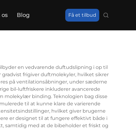
 os
Blog
Få et tilbud
tilbyder en vedvarende duftudslipning i op til
radvist frigiver duftmolekyler, hvilket sikrer
res på ventilationsåbninger, under sæderne
rige bil-luftfriskere inkluderer avancerede
em molekylær binding. Teknologien bag disse
ormulerede til at kunne klare de varierende
nsitetsindstillinger, hvilket giver brugerne
re er designet til at fungere effektivt både i
, samtidig med at de bibeholder et friskt og