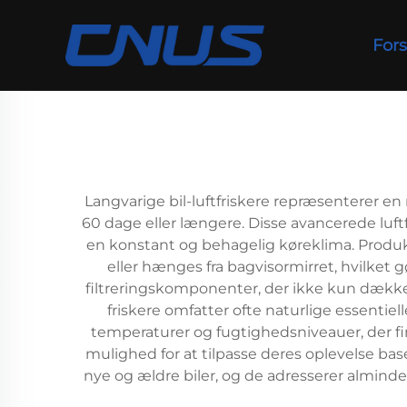
Fors
Langvarige bil-luftfriskere repræsenterer en 
60 dage eller længere. Disse avancerede luftf
en konstant og behagelig køreklima. Produ
eller hænges fra bagvisormirret, hvilket g
filtreringskomponenter, der ikke kun dække
friskere omfatter ofte naturlige essentiel
temperaturer og fugtighedsniveauer, der fin
mulighed for at tilpasse deres oplevelse base
nye og ældre biler, og de adresserer almind