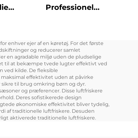
ie
Professionel
roma
kommerciel elektrisk
uft
duftdiffuser Duftolie
 Til
Duftende Aroma
for enhver ejer af en køretøj. For det første
t
Tower Diffusers
dskiftninger og reducerer samlet
er en agradable miljø uden de pludselige
klet til at bekæmpe tvede lugter effektivt ved
 ved kilde. De fleksible
 maksimal effektivitet uden at påvirke
sikre til brug omkring børn og dyr.
 sæsoner og præferencer. Disse luftfriskere
rhold. Deres sofistikerede design
tede økonomiske effektivitet bliver tydelig,
af traditionelle luftfriskere. Desuden
 aktiverede traditionelle luftfriskere.