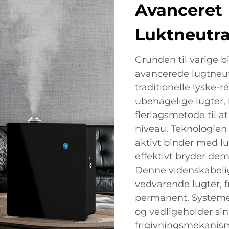
Avanceret
Luktneutra
Grunden til varige bi
avancerede lugtneutr
traditionelle lyske-r
ubehagelige lugter,
flerlagsmetode til a
niveau. Teknologien
aktivt binder med lu
effektivt bryder dem
Denne videnskabelig
vedvarende lugter, fr
permanent. Systemet
og vedligeholder sin
frigivningsmekanism