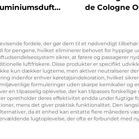
luminiumsduft
de Cologne Ol
risk olie Aroma
Kalkun Duft A
Kommerciel
Æterisk Oil D
duftmaskine
Mandarin Olier
bevisende fordele, der gør dem til et nødvendigt tilbehør 
ektronisk duft
Deffuser Duf
i for pengene, hvilket eliminerer behovet for hyppige u
fri hvac diffuser
Machine
ftudsendelsessystem sikrer, at førere og passagerer nyd
ditionelle luftfriskere. Disse produkter er specifikt udvi
Hotel
ikke kun dækker lugterne, men aktiver neutraliserer dem
ing indenfor enhver køretøjsindekoration, hvilket sikrer
miljøvenlige formuleringer uden skarpe kemikalier og er 
er en tilpasselig oplevelse, der kan tilpasses forskellige
 opretholder deres effektivitet endda under fugtige fo
r, mens det giver praktisk funktionalitet. Den langsig
nativer, da ét enhed kan erstatte flere måneders værdi 
vældende lugtoplevelse, der ofte er forbundet med nyligt