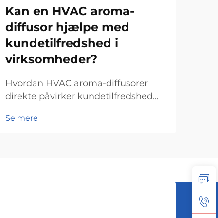
Kan en HVAC aroma-
Hv
diffusor hjælpe med
Di
kundetilfredshed i
de
virksomheder?
Fors
ker
Hvordan HVAC aroma-diffusorer
duft
direkte påvirker kundetilfredshed
Se 
æter
Scent og følelsesmæssig respons
Se mere
leve
Forståelsen af, hvordan lugte faktisk
for
virker på vores hjerne, gør hele
enk
forskellen, når det gælder om at
holde kunderne glade i butikker
eller restauranter. Så...