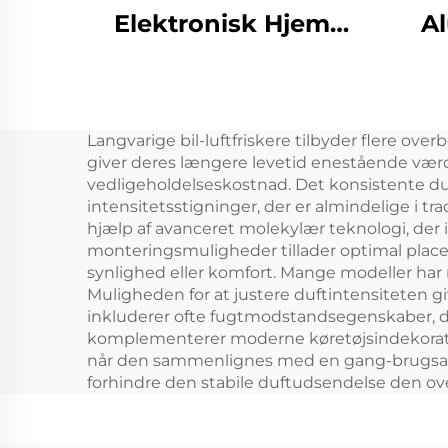
Elektronisk Hjem
A
Vandløs Duft Diffuser
æte
Machine Air Duft Oil
Smart Aroma
Langvarige bil-luftfriskere tilbyder flere over
Diffuser Machine
El
giver deres længere levetid enestående værd
vand
vedligeholdelseskostnad. Det konsistente du
intensitetsstigninger, der er almindelige i tra
hjælp af avanceret molekylær teknologi, der 
monteringsmuligheder tillader optimal placer
synlighed eller komfort. Mange modeller har 
Muligheden for at justere duftintensiteten giv
inkluderer ofte fugtmodstandsegenskaber, der
komplementerer moderne køretøjsindekoratione
når den sammenlignes med en gang-brugsalter
forhindre den stabile duftudsendelse den over