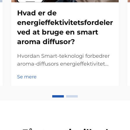
Hvad er de
energieffektivitetsfordeler
ved at bruge en smart
aroma diffusor?
Hvordan Smart-teknologi forbedrer
aroma-diffusors energieffektivitet
IoT-integration til optimal
Se mere
strømstyring Ved at tilføje Internet
of Things (IoT)-teknologi til aroma-
diffusorer gør de dem meget bedre
til at spare energi ved løbende at
overvåge og justere hvor meget...