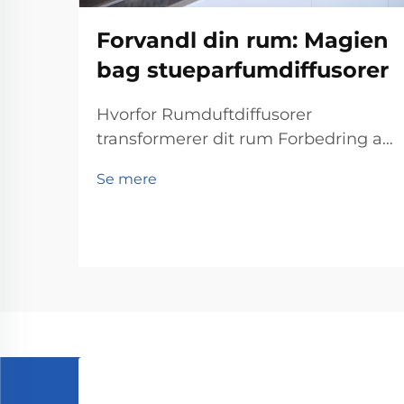
Forvandl din rum: Magien
bag stueparfumdiffusorer
Hvorfor Rumduftdiffusorer
transformerer dit rum Forbedring af
stemning og reduktion af stress
Se mere
Rumduftdiffusorer hjælper virkelig
med at løfte stemninger og
reducere stress ifølge det, som
psykologer har fundet ud af
angående lugters påvirkning på os.
Personer, der snupper lidt lavendel...