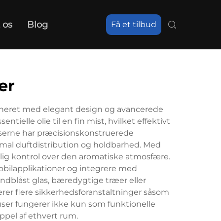
 os
Blog
Få et tilbud
er
ineret med elegant design og avancerede
tielle olie til en fin mist, hvilket effektivt
userne har præcisionskonstruerede
timal duftdistribution og holdbarhed. Med
uelig kontrol over den aromatiske atmosfære.
mobilapplikationer og integrere med
blåst glas, bæredygtige træer eller
er flere sikkerhedsforanstaltninger såsom
fuser fungerer ikke kun som funktionelle
ppel af ethvert rum.