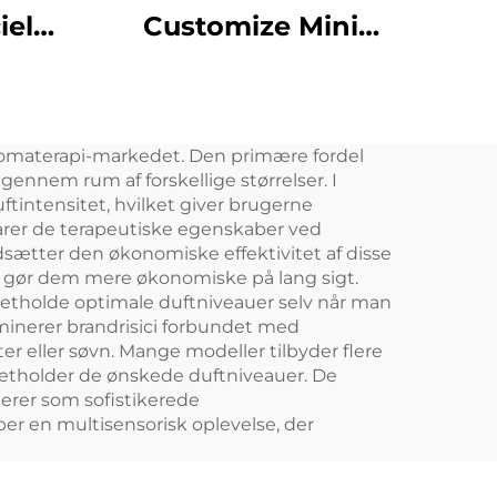
iel
Customize Mini
rosol
Portable 8 Duft Gear
er
Aluminium Body
olie
10ML Vandfri Duftolie
aromaterapi-markedet. Den primære fordel
user
Bil Aroma Diffuser
ennem rum af forskellige størrelser. I
uftintensitet, hvilket giver brugerne
arer de terapeutiske egenskaber ved
dsætter den økonomiske effektivitet af disse
et gør dem mere økonomiske på lang sigt.
opretholde optimale duftniveauer selv når man
minerer brandrisici forbundet med
eter eller søvn. Mange modeller tilbyder flere
retholder de ønskede duftniveauer. De
rer som sofistikerede
r en multisensorisk oplevelse, der