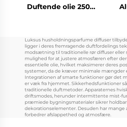
Duftende olie 250ml
A
Batteri Duft Duft
æte
Diffuser Machine
Home Air Freshener
Luksus husholdningsparfume diffuser tilbyde
Aroma diffuser
El
ligger i deres fremragende duftfordelings te
vand
modsætning til traditionelle rør diffuser elle
mulighed for at justere atmosfæren efter de
essentielle olie, hvilket maksimerer deres p
systemer, da de kræver minimale mængder ess
Integrationen af smarte funktioner gør det mu
er væk fra hjemmet. Sikkerhedsfunktioner så
traditionelle duftmetoder. Apparaternes hvisken
driftsmodes, herunder intermittente mist-fu
præmiede bygningsmaterialer sikrer holdba
dekorationselementer. Desuden har mange af 
forbedrer afslappethed og atmosfære.