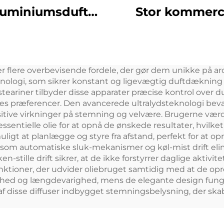
luminiumsduft
Stor kommerc
risk olie Aroma
duft-plug-in ae
Kommerciel
duftdispens
duftmaskine
Elektrisk HVAC 
r flere overbevisende fordele, der gør dem unikke på 
ektronisk duft
luftfrisker Diff
knologi, som sikrer konstant og ligevægtig duftdækning g
fri hvac diffuser
Machine
r steariner tilbyder disse apparater præcise kontrol over d
res præferencer. Den avancerede ultralydsteknologi bev
Hotel
ositive virkninger på stemning og velvære. Brugerne vær
entielle olie for at opnå de ønskede resultater, hvilk
ligt at planlægge og styre fra afstand, perfekt for at 
som automatiske sluk-mekanismer og køl-mist drift eli
-stille drift sikrer, at de ikke forstyrrer daglige aktivit
nktioner, der udvider oliebruget samtidig med at de op
rhed og længdevarighed, mens de elegante design funge
disse diffuser indbygget stemningsbelysning, der skabe