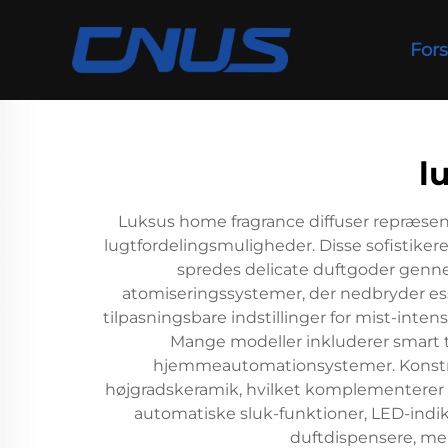
Fors
l
Luksus home fragrance diffuser repræse
lugtfordelingsmuligheder. Disse sofistikerede
spredes delicate duftgoder genne
atomiseringssystemer, der nedbryder esse
tilpasningsbare indstillinger for mist-inte
Mange modeller inkluderer smart te
hjemmeautomationsystemer. Konstruk
højgradskeramik, hvilket komplementerer 
automatiske sluk-funktioner, LED-indika
duftdispensere, men