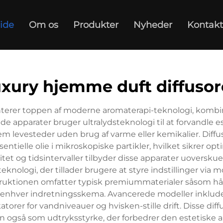
ide
Om os
Produkter
Nyheder
Kontakt
uxury hjemme duft diffusor
nterer toppen af moderne aromaterapi-teknologi, komb
 apparater bruger ultralydsteknologi til at forvandle essen
m levesteder uden brug af varme eller kemikalier. Diff
ntielle olie i mikroskopiske partikler, hvilket sikrer op
nsitet og tidsintervaller tilbyder disse apparater uoversk
knologi, der tillader brugere at styre indstillinger via 
tionen omfatter typisk premiummaterialer såsom hånd
enhver indretningsskema. Avancerede modeller inkluder
torer for vandniveauer og hvisken-stille drift. Disse dif
 også som udtryksstyrke, der forbedrer den estetiske a