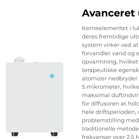
Avanceret 
Kerneelementet i luk
deres fremtidige ult
system virker ved at
forvandler vand og es
opvarmning, hvilket 
terapeutiske egensk
atomizer nedbryder e
5 mikrometer, hvilke
maksimal duftindvir
for diffusoren at h
hele driftsperioden
problemstilling me
traditionelle metod
frekvenser over 2,5 M