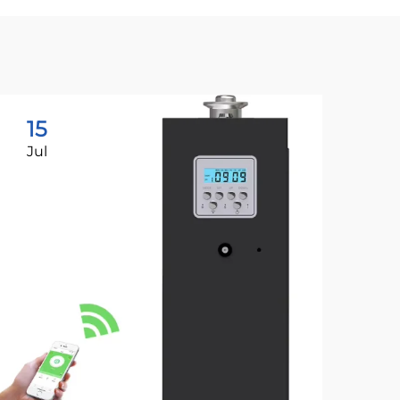
15
1
Jul
Ju