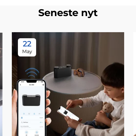
Seneste nyt
22
May