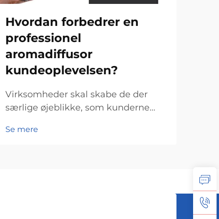
Hvordan forbedrer en
Hv
professionel
på
aromadiffusor
kom
kundeoplevelsen?
sik
Virksomheder skal skabe de der
Vir
særlige øjeblikke, som kunderne
opre
husker, hvis de skal skille sig ud i
dere
Se mere
Se 
dagens overfyldte marked. Mange
inve
virksomheder glemmer dog noget
Dis
virkelig effektivt – kommercielle
sted
duftdiffusorer. Når rum ...
og 
bety