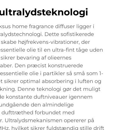
ultralydsteknologi
sus home fragrance diffuser ligger i
ralydstechnologi. Dette sofistikerede
 skabe højfrekvens-vibrationer, der
sentielle olie til en ultra-fint tåge uden
sikrer bevaring af olieernes
aber. Den præcist konstruerede
ssentielle olie i partikler så små som 1-
t sikrer optimal absorbering i luften og
kning. Denne teknologi gør det muligt
olde konstante duftniveauer igennem
, undgående den almindelige
d dufttræthed forbundet med
er. Ultralydsmekanismen opererer på
Hz, hvilket sikrer fuldstændig stille drift