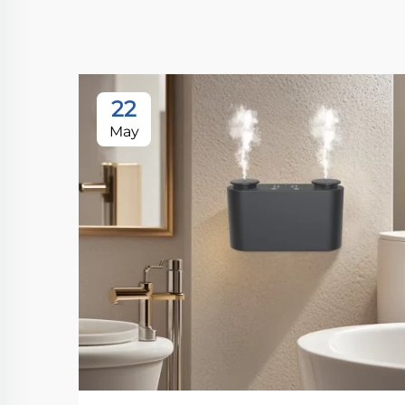
22
May