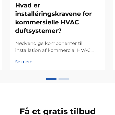
Hvad er
installéringskravene for
kommersielle HVAC
duftsystemer?
Nødvendige komponenter til
installation af kommercial HVAC
scent system HVAC
Se mere
Systemkompatibilitetstests Når
man opsætter et kommercial HVAC
duftsystem, er det første at tjekke
om det er kompatibelt med det
eksisterende udstyr. Systemerne
varierer ret meget i dag mellem...
Få et gratis tilbud