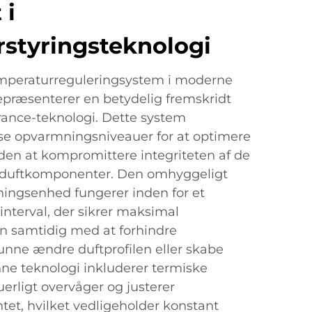
 i
styringsteknologi
emperaturreguleringsystem i moderne
repræsenterer en betydelig fremskridt
rance-teknologi. Dette system
se opvarmningsniveauer for at optimere
den at kompromittere integriteten af de
ler duftkomponenter. Den omhyggeligt
ingsenhed fungerer inden for et
nterval, der sikrer maksimal
on samtidig med at forhindre
unne ændre duftprofilen eller skabe
nne teknologi inkluderer termiske
uerligt overvåger og justerer
t, hvilket vedligeholder konstant