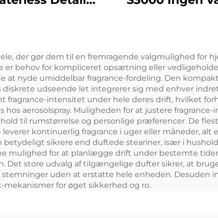
let Large Space
Parfume
fessionel Aroma
Luftdispenser A
fuser Duftsystem
Automatisk A
rdele, der gør dem til en fremragende valgmulighed for 
D Touch Screen
Diffuser
 er behov for kompliceret opsætning eller vedligeholdels
Display Kiosk
Diffusionssys
at nyde umiddelbar fragrance-fordeling. Den kompakte s
 diskrete udseende let integrerer sig med enhver indret
Duftmaskin
nt fragrance-intensitet under hele deres drift, hvilket fo
s hos aerosolspray. Muligheden for at justere fragrance
hold til rumstørrelse og personlige præferencer. De flest
everer kontinuerlig fragrance i uger eller måneder, alt 
betydeligt sikrere end duftede steariner, især i hushol
 mulighed for at planlægge drift under bestemte tider,
 Det store udvalg af tilgængelige dufter sikrer, at bru
eller stemninger uden at erstatte hele enheden. Desuden
-mekanismer for øget sikkerhed og ro.