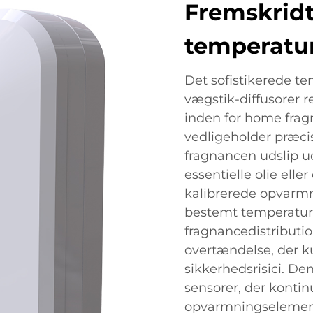
Fremskridt
temperatur
Det sofistikerede t
vægstik-diffusorer 
inden for home frag
vedligeholder præci
fragnancen udslip u
essentielle olie el
kalibrerede opvarmn
bestemt temperaturi
fragnancedistributi
overtændelse, der k
sikkerhedsrisici. De
sensorer, der kontin
opvarmningselemente