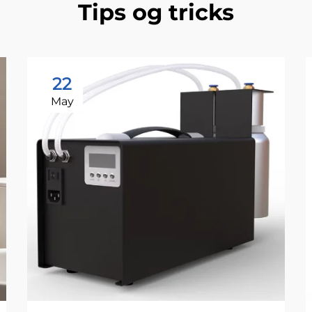
Tips og tricks
22
May