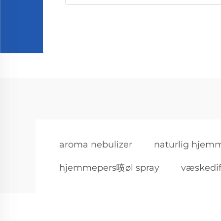
aroma nebulizer
naturlig hjemm
hjemmepers喷øl spray
væskedif