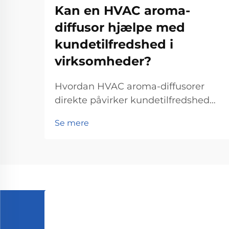
Kan en HVAC aroma-
diffusor hjælpe med
kundetilfredshed i
virksomheder?
Hvordan HVAC aroma-diffusorer
direkte påvirker kundetilfredshed
Scent og følelsesmæssig respons
Se mere
Forståelsen af, hvordan lugte faktisk
virker på vores hjerne, gør hele
forskellen, når det gælder om at
holde kunderne glade i butikker
eller restauranter. Så...