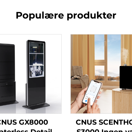
Populære produkter
CNUS GX8000
CNUS SCENTH
terless Detail
S3000 Ingen v