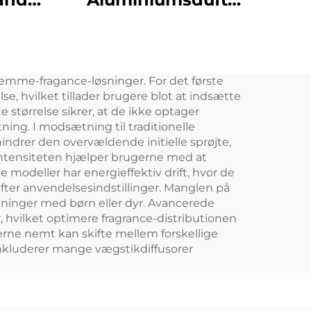
æterisk olie Aroma
kryl
Kommerciel
roma
duftmaskine
hjemme-fragance-løsninger. For det første
Elektronisk duft
e, hvilket tillader brugere blot at indsætte
tem
vandfri hvac diffuser
tørrelse sikrer, at de ikke optager
ning. I modsætning til traditionelle
e
Hotel
rhindrer den overvældende initielle sprøjte,
-intensiteten hjælper brugerne med at
e modeller har energieffektiv drift, hvor de
efter anvendelsesindstillinger. Manglen på
dninger med børn eller dyr. Avancerede
 hvilket optimere fragrance-distributionen
gerne nemt kan skifte mellem forskellige
 inkluderer mange vægstikdiffusorer