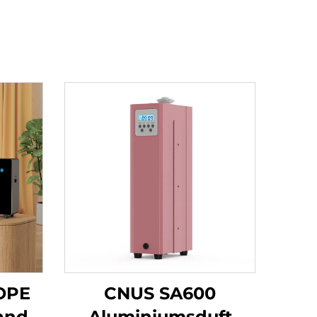
OPE
CNUS SA600
and
Aluminiumsduft