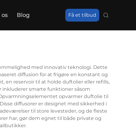
 os
Blog
Få et tilbud
vemmelighed med innovativ teknologi. Dette
seret diffusion for at frigøre en konstant og
eservoir til at holde duftolier eller refills,
ler inkluderer smarte funktioner såsom
 Opvarmningselementet opvarmer duftolie til
isse diffusorer er designet med sikkerhed i
værelser til store levesteder, og de fleste
orer har, gør dem egnet til både private og
ilbutikker.