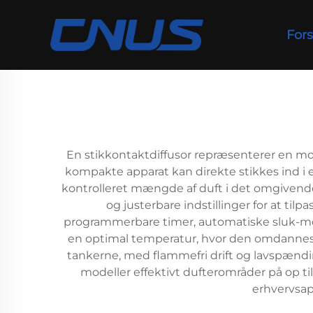
Fors
En stikkontaktdiffusor repræsenterer en m
kompakte apparat kan direkte stikkes ind i e
kontrolleret mængde af duft i det omgivende r
og justerbare indstillinger for at ti
programmerbare timer, automatiske sluk-mek
en optimal temperatur, hvor den omdannes t
tankerne, med flammefri drift og lavspændi
modeller effektivt dufterområder på op til
erhvervsap