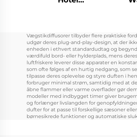
Højtryksluftrenser
Out
Duft Essential Oil
Pro
Cleaner Parfume
Dif
Vægstikdiffusorer tilbyder flere praktiske fo
Dufte Air Refresher
LC
udgør deres plug-and-play-design, at der ikke
Air Fragrance
enheden i ethvert standardudtag og begynde 
værdifuld bord- eller hylderplads, mens deres
Machine
luftfriskere leverer disse apparater en konsta
som ofte følges af en hurtig nedgang, som se
tilpasse deres oplevelse og styre duften i hen
forbruger minimal strøm, samtidig med at de l
åbne flammer eller varme overflader gør dem 
modeller med indbygget timer giver brugerne
og forlænger livslangden for genopfyldningen.
dufter for at passe til forskellige sæsoner 
børnesikrede funktioner og automatiske sluk