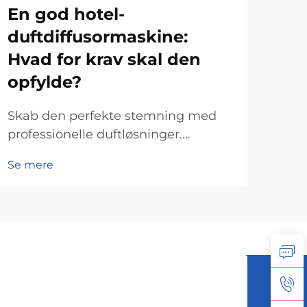
En god hotel-
Hv
duftdiffusormaskine:
be
Hvad for krav skal den
fo
opfylde?
Kom
hand
Skab den perfekte stemning med
over
professionelle duftløsninger.
Se 
indv
Gæstfrihedsbranchen har udviklet
Se mere
vore
sig langt ud over blot at levere
und
behagelige sengene og rene
ska
værelser. Moderne hoteller forstår,
igen
at skabelon af uglefilerne oplevelser
indebærer engagement i alle
sanserne...