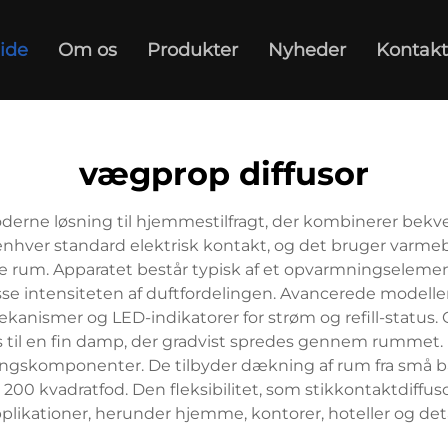
ide
Om os
Produkter
Nyheder
Kontakt
vægprop diffusor
oderne løsning til hjemmestilfragt, der kombinerer bek
nhver standard elektrisk kontakt, og det bruger varmeba
um. Apparatet består typisk af et opvarmningselement, en r
lpasse intensiteten af duftfordelingen. Avancerede model
anismer og LED-indikatorer for strøm og refill-status.
il en fin damp, der gradvist spredes gennem rummet. D
ngskomponenter. De tilbyder dækning af rum fra små bade
 200 kvadratfod. Den fleksibilitet, som stikkontaktdiffus
plikationer, herunder hjemme, kontorer, hoteller og deta