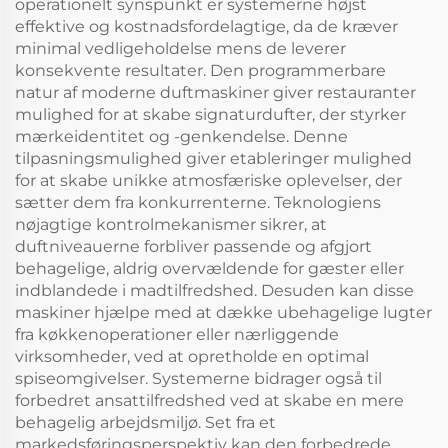
operationelt synspunkt er systemerne højst
effektive og kostnadsfordelagtige, da de kræver
minimal vedligeholdelse mens de leverer
konsekvente resultater. Den programmerbare
natur af moderne duftmaskiner giver restauranter
mulighed for at skabe signaturdufter, der styrker
mærkeidentitet og -genkendelse. Denne
tilpasningsmulighed giver etableringer mulighed
for at skabe unikke atmosfæriske oplevelser, der
sætter dem fra konkurrenterne. Teknologiens
nøjagtige kontrolmekanismer sikrer, at
duftniveauerne forbliver passende og afgjort
behagelige, aldrig overvældende for gæster eller
indblandede i madtilfredshed. Desuden kan disse
maskiner hjælpe med at dække ubehagelige lugter
fra køkkenoperationer eller nærliggende
virksomheder, ved at opretholde en optimal
spiseomgivelser. Systemerne bidrager også til
forbedret ansattilfredshed ved at skabe en mere
behagelig arbejdsmiljø. Set fra et
markedsføringsperspektiv kan den forbedrede