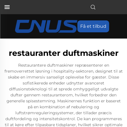
Få et tilbud
restauranter duftmaskiner
Restaurantere duftmaskiner repræsenterer en
fremoverrettet løsning i hospitality-sektoren, designet til at
skabe en immersiv sanseligt oplevelse for gæster. Disse
sofistikerede enheder udnytter avanceret
diffusionsteknologi til at sprede omhyggeligt udvalgte
dufter gennem restauranterom, hvilket forbedrer den
generelle spisestemning. Maskinernes funktion er baseret
på en kombination af nebulering og
luftstrømreguleringsystemer, der tillader præcis
duftfordeling og intensitetskontrol. De kan programmeres
til at køre efter tilpasbare tidsplaner, hvilket sikrer optimale