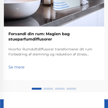
Forvandl din rum: Magien bag
stueparfumdiffusorer
Hvorfor Rumduftdiffusorer transformerer dit rum
Forbedring af stemning og reduktion af stress
Rumduftdiffusorer hjælper virkelig med at løfte
stemninger og reducere stress ifølge det, som
Se mere
psykologer har fundet ud af angående lugters
påvirkning på os. Personer, der snupper lidt lavendel...