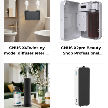
CNUS X4Twins ny
CNUS X2pro Beauty
model diffuser æterisk
Shop Professionel
olie Engros luftfrisker
kommerciel
til butikskontor
aromadiffuser Duft
æterisk olie Hotel
duftmaskine