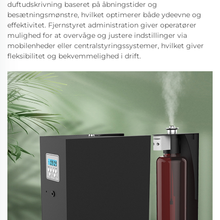
duftudskrivning baseret på åbningstider og
besætningsmønstre, hvilket optimerer både ydeevne og
effektivitet. Fjernstyret administration giver operatører
mulighed for at overvåge og justere indstillinger via
mobilenheder eller centralstyringssystemer, hvilket giver
fleksibilitet og bekvemmelighed i drift.