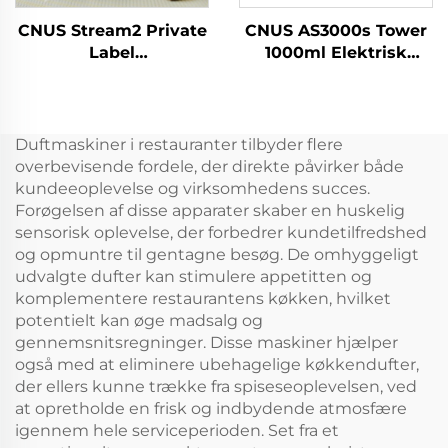
CNUS Stream2 Private
CNUS AS3000s Tower
Label
1000ml Elektrisk
Aluminiumslegering
æterisk olie Aroma
Plug In 150ML Flora
Diffuser Aerosol
Duft Olie Cold Mist
Opfrisker
Trådløs Smart WIFI
Duftmaskine til
Duftmaskiner i restauranter tilbyder flere
Kontrol Aroma
kommercielle store
overbevisende fordele, der direkte påvirker både
Diffuser
rum
kundeeoplevelse og virksomhedens succes.
Forøgelsen af disse apparater skaber en huskelig
sensorisk oplevelse, der forbedrer kundetilfredshed
og opmuntre til gentagne besøg. De omhyggeligt
udvalgte dufter kan stimulere appetitten og
komplementere restaurantens køkken, hvilket
potentielt kan øge madsalg og
gennemsnitsregninger. Disse maskiner hjælper
også med at eliminere ubehagelige køkkendufter,
der ellers kunne trække fra spiseseoplevelsen, ved
at opretholde en frisk og indbydende atmosfære
igennem hele serviceperioden. Set fra et