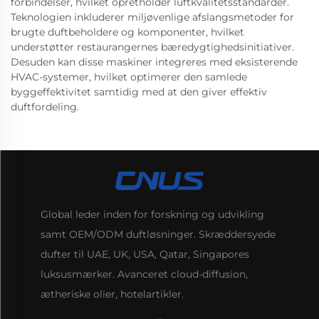
forbindelser, hvilket opretholder luftkvalitetsstandarder.
Teknologien inkluderer miljøvenlige afslangsmetoder for
brugte duftbeholdere og komponenter, hvilket
understøtter restaurangernes bæredygtighedsinitiativer.
Desuden kan disse maskiner integreres med eksisterende
HVAC-systemer, hvilket optimerer den samlede
byggeffektivitet samtidig med at den giver effektiv
duftfordeling.
Global leder inden for forskning og udvikling
samt OEM/ODM duftløsninger. Skræddersyede
dufter til UAE, UK, USA, Qatar, Singapores
luksusmærker. Avanceret cloud-diffusion,
ætheriske olier, hotelartikler.