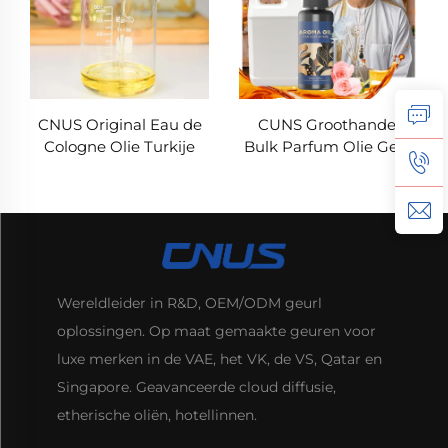
CNUS Original Eau de
CUNS Groothandel
Cologne Olie Turkije
Bulk Parfum Olie Geur
Geur Aroma Essentiële
Arabische Geur Franse
Oliegeur Mandarijn
Parfum Olie
Oliën Voor Deffuser
Langdurige Diffuser
Geurmachine
Machine Olie
Wereldleider in R&D, OEM/ODM geurl
oplossingen. Op maat gemaakte geuren voor
luxe merken in de VAE, het VK, de VS, Qatar en
Singapore. Geavanceerde cloud diffusie,
etherische oliën, hotellinnen.