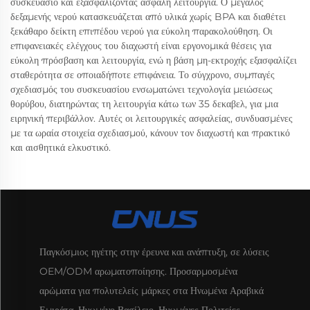
συσκευάσιο και εξασφαλίζοντας ασφαλή λειτουργία. Ο μεγάλος
δεξαμενής νερού κατασκευάζεται από υλικά χωρίς BPA και διαθέτει
ξεκάθαρο δείκτη επιπέδου νερού για εύκολη παρακολούθηση. Οι
επιφανειακές ελέγχους του διαχωστή είναι εργονομικά θέσεις για
εύκολη πρόσβαση και λειτουργία, ενώ η βάση μη-εκτροχής εξασφαλίζει
σταθερότητα σε οποιαδήποτε επιφάνεια. Το σύγχρονο, συμπαγές
σχεδιασμός του συσκευασίου ενσωματώνει τεχνολογία μειώσεως
θορύβου, διατηρώντας τη λειτουργία κάτω των 35 δεκαβελ, για μια
ειρηνική περιβάλλον. Αυτές οι λειτουργικές ασφαλείας, συνδυασμένες
με τα ωραία στοιχεία σχεδιασμού, κάνουν τον διαχωστή και πρακτικό
και αισθητικά ελκυστικό.
Παγκόσμιος ηγέτης στην έρευνα και ανάπτυξη, σε λύσεις
OEM/ODM αρωματοποίησης. Προσαρμοσμένα
αρώματα για πολυτελείς μάρκες στα Ηνωμένα Αραβικά