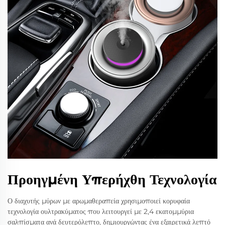
Προηγμένη Υπερήχθη Τεχνολογία
Ο διαχυτής μύρων με αρωμαθεραπεία χρησιμοποιεί κορυφαία
τεχνολογία ουλτρακύματος που λειτουργεί με 2,4 εκατομμύρια
σαλπίσματα ανά δευτερόλεπτο, δημιουργώντας ένα εξαιρετικά λεπτό