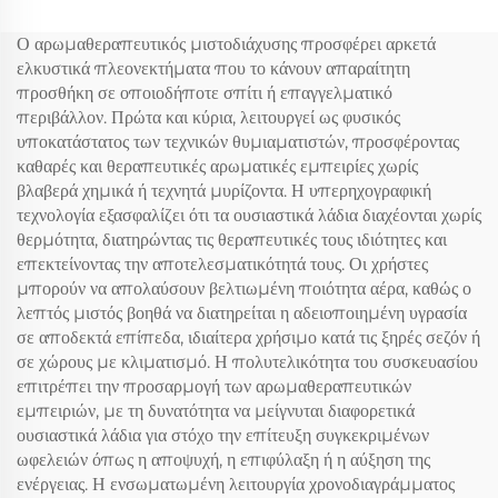
Αρώματος Ηλεκτρικό Η/Υ
Αρωματικό Έλαιο
Αεροσυστήματος
Αυτοκινήτου
Ο αρωμαθεραπευτικός μιστοδιάχυσης προσφέρει αρκετά
Αεροφρέσκινο Diffuser
ελκυστικά πλεονεκτήματα που το κάνουν απαραίτητη
Machine
προσθήκη σε οποιοδήποτε σπίτι ή επαγγελματικό
περιβάλλον. Πρώτα και κύρια, λειτουργεί ως φυσικός
υποκατάστατος των τεχνικών θυμιαματιστών, προσφέροντας
καθαρές και θεραπευτικές αρωματικές εμπειρίες χωρίς
βλαβερά χημικά ή τεχνητά μυρίζοντα. Η υπερηχογραφική
τεχνολογία εξασφαλίζει ότι τα ουσιαστικά λάδια διαχέονται χωρίς
θερμότητα, διατηρώντας τις θεραπευτικές τους ιδιότητες και
επεκτείνοντας την αποτελεσματικότητά τους. Οι χρήστες
μπορούν να απολαύσουν βελτιωμένη ποιότητα αέρα, καθώς ο
λεπτός μιστός βοηθά να διατηρείται η αδειοποιημένη υγρασία
σε αποδεκτά επίπεδα, ιδιαίτερα χρήσιμο κατά τις ξηρές σεζόν ή
σε χώρους με κλιματισμό. Η πολυτελικότητα του συσκευασίου
επιτρέπει την προσαρμογή των αρωμαθεραπευτικών
εμπειριών, με τη δυνατότητα να μείγνυται διαφορετικά
ουσιαστικά λάδια για στόχο την επίτευξη συγκεκριμένων
ωφελειών όπως η αποψυχή, η επιφύλαξη ή η αύξηση της
ενέργειας. Η ενσωματωμένη λειτουργία χρονοδιαγράμματος