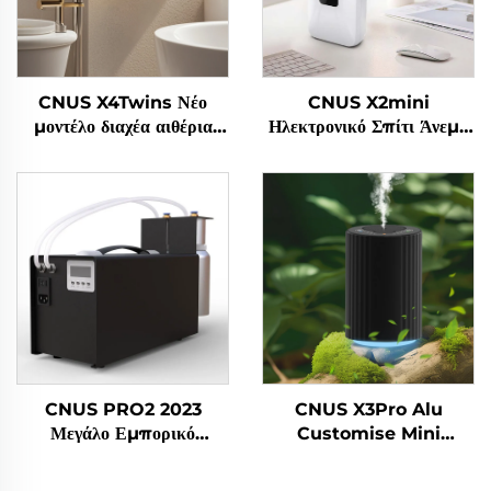
CNUS X4Twins Νέο
CNUS X2mini
μοντέλο διαχέα αιθέρια
Ηλεκτρονικό Σπίτι Άνεμο
έλαια χονδρικό αρωματικό
Διαχέα Αρώματος Μηχανή
για το γραφείο
αέρα Αρώματος Έλαιο
έξυπνο Διαχέα Αρώματος
Μηχανή
CNUS PRO2 2023
CNUS X3Pro Alu
Μεγάλο Εμπορικό
Customise Mini
Μυρωτικό Συμπλέκτης
Portable 8 Scent Gear
Αεροσόλ Διανοδωτήρα
Αλουμινίου 10ML Άνεμο