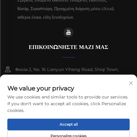
Εμιράτα, Ηνωμένο Βασίλειο, Ηνωμένες Πολιτείες,
Κατάρ, Σιγκαπούρη. Προηγμένη διάχυση μέσω cloud,
αιθέρια έλαια, είδη ξενοδοχείων.
ΕΠΙΚΟΙΝΩΝΗΣΤΕ ΜΑΖΙ ΜΑΣ
Φυτεία 2, No. 16 Lianyun Yiheng Road, Shiqi Town,
Guangzhou, Guangdong, China
We value your privacy
+86-13192436782
We use cookies and similar tools to provide our services.
If you don't want to accept all cookies, click Personalize
[email protected]
cookies.
Δικαιώματα πνευματικής ιδιοκτησίας © 2025 cnus tech (guangdong)
Accept all
co.,ltd. Πάντα διατηρούνται.
Πολιτική απορρήτου
Personalize cookies