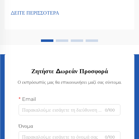
σπίτι δημιουργούν το μαγικό τους αποτέλεσμα μέσω
τεχνολογίας διάχυσης που διασκορπίζει τα μόρια του αρώματος
ΔΕΙΤΕ ΠΕΡΙΣΣΟΤΕΡΑ
σε όλη την αίθουσα. Βασικά, αυτό που συμβαίνει είναι ότι τα
στοιχεία των αιθέριων ελαίων ...
Ζητήστε Δωρεάν Προσφορά
Ο εκπρόσωπός μας θα επικοινωνήσει μαζί σας σύντομα.
Email
0/100
Όνομα
0/100