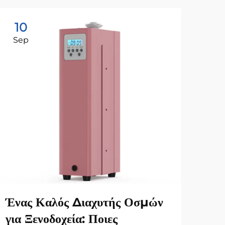
10
1
Sep
Ju
Ένας Καλός Διαχυτής Οσμών
Πώς
για Ξενοδοχεία: Ποιες
δια