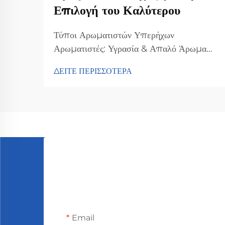
Επιλογή του Καλύτερου
Τύποι Αρωματιστών Υπερήχων
Αρωματιστές: Υγρασία & Απαλό Άρωμα
Για Υπνοδωμάτια Οι υπερηχητικοί
ΔΕΙΤΕ ΠΕΡΙΣΣΟΤΕΡΑ
αρωματιστές δουλεύουν δημιουργώντας
μικροσκοπικές ταλαντώσεις που στέλνουν
τα αιθέρια έλαια να πλανιούνται στον αέρα,
ουσιαστικά κάνοντας δύο πράγματα
ταυτόχρονα. Αυτό που συμβαίνει μέσα...
Email