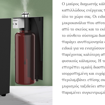
Ο μαύρος διαχωστής κά
καπιλλώδους ενέργειας 
όλο το χώρο σας. Οι ειδ
μικροκανάλια που αποτ
από το σκεύος και το εκ
το σύνθετο σύστημα δια
παράγει ανυπομονησία σ
ειδικά για να ενισχύσου
παρέχοντας καλύτερη α
φυσικούς κάλαμους. Η τ
επιτρέπει ομαλή διασπ
ισορροπημένη και ευχάρ
περιλαμβάνει επίσης σκέ
μυρισμός ταξιδεύει αποτ
παραμένει συγκεντρωμέν