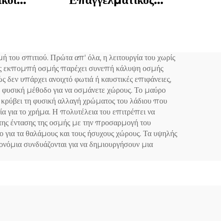
ος
Ελκτρικός
ης
Διασκορπιστής
χέτης
Μυρώματος
 του σπιτιού. Πρώτα απ' όλα, η λειτουργία του χωρίς
νεμος
εχής εκπομπή οσμής παρέχει συνεπή κάλυψη οσμής
ώς δεν υπάρχει ανοιχτό φωτιά ή καυστικές επιφάνειες,
, φυσική μέθοδο για να οσμάνετε χώρους. Το μαύρο
ώ κρύβει τη φυσική αλλαγή χρώματος του λάδιου που
α για το χρήμα. Η πολυτέλεια του επιτρέπει να
υ της έντασης της οσμής με την προσαρμογή του
 για τα θαλάμους και τους ήσυχους χώρους. Τα υψηλής
νόμια συνδυάζονται για να δημιουργήσουν μια