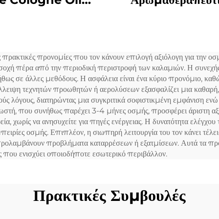
key Αρώμα Αρώμα
Διαχέτες Άνεμ
σιακό Έλαιο Αρώμα
Έξυπνος Διαχέτ
γανρίνη Ελαιά Για
Αρώματος 360 Δια
ρακτικές προνομίες που τον κάνουν επιλογή αξιόλογη για την οσμή
χανή Μυρωσίου
Αρωματικού Λάδι Ά
ροσοχή πέρα από την περιοδική περιστροφή των καλαμιών. Η συν
Διασκορπιστή
Ατομιζόμενος
νήθως σε άλλες μεθόδους. Η ασφάλεια είναι ένα κύριο προνόμιο, καθ
 έλλειψη τεχνητών προωθητών ή αερολύσεων εξασφαλίζει μια καθαρή
ικούς λόγους, διατηρώντας μια συγκριτικά σοφιστικμένη εμφάνιση εν
ωστή, που συνήθως παρέχει 3-4 μήνες οσμής, προσφέρει άριστη αξί
ία, χωρίς να ανησυχείτε για πηγές ενέργειας. Η δυνατότητα ελέγχο
ρίες οσμής. Επιπλέον, η σιωπηρή λειτουργία του τον κάνει τέλειο
ρολαμβάνουν προβλήματα καταρρέσεων ή εξατμίσεων. Αυτά τα προ
ς που ενισχύει οποιοδήποτε εσωτερικό περιβάλλον.
Πρακτικές Συμβουλές