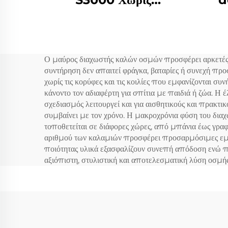
αρωματικό αέρας
Tur
αρωματικό αέρας
Ασθη
ακαρυλικού αυτόματου
Μαγ
Ο μαύρος διαχωστής καλών οσμών προσφέρει αρκετές π
αρωματικού διαχέτη
Μη
συντήρηση δεν απαιτεί φράγκα, βαταρίες ή συνεχή π
Διαχέτρια σύστημα
χωρίς τις κορύφες και τις κοιλίες που εμφανίζονται συ
κάνοντο τον αδιαφέρτη για σπίτια με παιδιά ή ζώα. Η
αρωματική μηχανή
σχεδιασμός λειτουργεί και για αισθητικούς και πρακτ
συμβαίνει με τον χρόνο. Η μακροχρόνια φύση του διαχ
τοποθετείται σε διάφορες χώρες, από μπάνια έως γραφε
αριθμού των καλαμιών προσφέρει προσαρμόσιμες εμπει
ποιότητας υλικά εξασφαλίζουν συνεπή απόδοση ενώ π
αξιόπιστη, στυλιστική και αποτελεσματική λύση οσμή