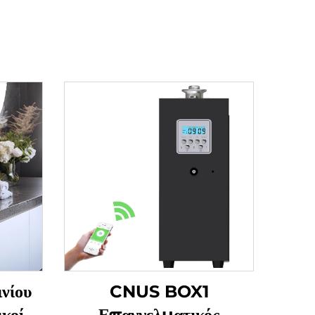
νίου
CNUS BOX1
κοί
Επαγγελματικός