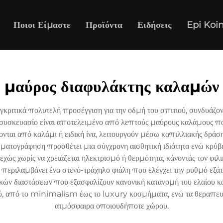
Ποιοι Είμαστε
Προϊόντα
Ειδήσεις
Epi Koi
μαύρος διαφυλάκτης καλαμών
κριτικά πολυτελή προσέγγιση για την οδμή του σπιτιού, συνδυάζ
 συσκευασίο είναι αποτελειμένο από λεπτούς μαύρους καλάμους π
νται από καλάμι ή ειδική ίνα, λειτουργούν μέσω καπιλλιακής δράση
ατογράφηση προσθέτει μια σύγχρονη αισθητική ιδιότητα ενώ κρύβ
εχώς χωρίς να χρειάζεται ηλεκτρισμό ή θερμότητα, κάνοντάς τον φιλ
εριλαμβάνει ένα στενό-τράχηλο φιάλη που ελέγχει την ρυθμό εξάτμι
ικών διαστάσεων που εξασφαλίζουν κανονική κατανομή του ελαίου κ
ύ, από το minimalism έως το luxury κοσμήματα, ενώ τα θεραπευτι
ατμόσφαιρα οποιουδήποτε χώρου.