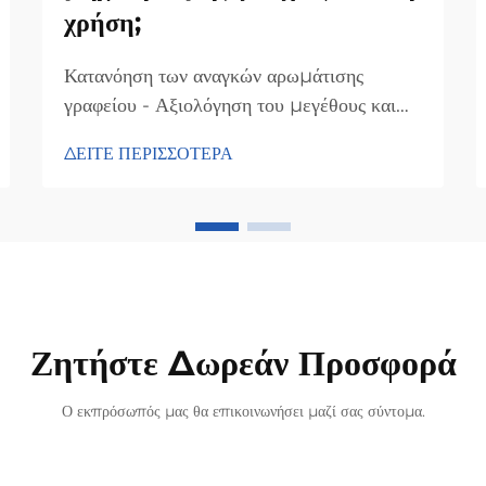
χρήση;
Κατανόηση των αναγκών αρωμάτισης
γραφείου - Αξιολόγηση του μεγέθους και
της διαρρύθμισης του γραφείου. Η επιλογή
ΔΕΙΤΕ ΠΕΡΙΣΣΟΤΕΡΑ
της σωστής μηχανής αρωμάτισης για ένα
γραφείο ξεκινά με τη γνώση της
πραγματικής διαστασιολογίας του χώρου.
Μετρήστε πρώτα την έκταση σε
τετραγωνικά μέτρα, καθώς τα μεγαλύτερα
γραφεία χρειάζονται πιο ισχυρή διάχυση
αρώματος...
Ζητήστε Δωρεάν Προσφορά
Ο εκπρόσωπός μας θα επικοινωνήσει μαζί σας σύντομα.