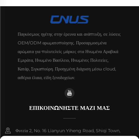
Παγκόσμιος ηγέτης στην έρευνα και ανάπτυξη, σε λύσεις
OEM/ODM αρωματοποίησης. Προσαρμοσμένα
αρώματα για πολυτελείς μάρκες στα Ηνωμένα Αραβικά
Εμιράτα, Ηνωμένο Βασίλειο, Ηνωμένες Πολιτείες,
Κατάρ, Σιγκαπούρη. Προηγμένη διάχυση μέσω cloud,
αιθέρια έλαια, είδη ξενοδοχείων.
ΕΠΙΚΟΙΝΩΝΗΣΤΕ ΜΑΖΙ ΜΑΣ
Φυτεία 2, No. 16 Lianyun Yiheng Road, Shiqi Town,