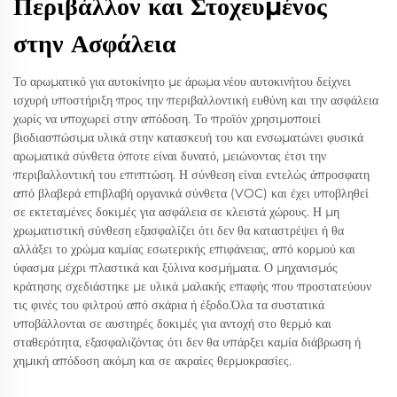
Περιβάλλον και Στοχευμένος
στην Ασφάλεια
Το αρωματικό για αυτοκίνητο με άρωμα νέου αυτοκινήτου δείχνει
ισχυρή υποστήριξη προς την περιβαλλοντική ευθύνη και την ασφάλεια
χωρίς να υποχωρεί στην απόδοση. Το προϊόν χρησιμοποιεί
βιοδιασπώσιμα υλικά στην κατασκευή του και ενσωματώνει φυσικά
αρωματικά σύνθετα όποτε είναι δυνατό, μειώνοντας έτσι την
περιβαλλοντική του επιπτώση. Η σύνθεση είναι εντελώς άπροσφατη
από βλαβερά επιβλαβή οργανικά σύνθετα (VOC) και έχει υποβληθεί
σε εκτεταμένες δοκιμές για ασφάλεια σε κλειστά χώρους. Η μη
χρωματιστική σύνθεση εξασφαλίζει ότι δεν θα καταστρέψει ή θα
αλλάξει το χρώμα καμίας εσωτερικής επιφάνειας, από κορμού και
ύφασμα μέχρι πλαστικά και ξύλινα κοσμήματα. Ο μηχανισμός
κράτησης σχεδιάστηκε με υλικά μαλακής επαφής που προστατεύουν
τις φινές του φιλτρού από σκάρια ή έξοδο.Όλα τα συστατικά
υποβάλλονται σε αυστηρές δοκιμές για αντοχή στο θερμό και
σταθερότητα, εξασφαλιζόντας ότι δεν θα υπάρξει καμία διάβρωση ή
χημική απόδοση ακόμη και σε ακραίες θερμοκρασίες.