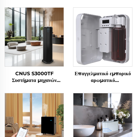
CNUS S3000TF
Επαγγελματικό εμπορικό
Συστήματα μηχανών
αρωματικό
διάχυσης αρωματικών
διασκορπιστήριος
ελαίων για ξενοδοχεία/
αρώματος αρώματος
εμπορικά μπάνια/γραφεία
αιθέριας ελαίου ξενοδοχείου