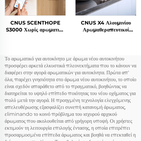
CNUS SCENTHOPE
CNUS X4 Αλουμινίου
S3000 Χωρίς αρωματικό
Αρωμαθεραπευτικοί
αέρας αρωματικό αέρας
Διαχέτες Άνεμος Έξυπνος
ακαρυλικού αυτόματου
Διαχέτης Αρώματος 360
αρωματικού διαχέτη
Διαχέτης Αρωματικού
Διαχέτρια σύστημα
Λάδι Άνεμος Ατομιζόμενος
Το αρωματικό για αυτοκίνητο με άρωμα νέου αυτοκινήτου
αρωματική μηχανή
προσφέρει αρκετά ελκυστικά πλεονεκτήματα που το κάνουν να
διαφέρει στην αγορά αρωματικών για αυτοκίνητα. Πρώτα απ'
όλα, παρέχει γνησιότητα στο άρωμα νέου αυτοκινήτου, το οποίο
είναι σχεδόν απαράθετο από το πραγματικό, βοηθώντας να
διατηρείται το υψηλό επίπεδο ποιότητας του νέου οχήματος για
πολύ μετά την αγορά. Η προηγμένη τεχνολογία ελεγχόμενης
απελευθέρωσης εξασφαλίζει συνεπή κατανομή άρωματος,
εliminando το κοινό πρόβλημα του ισχυρού αρχικού
άρωματος που ακολουθείται από γρήγορη υποψή. Οι χρήστες
εκτιμούν τη λειτουργία επιλογής έντασης, η οποία επιτρέπει
προσαρμοσμένα επίπεδα άρωματος και βοηθά να επεκταθεί η