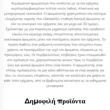
θυμιαματικό αρωματισμό που συνδέεται με τα νέα οχήματα,
συμπεριλαμβανομένων λεπτών νοτών λαδιού, πλαστικού και
μεταχειρισμού τκανοειδών. Ο αρωματιστής χρησιμοποιεί ένα σύστημα
ελεγχόμενης εκρροής που εξασφαλίζει σταθερή διανομή άρωματος σε
όλο το εσωτερικό του οχήματός σας για μέχρι και 30 ημέρες.
Σχεδιάστηκε με μια παγκόσμια μηχανισμό κράτησης που εγκαθιστεί
εύκολα στα αεριούχα σκάφη, επιτρέποντας αποτελεσματική
κυκλοφορία άρωματος μέσω του συστήματος αεριού του οχήματος. Το
προϊόν διαθέτει έναν ρυθμιστή εντονότητας που επιτρέπει στους
χρήστες να προσαρμόζουν την ισχύ του άρωματος σύμφωνα με τις
προτιμήσεις τους. Οι περιβαλλοντικές επιβλέψεις έχουν ενσωματωθεί
στο σχεδιασμό του, χρησιμοποιώντας φιλικές προς το περιβάλλον
ύλες και φυσικά άρωματα όπου είναι δυνατό. Ο αρωματιστής είναι
επίσης σχεδιασμένος να μην κάνει φθύπνια και να είναι ασφαλής για
όλες τις εσωτερικές επιφάνειες, κάνοντάς τον κατάλληλο για χρήση σε
κάθε τύπο οχήματος, από τα βραβευμένα αυτοκίνητα ως τα καθημερινά
μεταφορικά.
Δημοφιλή προϊόντα