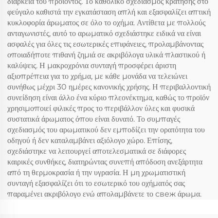
διάρκεια του προϊόντος. Το καθολικό σχεδιασμός κράτησης στο
φεύγαλο καθιστά την εγκατάσταση απλή και εξασφαλίζει απτική
κυκλοφορία άρωματος σε όλο το οχήμα. Αντίθετα με πολλούς
ανταγωνιστές, αυτό το αρωματικό σχεδιάστηκε ειδικά να είναι
ασφαλές για όλες τις εσωτερικές επιφάνειες, προλαμβάνοντας
οποιαδήποτε πιθανή ζημιά σε ακριβόλογα υλικά πλαστικού ή
καλύψεις. Η μακροχρόνια συνταγή προσφέρει άριστη
αξιοπρέπεια για το χρήμα, με κάθε μονάδα να τελειώνει
συνήθως μέχρι 30 ημέρες κανονικής χρήσης. Η περιβαλλοντική
συνείδηση είναι άλλο ένα κύριο πλεονέκτημα, καθώς το προϊόν
χρησιμοποιεί φιλικές προς το περιβάλλον ύλες και φυσικά
συστατικά άρωματος όπου είναι δυνατό. Το συμπαγές
σχεδιασμός του αρωματικού δεν εμποδίζει την ορατότητα του
οδηγού ή δεν καταλαμβάνει αξιόλογο χώρο. Επίσης,
σχεδιάστηκε να λειτουργεί αποτελεσματικά σε διάφορες
καιρικές συνθήκες, διατηρώντας συνεπή απόδοση ανεξάρτητα
από τη θερμοκρασία ή την υγρασία. Η μη χρωματιστική
συνταγή εξασφαλίζει ότι το εσωτερικό του οχήματός σας
παραμένει ακριβόλογο ενώ απολαμβάνετε το свеж άρωμα.