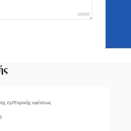
0/1000
ής
ης εμπορικής υφέσεως
η