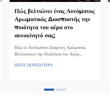
Πώς βελτιώνει ένας Αυτόματος
Αρωματικός Διασπαστής την
ποιότητα του αέρα στο
αυτοκίνητό σας;
Πώς οι Αυτόματοι Διαχυτές Αρώματος
Βελτιώνουν την Ποιότητα του Αέρα.
Εξουδετέρωση Δυσάρεστων Οσμών. Απλώς
ΔΕΙΤΕ ΠΕΡΙΣΣΟΤΕΡΑ
προσθέστε αιθέριο έλαιο στη γυάλινη φιάλη
και αυτός ο αυτόματος απορρυπαντικός
αέρα θα εκπέμπει άρωμα για να εξαλείψει
τις δυσοσμίες. Σε αντίθεση με τους
συμβατικούς απορρυπαντικούς αέρα,
χρησιμοποιούν ουσιαστικά...