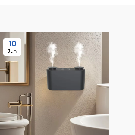
10
1
Jun
Ju