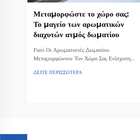
Μεταμορφώστε το χώρο σας:
Το μαγείο των αρωματικών
διαχυτών ατμός δωματίου
Γιατί Οι Αρωματιστές Δωματίου
Μεταμορφώνουν Τον Χώρο Σας Ενίσχυση
Της Διάθεσης Και Μείωση Του Στρες Οι
ΔΕΙΤΕ ΠΕΡΙΣΣΟΤΕΡΑ
αρωματιστές δωματίου πραγματικά
βοηθούν στην ανύψωση της διάθεσης και
στη μείωση του στρες σύμφωνα με
ψυχολόγους που έχουν μελετήσει πώς οι
οσμές επηρεάζουν τους ανθρώπους. Οι
άνθρωποι που μυρίζουν τη...