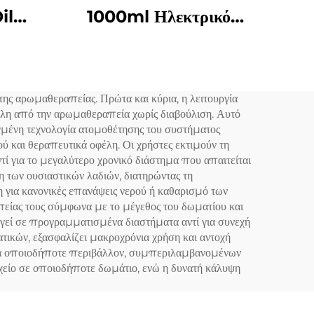
il
1000ml Ηλεκτρικό
ρώμα
Ασθητικό Έλαιο
Αρώμα
Αρωματικό Διαχέτη
 Για
Αεροσόλ Φρέσκινο
ης αρωμαθεραπείας. Πρώτα και κύρια, η λειτουργία
ίου
Αρωματικό Μηχανικό για
 οφέλη από την αρωμαθεραπεία χωρίς διαβούλιση. Αυτό
ή
Εμπορικό Μεγάλο
γμένη τεχνολογία ατομοθέτησης του συστήματος
 και θεραπευτικά οφέλη. Οι χρήστες εκτιμούν τη
Δωμάτιο
ί για το μεγαλύτερο χρονικό διάστημα που απαιτείται
η των ουσιαστικών λαδιών, διατηρώντας τη
η για κανονικές επανάψεις νερού ή καθαρισμό των
είας τους σύμφωνα με το μέγεθος του δωματίου και
ργεί σε προγραμματισμένα διαστήματα αντί για συνεχή
τικών, εξασφαλίζει μακροχρόνια χρήση και αντοχή
 για οποιοδήποτε περιβάλλον, συμπεριλαμβανομένων
χείο σε οποιοδήποτε δωμάτιο, ενώ η δυνατή κάλυψη