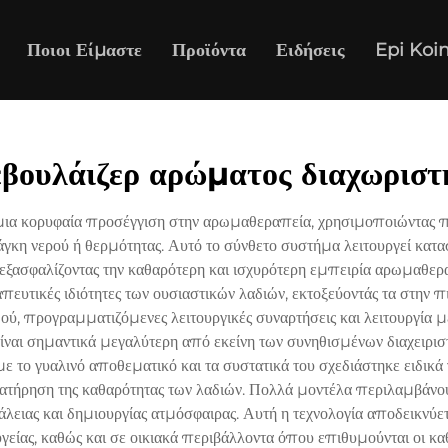
Ποιοι Είμαστε
Προϊόντα
Ειδήσεις
Epi Koi
εβουλάιζερ αρώματος διαχωριστ
 μια κορυφαία προσέγγιση στην αρωμαθεραπεία, χρησιμοποιώντας π
νάγκη νερού ή θερμότητας. Αυτό το σύνθετο συστήμα λειτουργεί κα
εξασφαλίζοντας την καθαρότερη και ισχυρότερη εμπειρία αρωμαθερ
εραπευτικές ιδιότητες των ουσιαστικών λαδιών, εκτοξεύοντάς τα στη
, προγραμματιζόμενες λειτουργικές συναρτήσεις και λειτουργία μ
 είναι σημαντικά μεγαλύτερη από εκείνη των συνηθισμένων διαχειρ
 το γυαλινό αποθεματικό και τα συστατικά του σχεδιάστηκε ειδικά 
 διατήρηση της καθαρότητας των λαδιών. Πολλά μοντέλα περιλαμβάν
φάλειας και δημιουργίας ατμόσφαιρας. Αυτή η τεχνολογία αποδεικνύ
 υγείας, καθώς και σε οικιακά περιβάλλοντα όπου επιθυμούνται οι κ