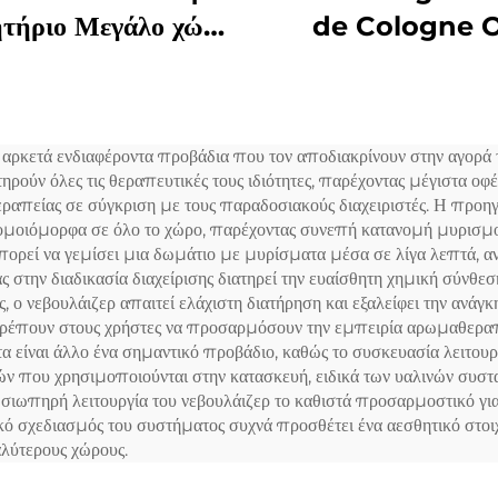
τήριο Μεγάλο χώρο
de Cologne O
γελματικό σύστημα
Turkey Αρώμα Α
ρώματος διαχέτη
Ασθησιακό Έλαιο 
ωδιάς LCD οθόνη
Μαγγανρίνη Ελαιά
 αρκετά ενδιαφέροντα προβάδια που τον αποδιακρίνουν στην αγορά τ
αφής Κίος
Μηχανή Μυρωσ
ιατηρούν όλες τις θεραπευτικές τους ιδιότητες, παρέχοντας μέγιστα
Διασκορπιστ
εραπείας σε σύγκριση με τους παραδοσιακούς διαχειριστές. Η προη
ομοιόμορφα σε όλο το χώρο, παρέχοντας συνεπή κατανομή μυρισμού
ρεί να γεμίσει μια δωμάτιο με μυρίσματα μέσα σε λίγα λεπτά, αντ
 στην διαδικασία διαχείρισης διατηρεί την ευαίσθητη χημική σύνθεσ
 ο νεβουλάιζερ απαιτεί ελάχιστη διατήρηση και εξαλείφει την ανάγκ
τρέπουν στους χρήστες να προσαρμόσουν την εμπειρία αρωμαθεραπ
τα είναι άλλο ένα σημαντικό προβάδιο, καθώς το συσκευασία λειτου
ών που χρησιμοποιούνται στην κατασκευή, ειδικά των υαλινών συστα
η σιωπηρή λειτουργία του νεβουλάιζερ το καθιστά προσαρμοστικό
κό σχεδιασμός του συστήματος συχνά προσθέτει ένα αεσθητικό στοι
αλύτερους χώρους.