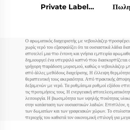
Private Label
Πωλη
Αλουμινίου Σύνθετο
Επαγ
Σκουμπί σε 150ml
α
Φλωρά Αρωματικό
μυρ
Ο αρωματικός διαχειριστής με νεβουλάιζερ προσφέρει
Έλαιο Ψυχρή Ομίχλη
χωρίς νερό του εξασφαλίζει ότι τα ουσιαστικά λάδια δ
Ασύρματη έξυπνη WIFI
αποτελεί μια πιο έντονη και γνήσια εμπειρία αρωμαθ
δημιουργεί ένα υπερψιλό καπνό που διασκορπίζεται 
έλεγχο Aroma Diffuser
γρήγορη παράδοση μυρισμού, καθώς ο νεβουλάιζερ μπο
από άλλες μεθόδους διαχείρισης. Η έλλειψη θερμότητας
θεραπευτική τους ακεραιότητα. Από πρακτικής άποψης,
δεξαμενών με νερό. Τα ρυθμίσιμα ρυθμοί εξόδου επι
τις προτιμήσεις τους. Η ενεργειακή αποτελεσματικότη
λειτουργία. Η βιωσιμότητα των υψηλής ποιότητας υλικ
στην κατάσταση των ουσιαστικών λαδιών. Επιπλέον, 
των δωματίων και των γραφειακών χώρων. Το στυλιστι
περιοχής του καθιστά τον οικονομική επιλογή για μεγ