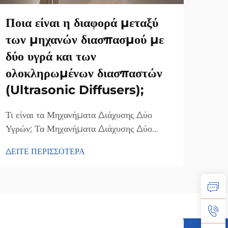
Ποια είναι η διαφορά μεταξύ
Πώς
των μηχανών διασπασμού με
μηχ
δύο υγρά και των
βελ
ολοκληρωμένων διασπαστών
ατμ
(Ultrasonic Diffusers);
αέρ
Τι είναι τα Μηχανήματα Διάχυσης Δύο
Η δι
Υγρών; Τα Μηχανήματα Διάχυσης Δύο
φρέσ
Υγρών αποτελούν μεγάλη πρόοδο στον
για 
ΔΕΙΤΕ ΠΕΡΙΣΣΟΤΕΡΑ
ΔΕΙΤ
τομέα της τεχνολογίας διάχυσης αρωμάτων,
περί
καθώς χρησιμοποιούν τόσο υψηλής πίεσης
αρωμ
αέρα όσο και υγρό άρωμα για να
ταυτ
δημιουργήσουν ένα λεπτό αέριο που
άρωμ
διασκορπίζει το άρωμα σε όλον τον χώρο...
εστι
τον α