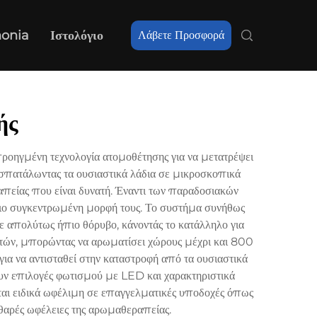
nonia
Ιστολόγιο
Λάβετε Προσφορά
ής
ροηγμένη τεχνολογία ατομοθέτησης για να μετατρέψει
τασπατάλωντας τα ουσιαστικά λάδια σε μικροσκοπικά
απείας που είναι δυνατή. Έναντι των παραδοσιακών
ν πιο συγκεντρωμένη μορφή τους. Το συστήμα συνήθως
ε απολύτως ήπιο θόρυβο, κάνοντάς το κατάλληλο για
ιστών, μπορώντας να αρωματίσει χώρους μέχρι και 800
για να αντισταθεί στην καταστροφή από τα ουσιαστικά
ουν επιλογές φωτισμού με LED και χαρακτηριστικά
εται ειδικά ωφέλιμη σε επαγγελματικές υποδοχές όπως
αθαρές ωφέλειες της αρωμαθεραπείας.