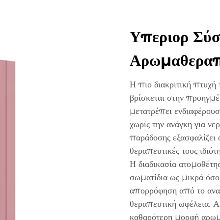
Υπεριορ Σύ
Αρωμαθεραπ
Η πιο διακριτική πτυχή 
βρίσκεται στην προηγμέ
μετατρέπει ενδιαφέρουσ
χωρίς την ανάγκη για νε
παράδοσης εξασφαλίζει ό
θεραπευτικές τους ιδιότη
Η διαδικασία ατομοθέτησ
σωματίδια ως μικρά όσο
απορρόφηση από το ανα
θεραπευτική ωφέλεια. Α
καθαρότερη μορφή αρωμα