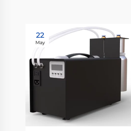
22
May