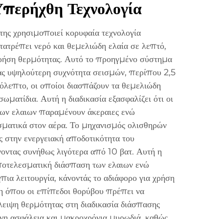
περήχθη Τεχνολογία
ης χρησιμοποιεί κορυφαία τεχνολογία
ατρέπει νερό και θεμελιώδη ελαία σε λεπτό,
χρήση θερμότητας. Αυτό το προηγμένο σύστημα
ας υψηλούτερη συχνότητα σεισμών, περίπου 2,5
όλεπτο, οι οποίοι διασπάζουν τα θεμελιώδη
ωματίδια. Αυτή η διαδικασία εξασφαλίζει ότι οι
 των ελαιων παραμένουν άκεραιες ενώ
σματικά στον αέρα. Το μηχανισμός ολισθηρών
ς στην ενεργειακή αποδοτικότητα του
οντας συνήθως λιγότερα από 10 βατ. Αυτή η
ποτελεσματική διάσπαση των ελαιων ενώ
πια λειτουργία, κάνοντάς το αδιάφορο για χρήση
η όπου οι επίπεδοι θορύβου πρέπει να
λειψη θερμότητας στη διαδικασία διάσπασης
νη ασφάλεια και μακροχρόνια μυρωδιά, καθώς