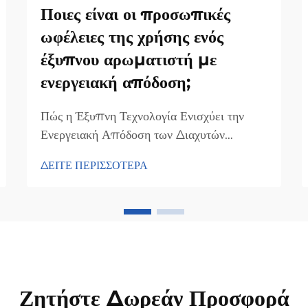
Ποιες είναι οι προσωπικές
ωφέλειες της χρήσης ενός
έξυπνου αρωματιστή με
ενεργειακή απόδοση;
Πώς η Έξυπνη Τεχνολογία Ενισχύει την
Ενεργειακή Απόδοση των Διαχυτών
Αρωμάτων Η Ολοκλήρωση της Τεχνολογίας
ΔΕΙΤΕ ΠΕΡΙΣΣΟΤΕΡΑ
Διαδικτύου των Πραγμάτων (IoT) στους
διαχυτές αρωμάτων τους επιτρέπει να είναι
πολύ πιο αποτελεσματικοί στην
εξοικονόμηση ενέργειας, καθώς συνεχώς
ελέγχουν και ρυθμίζουν την ποσότητα της
χρησιμοποιούμενης ενέργειας...
Ζητήστε Δωρεάν Προσφορά