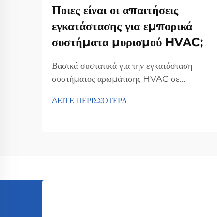
Ποιες είναι οι απαιτήσεις
εγκατάστασης για εμπορικά
συστήματα μυρισμού HVAC;
Βασικά συστατικά για την εγκατάσταση
συστήματος αρωμάτισης HVAC σε
εμπορικούς χώρους - Αξιολόγηση
ΔΕΙΤΕ ΠΕΡΙΣΣΟΤΕΡΑ
συμβατότητας του συστήματος HVAC.
Κατά τη ρύθμιση ενός εμπορικού
συστήματος αρωμάτισης HVAC, το πρώτο
βήμα είναι να ελέγξετε αν είναι συμβατό με
τον υπάρχοντα εξοπλισμό. Τα συστήματα
σήμερα ποικίλουν αρκετά μεταξύ...