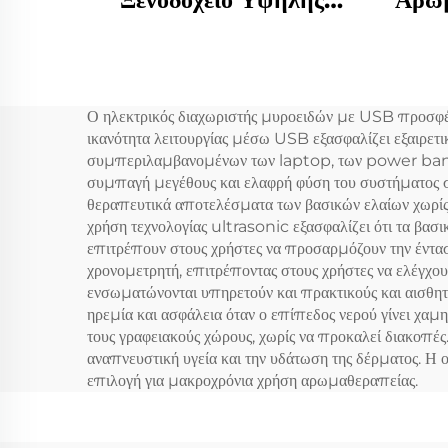
Πίεσης Καθαριστή Αέρα
μπα
Αρώματος Αιθέρια
διάχ
Πετρέλαιο Καθαριστή
αρ
Ο ηλεκτρικός διαχωριστής μυροειδών με USB προσφέρ
Αρώματα Αρώματα
ικανότητα λειτουργίας μέσω USB εξασφαλίζει εξαιρετ
Αέρας Ανανεωτήρα Αέρας
συμπεριλαμβανομένων των laptop, των power banks κα
συμπαγή μεγέθους και ελαφρή φύση του συστήματος συ
Αρώματος Μηχανή
θεραπευτικά αποτελέσματα των βασικών ελαίων χωρίς 
χρήση τεχνολογίας ultrasonic εξασφαλίζει ότι τα βασι
επιτρέπουν στους χρήστες να προσαρμόζουν την έντασ
χρονομετρητή, επιτρέποντας στους χρήστες να ελέγχουν
ενσωματώνονται υπηρετούν και πρακτικούς και αισθητ
ηρεμία και ασφάλεια όταν ο επίπεδος νερού γίνει χαμ
τους γραφειακούς χώρους, χωρίς να προκαλεί διακοπές
αναπνευστική υγεία και την υδάτωση της δέρματος. Η 
επιλογή για μακροχρόνια χρήση αρωμαθεραπείας.