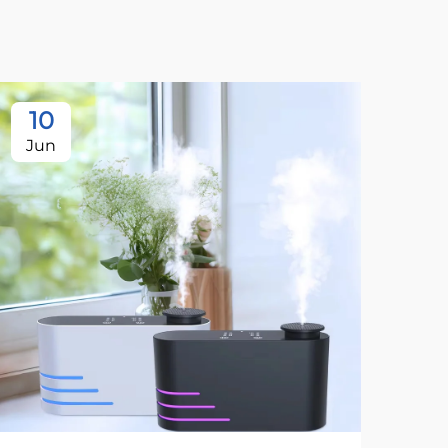
10
1
Jun
Ju