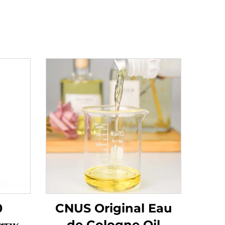
0
CNUS Original Eau
τικό
de Cologne Oil