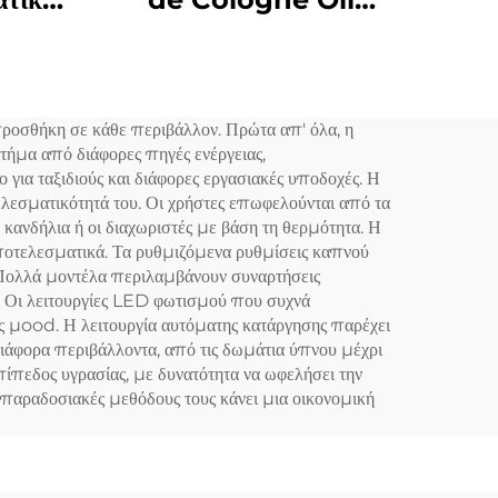
ματικό
Turkey Αρώμα Αρώμα
τικό
Ασθησιακό Έλαιο Αρώμα
νικό
Μαγγανρίνη Ελαιά Για
ροσθήκη σε κάθε περιβάλλον. Πρώτα απ' όλα, η
 hvac
Μηχανή Μυρωσίου
τήμα από διάφορες πηγές ενέργειας,
el
Διασκορπιστή
ια ταξιδιούς και διάφορες εργασιακές υποδοχές. Η
λεσματικότητά του. Οι χρήστες επωφελούνται από τα
κανδήλια ή οι διαχωριστές με βάση τη θερμότητα. Η
ι αποτελεσματικά. Τα ρυθμιζόμενα ρυθμίσεις καπνού
 Πολλά μοντέλα περιλαμβάνουν συναρτήσεις
ια. Οι λειτουργίες LED φωτισμού που συχνά
ής μood. Η λειτουργία αυτόματης κατάργησης παρέχει
 διάφορα περιβάλλοντα, από τις δωμάτια ύπνου μέχρι
πίπεδος υγρασίας, με δυνατότητα να ωφελήσει την
 παραδοσιακές μεθόδους τους κάνει μια οικονομική