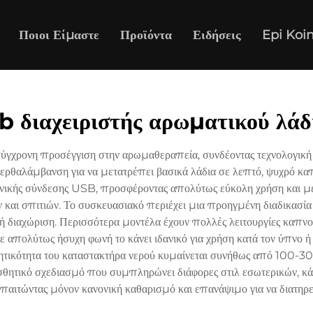
Ποιοι Είμαστε
Προϊόντα
Ειδήσεις
Epi Koi
b διαχειριστής αρωματικού λάδ
γχρονη προσέγγιση στην αρωμαθεραπεία, συνδέοντας τεχνολογική κα
ρθαλάμβανση για να μετατρέπει βασικά λάδια σε λεπτό, ψυχρό κα
ονικής σύνδεσης USB, προσφέροντας απολύτως εύκολη χρήση και μετ
και σπιτιών. Το συσκευασιακό περιέχει μια προηγμένη διαδικασία α
ή διαχώριση. Περισσότερα μοντέλα έχουν πολλές λειτουργίες καπ
ε απολύτως ήσυχη φωνή το κάνει ιδανικό για χρήση κατά τον ύπνο ή κ
ρητικότητα του καταστακτήρα νερού κυμαίνεται συνήθως από 100-30
θητικό σχεδιασμό που συμπληρώνει διάφορες στιλ εσωτερικών, κάν
απαιτώντας μόνον κανονική καθαρισμό και επανάψιμο για να διατηρε