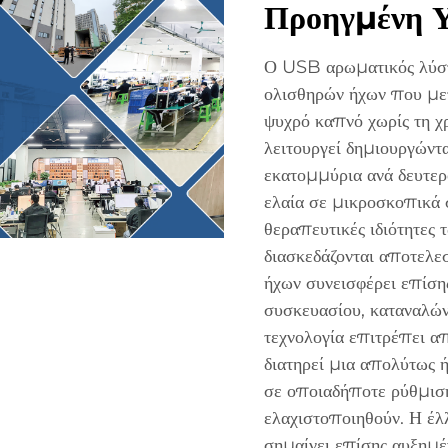
Προηγμένη Υ
Ο USB αρωματικός λύστ
ολισθηρών ήχων που μετ
ψυχρό καπνό χωρίς τη 
λειτουργεί δημιουργώντ
εκατομμύρια ανά δευτερ
ελαία σε μικροσκοπικά σ
θεραπευτικές ιδιότητες
διασκεδάζονται αποτελε
ήχων συνεισφέρει επίση
συσκευασίου, καταναλών
τεχνολογία επιτρέπει α
διατηρεί μια απολύτως ή
σε οποιαδήποτε ρύθμισ
ελαχιστοποιηθούν. Η έλ
σημαίνει επίσης αυξημέ