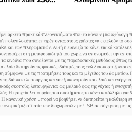
ταρία Αρωματικό
αιθέρια έλαια Αρω
υτο μηχανή Οικιακό
Εμπορικό Αρωμα
ωματικό διάχυτο
Μηχανικό Ηλεκτρο
ει αρκετά πρακτικά πλεονεκτήματα που το κάνουν μια αξιόλογη π
Αρώμα αδιάβροχο
ική πολυπλοκότητα, επιτρέποντας στους χρήστες να εκτελούν το συσ
Diffuser Hot
ι των πληρωματιών. Αυτή η ευελιξία το κάνει ειδικά κατάλληλο γ
νεισφέρει στη μεταφορικότητά του χωρίς να υπονομεύει την αποτε
τα κινδύνα που συνδέονται με τις παραδοσιακές μεθόδους όπως τα 
κά ελαία διατηρούν τις φυσικές ιδιότητές τους ενώ διασκορπίζοντα
η σύμφωνα με τις προτιμήσεις τους και το μέγεθος του δωματίου.
 τη διάρκεια λειτουργίας και να εξοικονομούν και ελαιό και ενέργε
ικούς σκοπούς, λειτουργώντας ως μαλακό φως της νύχτας ή ενισχυτ
ηλός. Η ησυχεία λειτουργίας του συστήματος το κάνει κατάλληλο για
. Η κανονική χρήση μπορεί να βοηθήσει να διατηρείται η καλύτερη ε
οικονομική αξιοπιστία των διαχωριστών με USB σε σύγκριση με τις