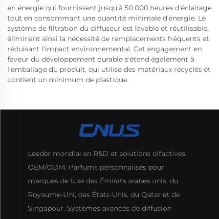
en énergie qui fournissent jusqu'à 50 000 heures d'éclairage
tout en consommant une quantité minimale d'énergie. Le
système de filtration du diffuseur est lavable et réutilisable,
éliminant ainsi la nécessité de remplacements fréquents et
réduisant l'impact environnemental. Cet engagement en
faveur du développement durable s'étend également à
l'emballage du produit, qui utilise des matériaux recyclés et
contient un minimum de plastique.
Leader mondial en R&D et solutions olfactives
OEM/ODM. Parfums personnalisés pour
marques de luxe des Émirats arabes unis, du
Royaume-Uni, des États-Unis, du Qatar et de
Singapour. Systèmes avancés de diffusion