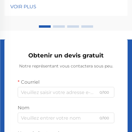
créant de minuscules vibrations qui propagent les
VOIR PLUS
huiles essentielles dans l'air, accomplissant en fait
deux choses à la fois. Ce qui se passe à l'inté...
Obtenir un devis gratuit
Notre représentant vous contactera sous peu.
Courriel
0/100
Nom
0/100