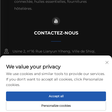
connectée, huiles essentielles, fournitures
hôtelières.
CONTACTEZ-NOUS
Usine 2, n°16 Rue Lianyun Yiheng, Ville de Shiqi,
Guangzhou, Guangdong, Chine
We value your privacy
+86-13192436782
We use cookies and similar tools to provide our services.
If you don't want to accept all cookies, click Personalize
[email protected]
cookies.
Accept all
Droits d'auteur © 2025 cnus tech (guangdong) co.,ltd. Tous
droits réservés.
Politique de confidentialité
Personalize cookies