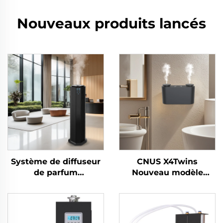
Nouveaux produits lancés
Système de diffuseur
CNUS X4Twins
de parfum
Nouveau modèle
désodorisant pour
Diffuseur d'huiles
salle de bain/bureau
essentielles
d'hôtel/salle de bain
Désodorisant en gros
commerciale CNUS
pour magasin Bureau