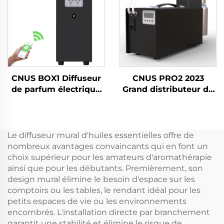
S3000TF
CNUS BOX1 Diffuseur
CNUS PRO2 2023
de parfum électrique
Grand distributeur de
professionnel et
parfum en aérosol à
commercial Diffuseur
brancher pour parfum
d'huiles parfumées
commercial Machine
pour tour d'arômes
de diffuseur de
Le diffuseur mural d'huiles essentielles offre de
désodorisant d'huile
nombreux avantages convaincants qui en font un
CVC électrique
choix supérieur pour les amateurs d'aromathérapie
ainsi que pour les débutants. Premièrement, son
design mural élimine le besoin d'espace sur les
comptoirs ou les tables, le rendant idéal pour les
petits espaces de vie ou les environnements
encombrés. L'installation directe par branchement
garantit une stabilité et élimine le risque de