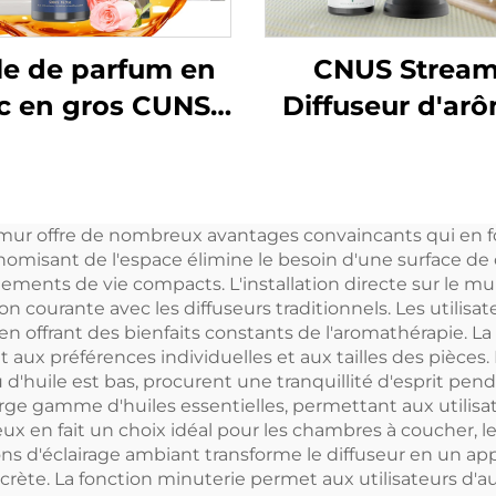
le de parfum en
CNUS Strea
c en gros CUNS
Diffuseur d'ar
Parfum arabe
en alliage
um français Huile
d'aluminium
 parfum longue
brancher 150 ml
u mur offre de nombreux avantages convaincants qui en 
urée Diffuseur
brume froide 
nomisant de l'espace élimine le besoin d'une surface de 
achine Huile
contrôle intelli
ents de vie compacts. L'installation directe sur le mur 
courante avec les diffuseurs traditionnels. Les utilisat
sans fil WIF
en offrant des bienfaits constants de l'aromathérapie. L
aux préférences individuelles et aux tailles des pièces. 
'huile est bas, procurent une tranquillité d'esprit pendan
rge gamme d'huiles essentielles, permettant aux utilisate
 en fait un choix idéal pour les chambres à coucher, les
ons d'éclairage ambiant transforme le diffuseur en un app
crète. La fonction minuterie permet aux utilisateurs d'a