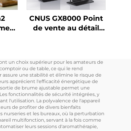
m2
CNUS GX8000 Point
ômes
de vente au détail
sans eau Grand
 à
espace Diffuseur
 avec
d'arômes
font un choix supérieur pour les amateurs de
et
professionnel
comptoir ou de table, ce qui le rend
gent
Système de parfum
assure une stabilité et élimine le risque de
eurs apprécient l'efficacité énergétique de
I
Kiosque d'affichage
a sortie de brume ajustable permet une
à écran tactile LCD
Les fonctionnalités de sécurité intégrées, y
t l'utilisation. La polyvalence de l'appareil
urs de profiter de divers bienfaits
 nurseries et les bureaux, où la perturbation
areil multifonction, servant à la fois comme
utomatiser leurs sessions d'aromathérapie,