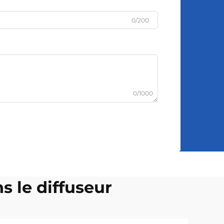
0/200
0/1000
s le diffuseur