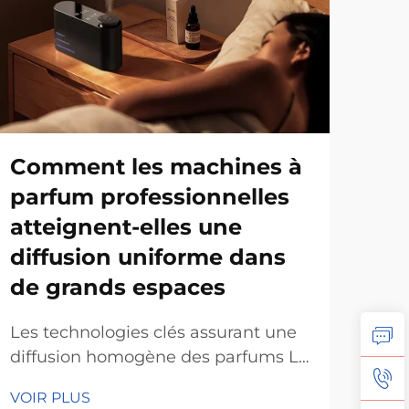
Comment les machines à
Que
parfum professionnelles
en
atteignent-elles une
dif
diffusion uniforme dans
et 
de grands espaces
ul
Les technologies clés assurant une
Qu'
diffusion homogène des parfums La
Diff
technologie des nébuliseurs pour la
Diff
VOIR PLUS
VOI
dispersion des micro-particules La
gra