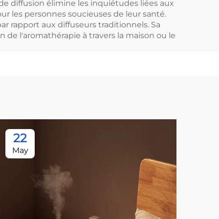
de diffusion élimine les inquiétudes liées aux
our les personnes soucieuses de leur santé.
ar rapport aux diffuseurs traditionnels. Sa
on de l'aromathérapie à travers la maison ou le
22
1
May
Ju