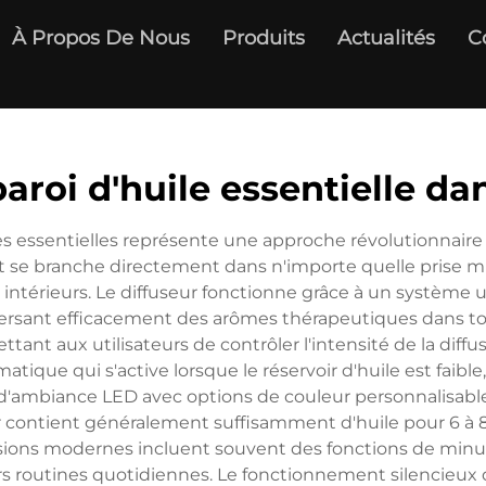
À Propos De Nous
Produits
Actualités
C
roi d'huile essentielle dan
les essentielles représente une approche révolutionnaire
t se branche directement dans n'importe quelle prise mur
 intérieurs. Le diffuseur fonctionne grâce à un système u
dispersant efficacement des arômes thérapeutiques dans t
ttant aux utilisateurs de contrôler l'intensité de la diffu
ue qui s'active lorsque le réservoir d'huile est faible, 
 d'ambiance LED avec options de couleur personnalisabl
oir contient généralement suffisamment d'huile pour 6 à 8 
ersions modernes incluent souvent des fonctions de minute
urs routines quotidiennes. Le fonctionnement silencieux de