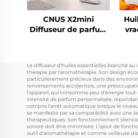
CNUS X2mini
Hui
Diffuseur de parfum
vra
électronique sans
eau pour la maison
Parf
Machine de diffuseur
de
Le diffuseur d'huiles essentielles branché a
d'arôme intelligent
d
thérapie par l'aromathérapie. Son design éco
d'huile parfumée
M
particulièrement précieux dans des environnem
renversements accidentels, une préoccupation 
d'air
l'appareil, qui consomme peu d'énergie tout 
intensité de parfum personnalisée, répondant 
compris l'arrêt automatique lorsque le niveau d
se manifeste par sa compatibilité avec une la
thérapeutiques. Son fonctionnement silencieux
sonore doit être minimisée. L'ajout de foncti
outil d'aromathérapie et comme veilleuse dis