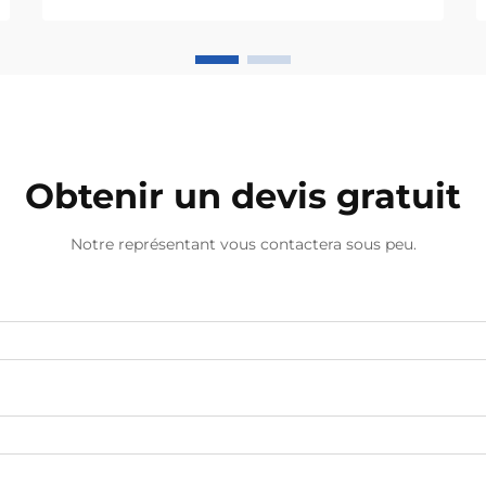
des objets (IoT) dans les diffuseurs
d'arômes permet une meilleure
économie d'énergie en surveillant et
en ajustant constamment la
quantité de...
Obtenir un devis gratuit
Notre représentant vous contactera sous peu.