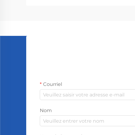
les molécules odorantes dans une
pièce. En résumé, ce qui se produit,
c'est que les particules d'huiles
essentielles se...
Courriel
Nom