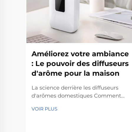
Améliorez votre ambiance
: Le pouvoir des diffuseurs
d'arôme pour la maison
La science derrière les diffuseurs
d'arômes domestiques Comment
fonctionne la technologie de
VOIR PLUS
diffusion Les diffuseurs d'arômes
domestiques opèrent grâce à une
technologie de diffusion qui répand