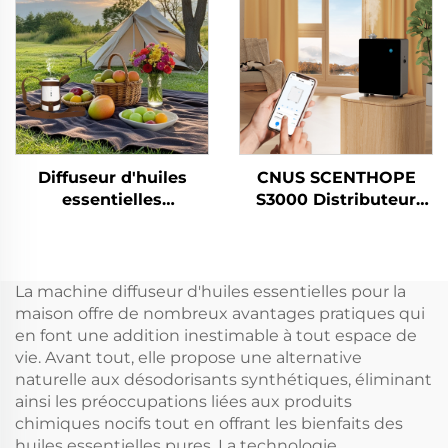
pour magasin Bureau
d'arôme intelligent
d'huile parfumée d'air
Diffuseur d'huiles
CNUS SCENTHOPE
essentielles
S3000 Distributeur
d'extérieur CUNS
d'air de parfum sans
X3ART, diffuseur
eau Diffuseur d'arôme
d'arômes sans eau,
automatique en
désodorisant pour
acrylique Système de
La machine diffuseur d'huiles essentielles pour la
voiture, sans eau
diffusion Machine de
maison offre de nombreux avantages pratiques qui
parfum
en font une addition inestimable à tout espace de
vie. Avant tout, elle propose une alternative
naturelle aux désodorisants synthétiques, éliminant
ainsi les préoccupations liées aux produits
chimiques nocifs tout en offrant les bienfaits des
huiles essentielles pures. La technologie