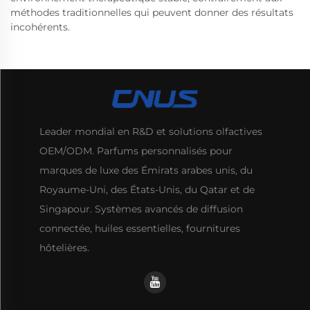
méthodes traditionnelles qui peuvent donner des résultats
incohérents.
Leader mondial en R&D et solutions olfactives
OEM/ODM. Parfums personnalisés pour
marques de luxe des Émirats arabes unis, du
Royaume-Uni, des États-Unis, du Qatar et de
Singapour. Systèmes avancés de diffusion
connectée, huiles essentielles, fournitures
hôtelières.