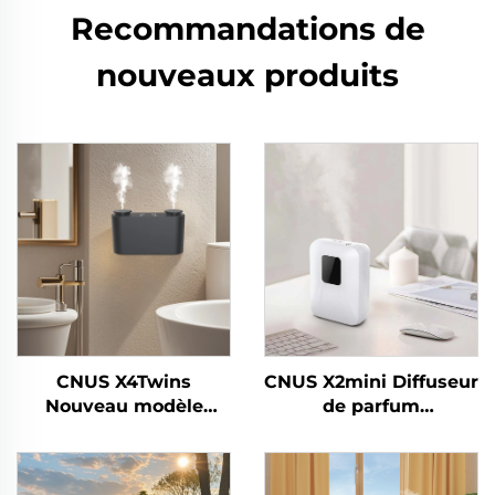
Recommandations de
nouveaux produits
CNUS X4Twins
CNUS X2mini Diffuseur
Nouveau modèle
de parfum
Diffuseur d'huiles
électronique sans eau
essentielles
pour la maison
Désodorisant en gros
Machine de diffuseur