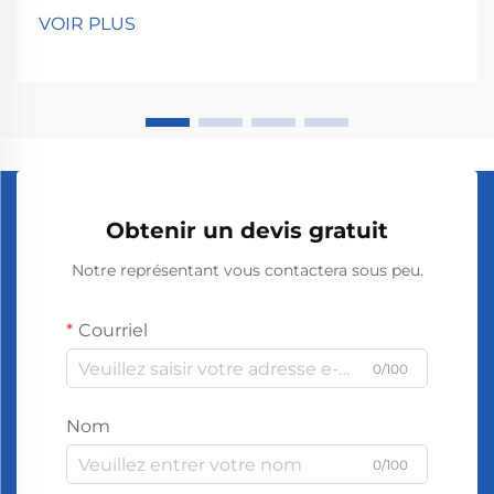
diffuseurs de parfum pour pièces aident vraiment à
VOIR PLUS
améliorer l'humeur et à réduire le stress grâce à l'effet
des odeurs sur nous. Les personnes qui sentent la
lavande...
Obtenir un devis gratuit
Notre représentant vous contactera sous peu.
Courriel
0/100
Nom
0/100