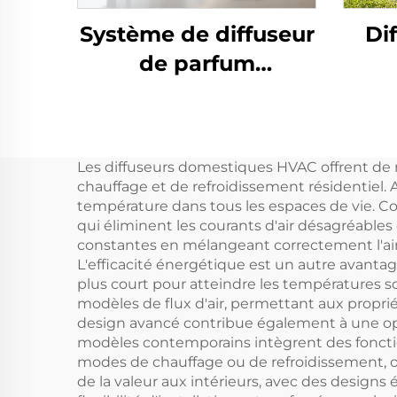
Système de diffuseur
Di
de parfum
désodorisant pour
d'
salle de bain/bureau
X3
d'hôtel/salle de bain
d'a
Les diffuseurs domestiques HVAC offrent de
commerciale CNUS
dés
chauffage et de refroidissement résidentiel. 
S3000TF
vo
température dans tous les espaces de vie. Co
qui éliminent les courants d'air désagréable
constantes en mélangeant correctement l'air co
L'efficacité énergétique est un autre avant
plus court pour atteindre les températures s
modèles de flux d'air, permettant aux propri
design avancé contribue également à une opér
modèles contemporains intègrent des fonctio
modes de chauffage ou de refroidissement, o
de la valeur aux intérieurs, avec des designs