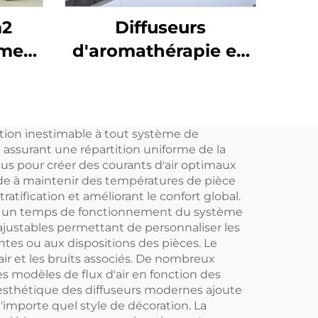
m2
Diffuseurs
ômes
d'aromathérapie en
aluminium CNUS X4
 à
Diffuseur d'arômes
 avec
intelligent sans eau
tion inestimable à tout système de
et
Diffuseur d'huile
n assurant une répartition uniforme de la
gent
parfumée 360
çus pour créer des courants d'air optimaux
aide à maintenir des températures de pièce
I
Atomiseur sans eau
atification et améliorant le confort global.
site un temps de fonctionnement du système
ajustables permettant de personnaliser les
tes ou aux dispositions des pièces. Le
ir et les bruits associés. De nombreux
 modèles de flux d'air en fonction des
esthétique des diffuseurs modernes ajoute
n'importe quel style de décoration. La