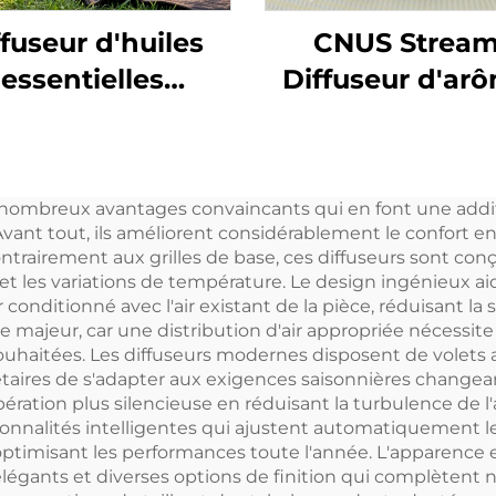
ffuseur d'huiles
CNUS Strea
essentielles
Diffuseur d'ar
extérieur CUNS
en alliage
ART, diffuseur
d'aluminium
rômes sans eau,
brancher 150 ml
 nombreux avantages convaincants qui en font une addi
odorisant pour
brume froide 
Avant tout, ils améliorent considérablement le confort e
iture, sans eau
contrôle intelli
ntrairement aux grilles de base, ces diffuseurs sont con
s et les variations de température. Le design ingénieux 
sans fil WIF
nditionné avec l'air existant de la pièce, réduisant la str
age majeur, car une distribution d'air appropriée néces
ouhaitées. Les diffuseurs modernes disposent de volets 
étaires de s'adapter aux exigences saisonnières changean
ation plus silencieuse en réduisant la turbulence de l'a
nnalités intelligentes qui ajustent automatiquement les
ptimisant les performances toute l'année. L'apparence 
 élégants et diverses options de finition qui complètent 