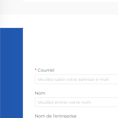
de la mise en place d'un système de
parfumage par CVC commercial, il
est primordial de vérifier sa
compatibilité avec les équipements
existants. Les systèmes varient
considérablement aujourd'hui entre
différents modèles et marques.
Courriel
Nom
Nom de l'entreprise