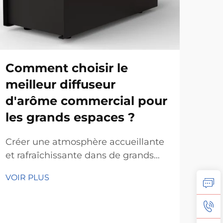
Comment choisir le
Qu
meilleur diffuseur
né
d'arôme commercial pour
ma
les grands espaces ?
co
d'a
Créer une atmosphère accueillante
lo
et rafraîchissante dans de grands
espaces commerciaux tels que les
Les 
VOIR PLUS
hôtels, les bureaux, les centres
mai
commerciaux et les établissements
leur
de santé est devenue une
VOI
d'i
composante cruciale pour améliorer