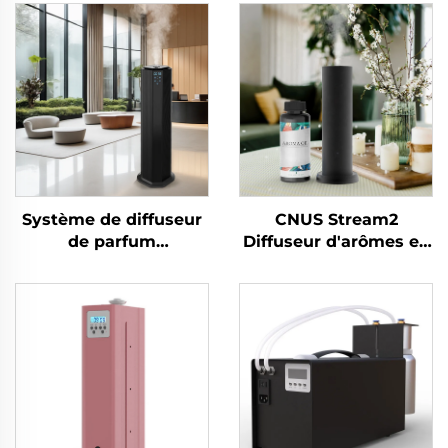
Système de diffuseur
CNUS Stream2
de parfum
Diffuseur d'arômes en
désodorisant pour
alliage d'aluminium à
salle de bain/bureau
brancher 150 ml avec
d'hôtel/salle de bain
brume froide et
commerciale CNUS
contrôle intelligent
S3000TF
sans fil WIFI