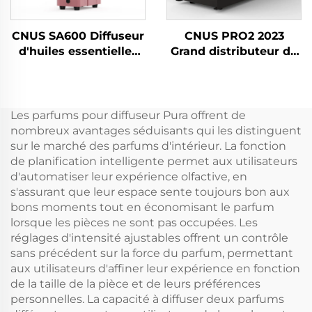
CNUS SA600 Diffuseur
CNUS PRO2 2023
d'huiles essentielles
Grand distributeur de
en aluminium pour
parfum en aérosol à
parfum commercial,
brancher pour parfum
appareil électronique
commercial Machine
sans eau pour CVC et
de diffuseur de
Les parfums pour diffuseur Pura offrent de
hôtel
désodorisant d'huile
nombreux avantages séduisants qui les distinguent
CVC électrique
sur le marché des parfums d'intérieur. La fonction
de planification intelligente permet aux utilisateurs
d'automatiser leur expérience olfactive, en
s'assurant que leur espace sente toujours bon aux
bons moments tout en économisant le parfum
lorsque les pièces ne sont pas occupées. Les
réglages d'intensité ajustables offrent un contrôle
sans précédent sur la force du parfum, permettant
aux utilisateurs d'affiner leur expérience en fonction
de la taille de la pièce et de leurs préférences
personnelles. La capacité à diffuser deux parfums