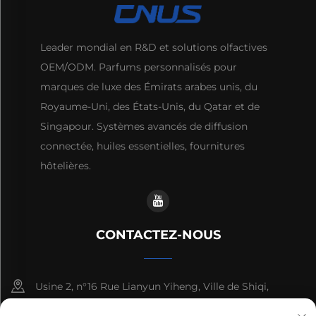
Leader mondial en R&D et solutions olfactives
OEM/ODM. Parfums personnalisés pour
marques de luxe des Émirats arabes unis, du
Royaume-Uni, des États-Unis, du Qatar et de
Singapour. Systèmes avancés de diffusion
connectée, huiles essentielles, fournitures
hôtelières.
CONTACTEZ-NOUS
Usine 2, n°16 Rue Lianyun Yiheng, Ville de Shiqi,
Guangzhou, Guangdong, Chine