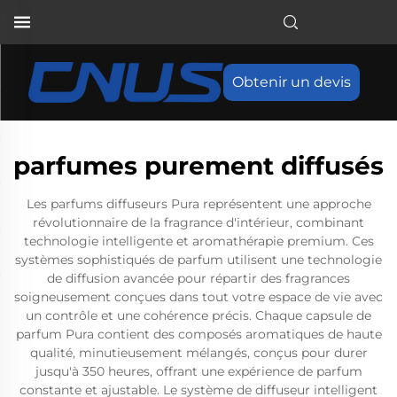
Obtenir un devis
parfumes purement diffusés
Les parfums diffuseurs Pura représentent une approche
révolutionnaire de la fragrance d'intérieur, combinant
technologie intelligente et aromathérapie premium. Ces
systèmes sophistiqués de parfum utilisent une technologie
de diffusion avancée pour répartir des fragrances
soigneusement conçues dans tout votre espace de vie avec
un contrôle et une cohérence précis. Chaque capsule de
parfum Pura contient des composés aromatiques de haute
qualité, minutieusement mélangés, conçus pour durer
jusqu'à 350 heures, offrant une expérience de parfum
constante et ajustable. Le système de diffuseur intelligent