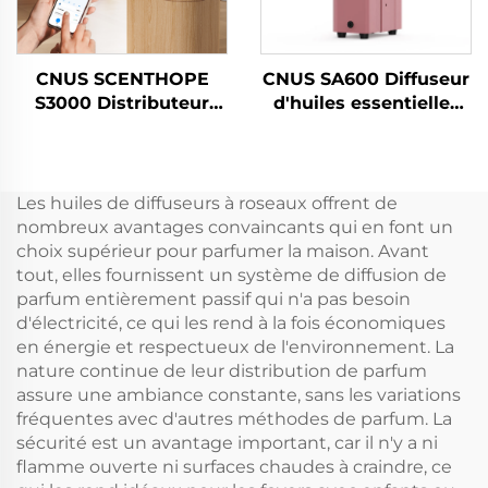
CNUS SCENTHOPE
CNUS SA600 Diffuseur
S3000 Distributeur
d'huiles essentielles
d'air de parfum sans
en aluminium pour
eau Diffuseur d'arôme
parfum commercial,
automatique en
appareil électronique
acrylique Système de
sans eau pour CVC et
Les huiles de diffuseurs à roseaux offrent de
diffusion Machine de
hôtel
nombreux avantages convaincants qui en font un
parfum
choix supérieur pour parfumer la maison. Avant
tout, elles fournissent un système de diffusion de
parfum entièrement passif qui n'a pas besoin
d'électricité, ce qui les rend à la fois économiques
en énergie et respectueux de l'environnement. La
nature continue de leur distribution de parfum
assure une ambiance constante, sans les variations
fréquentes avec d'autres méthodes de parfum. La
sécurité est un avantage important, car il n'y a ni
flamme ouverte ni surfaces chaudes à craindre, ce