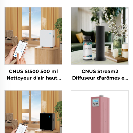
CNUS S1500 500 ml
CNUS Stream2
Nettoyeur d'air haute
Diffuseur d'arômes en
pression pour hôtel
alliage d'aluminium à
Parfum Nettoyant
brancher 150 ml avec
pour huiles
brume froide et
essentielles Parfums
contrôle intelligent
Rafraîchisseur d'air
sans fil WIFI
Machine de parfum
d'air