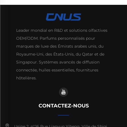
Leader mondial en R&D et solutions olfactives
OEM/ODM. Parfums personnalisés pour
marques de luxe des Émirats arabes unis, du
Royaume-Uni, des États-Unis, du Qatar et de
Singapour. Systèmes avancés de diffusion
connectée, huiles essentielles, fournitures
hôtelières.
CONTACTEZ-NOUS
Usine 2, n°16 Rue Lianyun Yiheng, Ville de Shiqi,