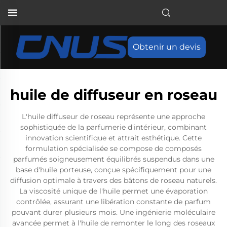
Obtenir un devis
huile de diffuseur en roseau
L'huile diffuseur de roseau représente une approche
sophistiquée de la parfumerie d'intérieur, combinant
innovation scientifique et attrait esthétique. Cette
formulation spécialisée se compose de composés
parfumés soigneusement équilibrés suspendus dans une
base d'huile porteuse, conçue spécifiquement pour une
diffusion optimale à travers des bâtons de roseau naturels.
La viscosité unique de l'huile permet une évaporation
contrôlée, assurant une libération constante de parfum
pouvant durer plusieurs mois. Une ingénierie moléculaire
avancée permet à l'huile de remonter le long des roseaux