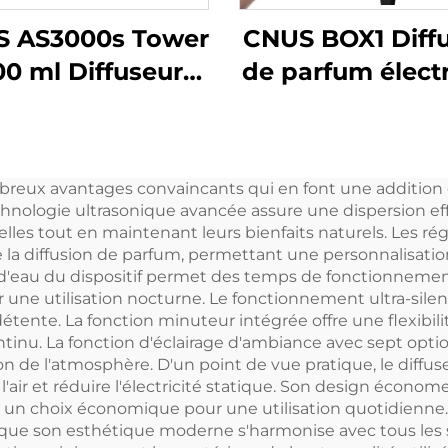
 AS3000s Tower
CNUS BOX1 Diff
00 ml Diffuseur
de parfum élect
iles essentielles
professionnel
et d'arômes
commercial Diff
électrique
d'huiles parfu
breux avantages convaincants qui en font une addition e
sodorisant en
pour tour d'ar
nologie ultrasonique avancée assure une dispersion effic
osol Machine de
lles tout en maintenant leurs bienfaits naturels. Les ré
de la diffusion de parfum, permettant une personnalisation
fum pour grande
 d'eau du dispositif permet des temps de fonctionnemen
ce commerciale
 une utilisation nocturne. Le fonctionnement ultra-silenc
détente. La fonction minuteur intégrée offre une flexibili
ntinu. La fonction d'éclairage d'ambiance avec sept opt
on de l'atmosphère. D'un point de vue pratique, le diffu
e l'air et réduire l'électricité statique. Son design éc
un choix économique pour une utilisation quotidienne. 
dis que son esthétique moderne s'harmonise avec tous les 