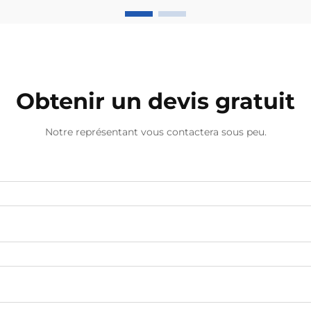
la superficie car les grands bureaux
nécessitent des machines à parfum
plus puissantes.
Obtenir un devis gratuit
Notre représentant vous contactera sous peu.