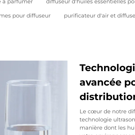
 à parfumer
diffuseur d'huiles essentielles po
ômes pour diffuseur
purificateur d'air et diffus
Technologi
avancée po
distributi
Le cœur de notre di
technologie ultrason
manière dont les hui