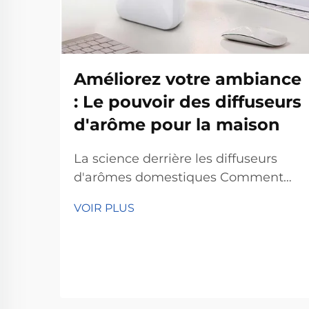
Améliorez votre ambiance
: Le pouvoir des diffuseurs
d'arôme pour la maison
La science derrière les diffuseurs
d'arômes domestiques Comment
fonctionne la technologie de
VOIR PLUS
diffusion Les diffuseurs d'arômes
domestiques opèrent grâce à une
technologie de diffusion qui répand
les molécules odorantes dans une
pièce. En résumé, ce qui se produit,
c'est que les particules d'huiles