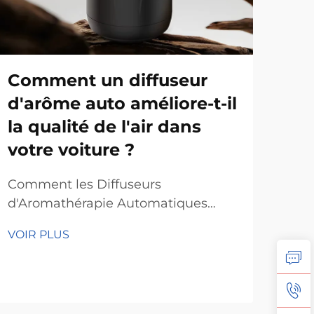
Comment un diffuseur
Qu
d'arôme auto améliore-t-il
né
la qualité de l'air dans
ma
votre voiture ?
co
d'a
Comment les Diffuseurs
lo
d'Aromathérapie Automatiques
Améliorent la Qualité de
Les 
VOIR PLUS
l'AirÉlimination des Odeurs
mai
DésagréablesIl suffit d'ajouter une
leur
huile essentielle dans le flacon en
VOI
d'i
verre, et ce désodorisant
dif