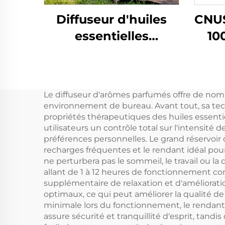
Diffuseur d'huiles
CNUS
essentielles
10
d'extérieur CUNS
d'hu
X3ART, diffuseur
d'arômes sans eau,
Le diffuseur d'arômes parfumés offre de nom
désodorisant pour
Dé
environnement de bureau. Avant tout, sa tech
voiture, sans eau
aér
propriétés thérapeutiques des huiles essentie
utilisateurs un contrôle total sur l'intensité 
par
préférences personnelles. Le grand réservoir
piè
recharges fréquentes et le rendant idéal pour
ne perturbera pas le sommeil, le travail ou la 
allant de 1 à 12 heures de fonctionnement co
supplémentaire de relaxation et d'améliorati
optimaux, ce qui peut améliorer la qualité d
minimale lors du fonctionnement, le rendant 
assure sécurité et tranquillité d'esprit, tan