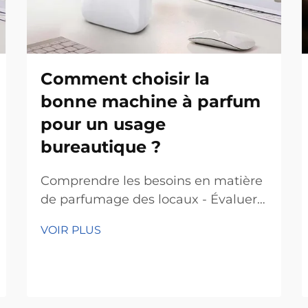
Comment choisir la
bonne machine à parfum
pour un usage
bureautique ?
Comprendre les besoins en matière
de parfumage des locaux - Évaluer
la taille et l'aménagement de
VOIR PLUS
l'espace : Choisir la bonne machine
à parfum pour un bureau
commence par la connaissance
précise de l'espace. Mesurez d'abord