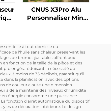
useur
CNUS X3Pro Alu
rique
Personnaliser Mini
 et
Portable 8 Parfums
useur
Engrenage Corps En
mées
Aluminium 10ML
ssentielle à tout domicile ou
ômes
Huile Parfumée Sans
ace de l'huile sans chaleur, préservant les
Eau Diffuseur
glages de brume ajustables offrent aux
 en fonction de la taille de la pièce et des
D'arômes De Voiture
t prolongés, réduisant la nécessité de
ieux, à moins de 35 décibels, garantit qu'il
té dans la planification, avec des options
ions de couleur ajoute une dimension
seur aide à maintenir des niveaux d'humidité
onome en énergie consomme une puissance
La fonction d'arrêt automatique du dispositif
styles de décoration intérieure. Le design