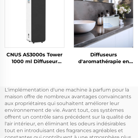
commerciale CNUS
personnalisé Contrôle
S3000TF
Wifi Machine de
désodorisant
électrique
CNUS AS3000s Tower
Diffuseurs
1000 ml Diffuseur
d'aromathérapie en
d'huiles essentielles et
aluminium CNUS X4
d'arômes électrique
Diffuseur d'arômes
Désodorisant en
intelligent sans eau
aérosol Machine de
Diffuseur d'huile
L'implémentation d'une machine à parfum pour la
parfum pour grande
parfumée 360
maison offre de nombreux avantages convaincants
pièce commerciale
Atomiseur sans eau
aux propriétaires qui souhaitent améliorer leur
environnement de vie. Avant tout, ces systèmes
offrent un contrôle sans précédent sur la qualité de
l'air intérieur, en éliminant les odeurs indésirables
tout en introduisant des fragrances agréables et
constantes qui contribuent à une atmosphère plus