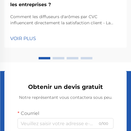
les entreprises ?
Comment les diffuseurs d'arômes par CVC
influencent directement la satisfaction client - La
science des parfums et la réponse émotionnelle :
Comprendre comment les odeurs agissent
VOIR PLUS
réellement sur notre cerveau fait toute la différence
lorsqu'il s'agit de maintenir la satisfaction des clients
dans les magasins ou les restaurants. Donc...
Obtenir un devis gratuit
Notre représentant vous contactera sous peu.
Courriel
0/100