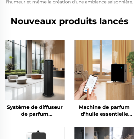
l'humeur et même la création d'une ambiance saisonnière.
Nouveaux produits lancés
Système de diffuseur
Machine de parfum
de parfum
d'huile essentielle
désodorisant pour
pure de luxe CNUS
salle de bain/bureau
S600 Diffuseur
d'hôtel/salle de bain
d'arômes avec logo