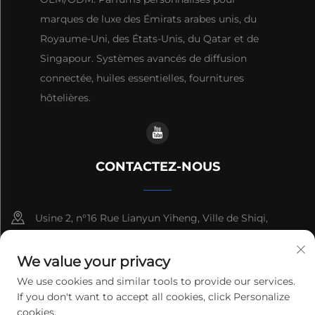
marques de luxe des Émirats arabes unis, du
Royaume-Uni, des États-Unis, du Qatar et de
Singapour. Systèmes avancés de diffusion
connectée, huiles essentielles, fournitures
hôtelières.
CONTACTEZ-NOUS
Usine 2, n°16 Rue Lianyun Yiheng, Ville de Shiqi,
Guangzhou, Guangdong, Chine
We value your privacy
+86-13192436782
We use cookies and similar tools to provide our services.
If you don't want to accept all cookies, click Personalize
[email protected]
cookies.