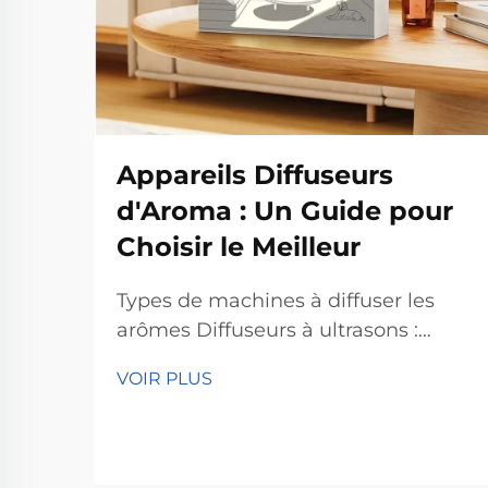
Appareils Diffuseurs
d'Aroma : Un Guide pour
Choisir le Meilleur
Types de machines à diffuser les
arômes Diffuseurs à ultrasons :
Humidité et parfum subtil pour les
VOIR PLUS
chambres Les diffuseurs à ultrasons
fonctionnent en créant de
minuscules vibrations qui
propagent les huiles essentielles