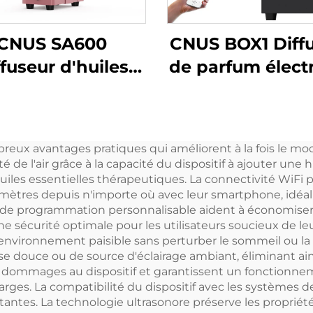
CNUS SA600
CNUS BOX1 Diff
ffuseur d'huiles
de parfum élect
ssentielles en
professionnel
luminium pour
commercial Diff
fum commercial,
d'huiles parfu
breux avantages pratiques qui améliorent à la fois le mode
reil électronique
pour tour d'ar
té de l'air grâce à la capacité du dispositif à ajouter u
 eau pour CVC et
uiles essentielles thérapeutiques. La connectivité Wi
ramètres depuis n'importe où avec leur smartphone, idé
hôtel
s de programmation personnalisable aident à économiser le
e sécurité optimale pour les utilisateurs soucieux de l
n environnement paisible sans perturber le sommeil ou la
e douce ou de source d'éclairage ambiant, éliminant ains
dommages au dispositif et garantissent un fonctionneme
arges. La compatibilité du dispositif avec les systèmes 
stantes. La technologie ultrasonore préserve les propriét