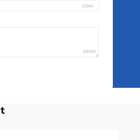
0/200
0/1000
t