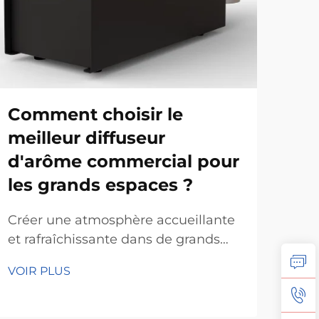
Comment choisir le
Co
meilleur diffuseur
d'
d'arôme commercial pour
amé
les grands espaces ?
cli
Créer une atmosphère accueillante
Les 
et rafraîchissante dans de grands
mom
espaces commerciaux tels que les
gar
VOIR PLUS
VOI
hôtels, les bureaux, les centres
dém
commerciaux et les établissements
Pou
de santé est devenue une
pass