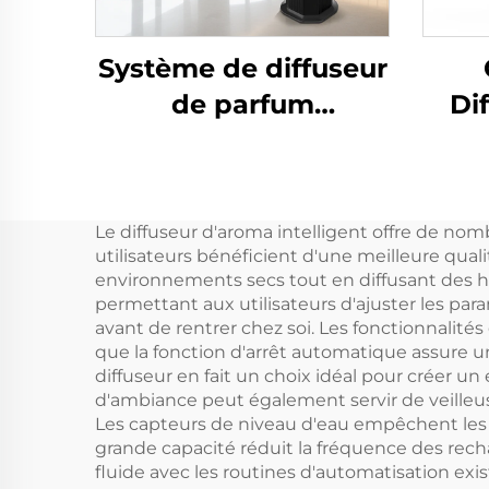
Système de diffuseur
de parfum
Di
désodorisant pour
e
salle de bain/bureau
a
d'hôtel/salle de bain
par
Le diffuseur d'aroma intelligent offre de nom
commerciale CNUS
appa
utilisateurs bénéficient d'une meilleure quali
S3000TF
sans
environnements secs tout en diffusant des h
permettant aux utilisateurs d'ajuster les pa
avant de rentrer chez soi. Les fonctionnalité
que la fonction d'arrêt automatique assure un
diffuseur en fait un choix idéal pour créer u
d'ambiance peut également servir de veilleus
Les capteurs de niveau d'eau empêchent les 
grande capacité réduit la fréquence des rech
fluide avec les routines d'automatisation exi