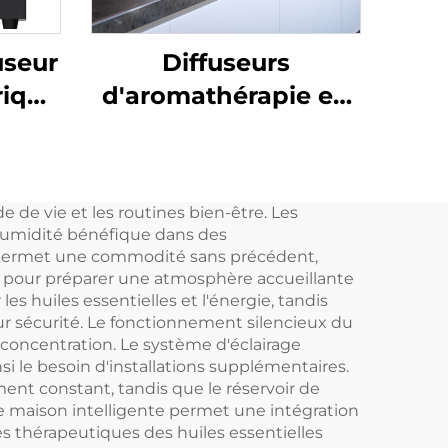
useur
Diffuseurs
rique
d'aromathérapie en
 et
aluminium CNUS X4
useur
Diffuseur d'arômes
mées
intelligent sans eau
 de vie et les routines bien-être. Les
ômes
Diffuseur d'huile
ne humidité bénéfique dans des
parfumée 360
Fi permet une commodité sans précédent,
al pour préparer une atmosphère accueillante
Atomiseur sans eau
s huiles essentielles et l'énergie, tandis
eur sécurité. Le fonctionnement silencieux du
 concentration. Le système d'éclairage
i le besoin d'installations supplémentaires.
nt constant, tandis que le réservoir de
de maison intelligente permet une intégration
és thérapeutiques des huiles essentielles