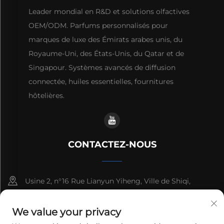
Leader mondial en R&D et solutions olfactives
OEM/ODM. Parfums personnalisés pour
marques de luxe des Émirats arabes unis, du
Royaume-Uni, des États-Unis, du Qatar et de
Singapour. Systèmes avancés de diffusion
connectée, huiles essentielles, fournitures
hôtelières.
CONTACTEZ-NOUS
Usine 2, n°16 Rue Lianyun Yiheng, Ville de Shiqi,
Guangzhou, Guangdong, Chine
We value your privacy
+86-13192436782