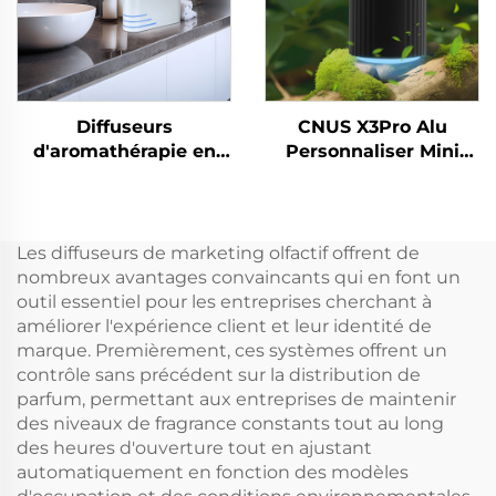
Diffuseurs
CNUS X3Pro Alu
d'aromathérapie en
Personnaliser Mini
aluminium CNUS X4
Portable 8 Parfums
Diffuseur d'arômes
Engrenage Corps En
intelligent sans eau
Aluminium 10ML Huile
Diffuseur d'huile
Parfumée Sans Eau
Les diffuseurs de marketing olfactif offrent de
parfumée 360
Diffuseur D'arômes De
nombreux avantages convaincants qui en font un
Atomiseur sans eau
Voiture
outil essentiel pour les entreprises cherchant à
améliorer l'expérience client et leur identité de
marque. Premièrement, ces systèmes offrent un
contrôle sans précédent sur la distribution de
parfum, permettant aux entreprises de maintenir
des niveaux de fragrance constants tout au long
des heures d'ouverture tout en ajustant
automatiquement en fonction des modèles