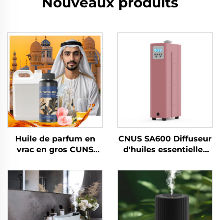
Nouveaux produits
Huile de parfum en
CNUS SA600 Diffuseur
vrac en gros CUNS
d'huiles essentielles
Parfum arabe Parfum
en aluminium pour
français Huile de
parfum commercial,
parfum longue durée
appareil électronique
Diffuseur Machine
sans eau pour CVC et
Huile
hôtel