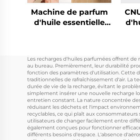
Machine de parfum
CNU
d'huile essentielle
d'h
pure de luxe CNUS
sans
S600 Diffuseur
d'arômes avec logo
Déso
Les recharges d'huiles parfumées offrent de 
personnalisé
au bureau. Premièrement, leur durabilité pr
Contrôle Wifi
fonction des paramètres d'utilisation. Cette
traditionnelles de rafraîchissement d'air. La 
Machine de
durée de vie de la recharge, évitant le prob
désodorisant
simplement insérer une nouvelle recharge lor
entretien constant. La nature concentrée des 
électrique
réduisant les déchets et l'impact environne
recyclables, ce qui plaît aux consommateurs
utilisateurs de changer facilement entre diff
également conçues pour fonctionner efficacem
différents besoins d'espace. L'absence d'aéros