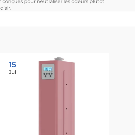
 conçues pour neutraliser les odeurs plutôt
'air.
15
1
Jul
Ju