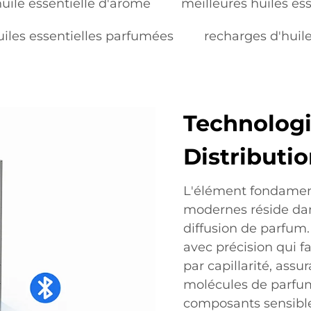
huile essentielle d'arôme
meilleures huiles es
uiles essentielles parfumées
recharges d'huil
Technolog
Distributi
L'élément fondamen
modernes réside dan
diffusion de parfum
avec précision qui f
par capillarité, ass
molécules de parfum 
composants sensible