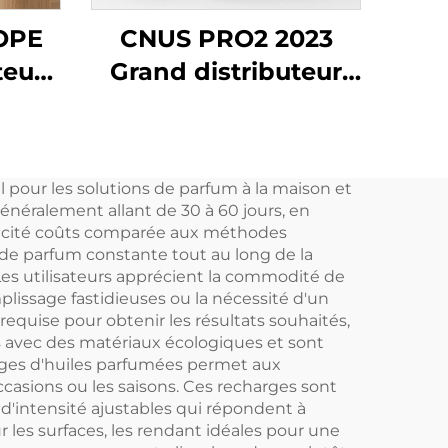
OPE
CNUS PRO2 2023
teur
Grand distributeur
 sans
de parfum en aérosol
r
à brancher pour
parfum commercial
 pour les solutions de parfum à la maison et
en
Machine de diffuseur
néralement allant de 30 à 60 jours, en
me de
de désodorisant
ficacité coûts comparée aux méthodes
é de parfum constante tout au long de la
ne de
d'huile CVC
Les utilisateurs apprécient la commodité de
électrique
lissage fastidieuses ou la nécessité d'un
equise pour obtenir les résultats souhaités,
 avec des matériaux écologiques et sont
rges d'huiles parfumées permet aux
ccasions ou les saisons. Ces recharges sont
d'intensité ajustables qui répondent à
r les surfaces, les rendant idéales pour une