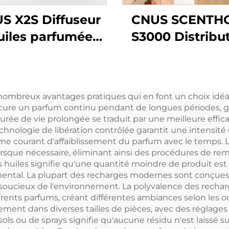
S X2S Diffuseur
CNUS SCENTH
uiles parfumées
S3000 Distribu
 eau 250 ml avec
d'air de parfum
batterie
eau Diffuseu
dorisant pour la
d'arôme
nombreux avantages pratiques qui en font un choix idéal
maison
automatique 
ocure un parfum continu pendant de longues périodes, gé
acrylique Systè
 durée de vie prolongée se traduit par une meilleure ef
technologie de libération contrôlée garantit une intensit
diffusion Machi
lème courant d'affaiblissement du parfum avec le temps. 
parfum
sque nécessaire, éliminant ainsi des procédures de remp
huiles signifie qu'une quantité moindre de produit est r
mental. La plupart des recharges modernes sont conçues
 soucieux de l'environnement. La polyvalence des recha
érents parfums, créant différentes ambiances selon les o
ent dans diverses tailles de pièces, avec des réglages 
ols ou de sprays signifie qu'aucune résidu n'est laissé su