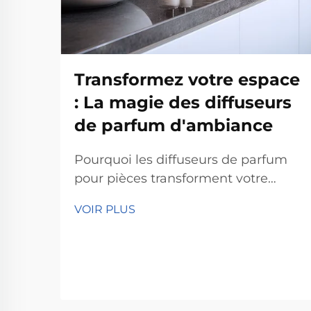
Transformez votre espace
: La magie des diffuseurs
de parfum d'ambiance
Pourquoi les diffuseurs de parfum
pour pièces transforment votre
espace Amélioration de l'humeur et
VOIR PLUS
réduction du stress Selon les
psychologues, les diffuseurs de
parfum pour pièces aident vraiment
à améliorer l'humeur et à réduire le
stress grâce à l'effet des odeurs sur
nous. Les personnes qui sentent la