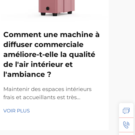
Comment une machine à
Qu
diffuser commerciale
né
améliore-t-elle la qualité
ma
de l'air intérieur et
co
l'ambiance ?
d'a
lo
Maintenir des espaces intérieurs
frais et accueillants est très
Les 
important pour la plupart des
mai
VOIR PLUS
entreprises aujourd'hui. Les
leur
VOI
diffuseurs professionnels
d'i
permettent d'atteindre cet objectif
dif