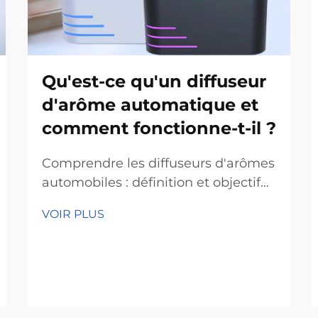
Qu'est-ce qu'un diffuseur
d'arôme automatique et
comment fonctionne-t-il ?
Comprendre les diffuseurs d'arômes
automobiles : définition et objectif
principaux Les diffuseurs d'arômes
VOIR PLUS
automobiles répandent des huiles
essentielles dans l'air, délivrant ainsi
les effets thérapeutiques associés à
l'aromathérapie. En résumé, ils
aident les gens à...