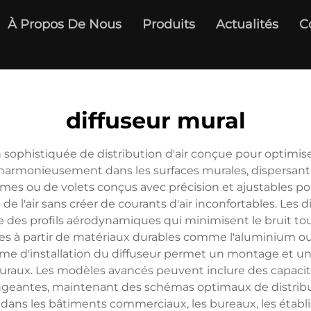
À Propos De Nous
Produits
Actualités
C
diffuseur mural
ophistiquée de distribution d'air conçue pour optimiser la
harmonieusement dans les surfaces murales, dispersant e
ames ou de volets conçus avec précision et ajustables pour
e de l'air sans créer de courants d'air inconfortables. L
 des profils aérodynamiques qui minimisent le bruit tou
ées à partir de matériaux durables comme l'aluminium ou 
stème d'installation du diffuseur permet un montage et un
ecturaux. Les modèles avancés peuvent inclure des capa
eantes, maintenant des schémas optimaux de distributio
s dans les bâtiments commerciaux, les bureaux, les étab