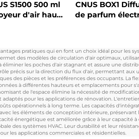
S S1500 500 ml
CNUS BOX1 Diff
oyeur d'air haute
de parfum élect
ssion pour hôtel
professionnel
rfum Nettoyant
commercial Diff
pour huiles
d'huiles parfu
antages pratiques qui en font un choix idéal pour les sy
ntielles Parfums
pour tour d'ar
rmet des modèles de circulation d'air optimaux, utilisa
raîchisseur d'air
 à éliminer les poches d'air stagnant et assure une dist
rôle précis sur la direction du flux d'air, permettant aux
hine de parfum
fiques des pièces et les préférences des occupants. La fle
d'air
itionnées à différentes hauteurs et emplacements pour s'
onomisant de l'espace élimine la nécessité de modificat
 adaptés pour les applications de rénovation. L'entretien
oûts opérationnels à long terme. Les capacités d'intégra
 les éléments de conception intérieure, préservant l'at
icacité énergétique est améliorée grâce à leur capacité à 
obale des systèmes HVAC. Leur durabilité et leur résista
our les applications commerciales et résidentielles.