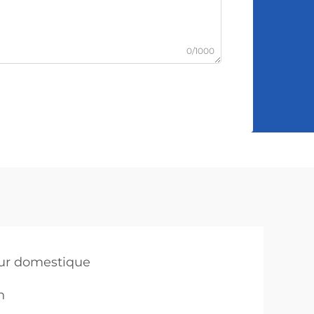
0/1000
seur domestique
n