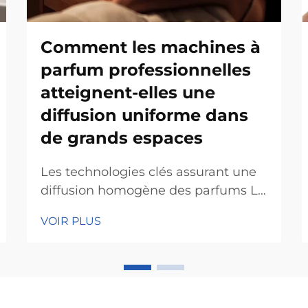
Comment les machines à
parfum professionnelles
atteignent-elles une
diffusion uniforme dans
de grands espaces
Les technologies clés assurant une
diffusion homogène des parfums La
technologie des nébuliseurs pour la
VOIR PLUS
dispersion des micro-particules La
technologie des nébuliseurs fait
toute la différence lorsqu'il s'agit de
transformer des machines à odeurs
basiques en instruments précis pour