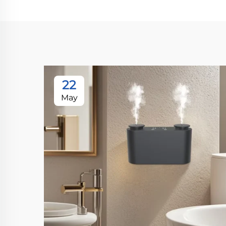
22
May