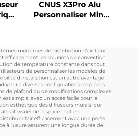
useur
CNUS X3Pro Alu
rique
Personnaliser Mini
 et
Portable 8 Parfums
useur
Engrenage Corps En
mées
Aluminium 10ML
stèmes modernes de distribution d'air. Leur
ômes
Huile Parfumée Sans
nt efficacement les courants de convection
Eau Diffuseur
ribution de température constante dans tout
 utilisateurs de personnaliser les modèles de
D'arômes De Voiture
xibilité d'installation est un autre avantage
adapter à diverses configurations de pièces
ions de plafond ou de modifications complexes
 est simple, avec un accès facile pour le
tion esthétique des diffuseurs murals leur
trait visuel de l'espace tout en
distribuer l'air efficacement avec une perte
nce à l'usure assurent une longue durée de