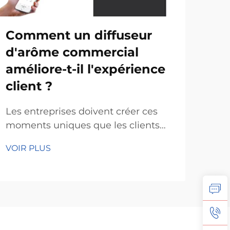
Comment un diffuseur
Co
d'arôme commercial
me
améliore-t-il l'expérience
ma
client ?
tai
Les entreprises doivent créer ces
Le 
moments uniques que les clients
mais
gardent en mémoire pour se
l'on
VOIR PLUS
VOI
démarquer dans un marché saturé.
en r
Pourtant, beaucoup d'entreprises
notr
passent à côté d'une solution très
diff
efficace : les diffuseurs d'arômes
merv
commerciaux. Lorsque les espaces
amb
...
jour