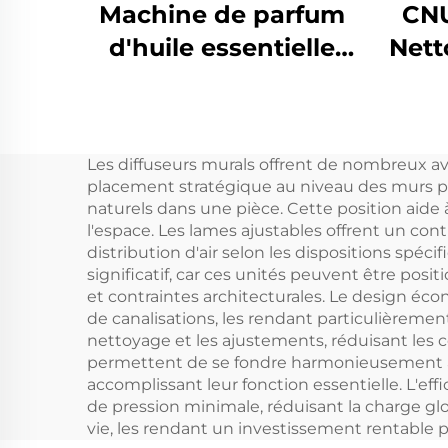
Machine de parfum
CNU
d'huile essentielle
Nett
pure de luxe CNUS
pre
S600 Diffuseur
Pa
d'arômes avec logo
Les diffuseurs murals offrent de nombreux av
personnalisé
esse
placement stratégique au niveau des murs pe
Contrôle Wifi
Raf
naturels dans une pièce. Cette position aide
l'espace. Les lames ajustables offrent un cont
Machine de
Mac
distribution d'air selon les dispositions spéci
désodorisant
significatif, car ces unités peuvent être pos
et contraintes architecturales. Le design éc
électrique
de canalisations, les rendant particulièrement
nettoyage et les ajustements, réduisant les c
permettent de se fondre harmonieusement avec
accomplissant leur fonction essentielle. L'eff
de pression minimale, réduisant la charge gl
vie, les rendant un investissement rentable p