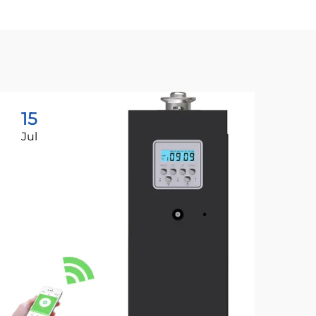
15
1
Jul
Ju