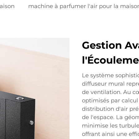
aison
machine à parfumer l'air pour la maiso
Gestion A
l'Écouleme
Le système sophisti
diffuseur mural rep
de ventilation. Au c
optimisés par calcu
distribution d'air p
de l'espace. La géo
minimise les turbul
offrant ainsi une eff