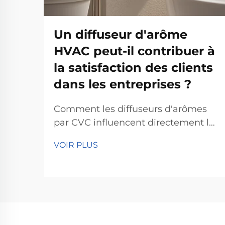
Un diffuseur d'arôme
HVAC peut-il contribuer à
la satisfaction des clients
dans les entreprises ?
Comment les diffuseurs d'arômes
par CVC influencent directement la
satisfaction client - La science des
VOIR PLUS
parfums et la réponse émotionnelle
: Comprendre comment les odeurs
agissent réellement sur notre
cerveau fait toute la différence
lorsqu'il s'agit de maintenir la
satisfaction des clients dans les