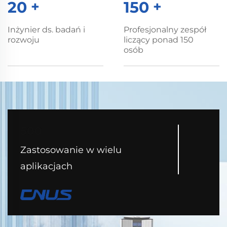
20
+
150
+
Inżynier ds. badań i
Profesjonalny zespół
rozwoju
liczący ponad 150
osób
500
Zastosowanie w wielu
aplikacjach