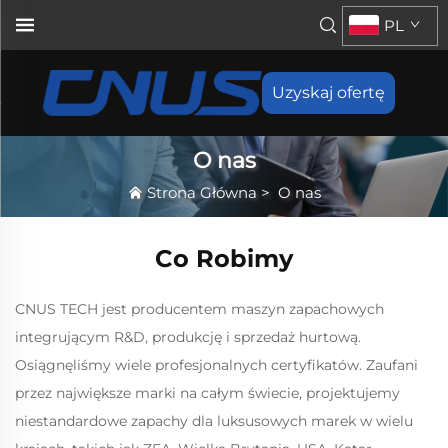
PL
Uzyskaj ofertę
O nas
Strona Główna
>
O nas
Co Robimy
CNUS TECH jest producentem maszyn zapachowych
integrującym R&D, produkcję i sprzedaż hurtową.
Osiągnęliśmy wiele profesjonalnych certyfikatów. Zaufani
przez największe marki na całym świecie, projektujemy
niestandardowe zapachy dla luksusowych marek w wielu