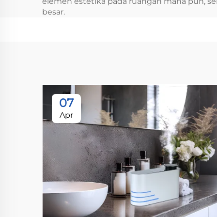
elemen estetika pada ruangan mana pun, se
besar.
07
Apr