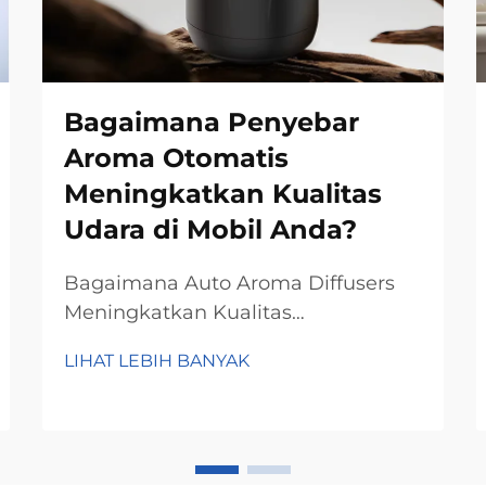
Bagaimana Penyebar
Aroma Otomatis
Meningkatkan Kualitas
Udara di Mobil Anda?
Bagaimana Auto Aroma Diffusers
Meningkatkan Kualitas
UdaraMenetralisir Bau Tidak
LIHAT LEBIH BANYAK
SedapCukup tambahkan minyak
esensial ke dalam botol kaca, lalu
auto air freshener ini akan
memancarkan aroma untuk