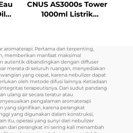
 Eau
CNUS AS3000s Tower
il
1000ml Listrik
Aroma
minyak esensial
ial
Aroma Diffuser
ak
Aerosol Freshener
aromaterapi. Pertama dan terpenting,
tuk
Mesin Bau untuk
nuh, memberikan manfaat maksimal
er
Kamar Besar
n autentik dibandingkan dengan diffuser
sebar merata di seluruh ruangan, menyediakan
Komersial
wangian yang cepat, karena nebulizer dapat
ukan oleh metode difusi lainnya. Ketiadaan
integritas terapeutisnya. Dari sudut pandang
ulang air secara teratur atau
enyesuaikan pengalaman aromaterapi
n yang signifikan, karena perangkat
inggi yang digunakan dalam konstruksi,
 itu, operasi yang sunyi dari nebulizer
n dari perangkat ini sering kali menambah