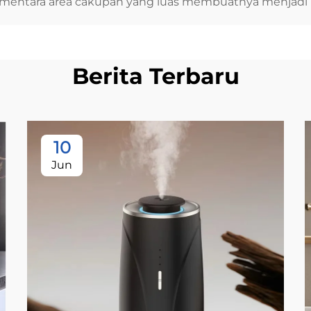
mentara area cakupan yang luas membuatnya menjadi p
Berita Terbaru
10
Jun