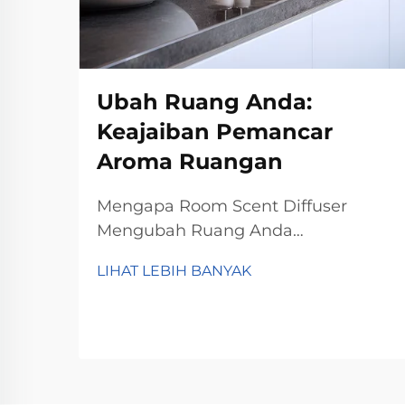
Ubah Ruang Anda:
Keajaiban Pemancar
Aroma Ruangan
Mengapa Room Scent Diffuser
Mengubah Ruang Anda
Meningkatkan Suasana Hati dan
LIHAT LEBIH BANYAK
Mengurangi Stres Diffuser aroma
untuk ruangan benar-benar
membantu meningkatkan suasana
hati dan mengurangi stres menurut
temuan psikolog tentang
bagaimana aroma mempengaruhi