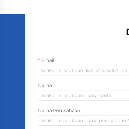
kita. Orang-orang yang mencium
bau la...
Email
Nama
Nama Perusahaan