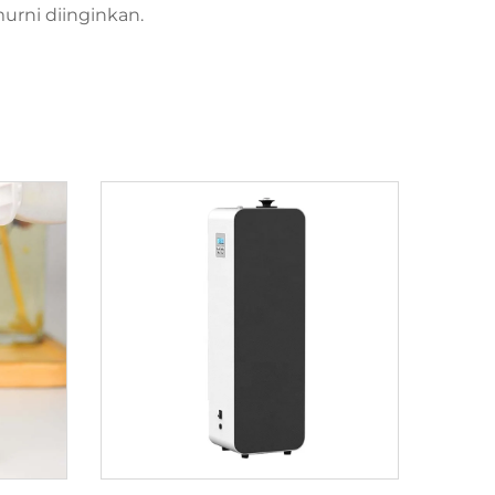
urni diinginkan.
u