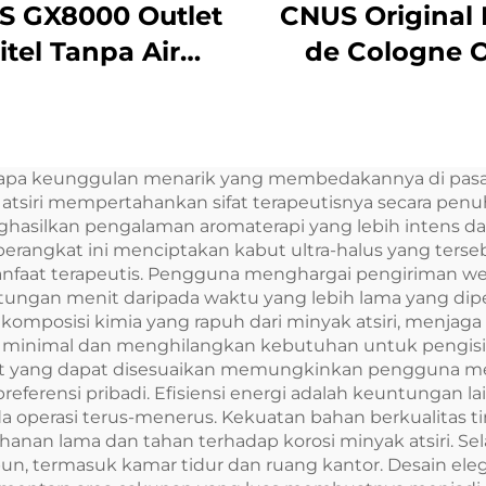
S GX8000 Outlet
CNUS Original
itel Tanpa Air
de Cologne O
Ruang Besar
Turkey Aroma 
fesional Aroma
Minyak Esens
fuser Sistem Bau
Aroma Miny
apa keunggulan menarik yang membedakannya di pasar 
D Touch Screen
Tangerine Un
 atsiri mempertahankan sifat terapeutisnya secara pe
Display Kiosk
Mesin Deffus
ghasilkan pengalaman aromaterapi yang lebih intens da
i perangkat ini menciptakan kabut ultra-halus yang ter
anfaat terapeutis. Pengguna menghargai pengiriman we
gan menit daripada waktu yang lebih lama yang diperl
mposisi kimia yang rapuh dari minyak atsiri, menjaga 
 minimal dan menghilangkan kebutuhan untuk pengisian 
put yang dapat disesuaikan memungkinkan pengguna m
ferensi pribadi. Efisiensi energi adalah keuntungan lai
da operasi terus-menerus. Kekuatan bahan berkualitas t
n lama dan tahan terhadap korosi minyak atsiri. Selain
 termasuk kamar tidur dan ruang kantor. Desain elega