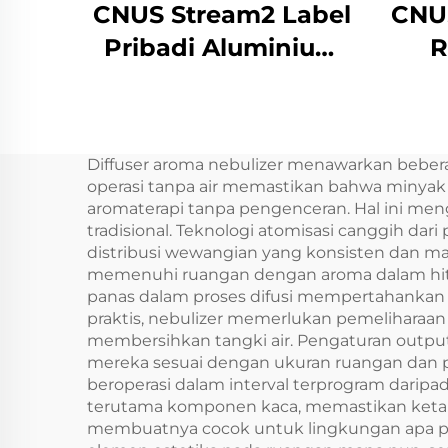
CNUS Stream2 Label
CNU
Pribadi Aluminium
R
Alloy Plug In 150ml
Flora Aroma Oil Cold
Pro
Mist Wireless Smart
Dif
Diffuser aroma nebulizer menawarkan beber
WIFI Control Aroma
LC
operasi tanpa air memastikan bahwa minyak
Diffuser
aromaterapi tanpa pengenceran. Hal ini men
tradisional. Teknologi atomisasi canggih dar
distribusi wewangian yang konsisten dan m
memenuhi ruangan dengan aroma dalam hitun
panas dalam proses difusi mempertahankan ko
praktis, nebulizer memerlukan pemeliharaan
membersihkan tangki air. Pengaturan out
mereka sesuai dengan ukuran ruangan dan pre
beroperasi dalam interval terprogram daripa
terutama komponen kaca, memastikan ketahana
membuatnya cocok untuk lingkungan apa pun,