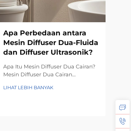
Apa Perbedaan antara
Ba
Mesin Diffuser Dua-Fluida
di
dan Diffuser Ultrasonik?
me
ud
Apa Itu Mesin Diffuser Dua Cairan?
nu
Mesin Diffuser Dua Cairan
merupakan langkah maju besar
Men
LIHAT LEBIH BANYAK
dalam dunia teknologi difusi aroma,
tet
karena menggunakan udara
pen
bertekanan tinggi dan cairan wangi
LIH
saat
untuk menghasilkan kabut halus
mem
yang menyebarkan aroma di
ber
seluruh ruangan...