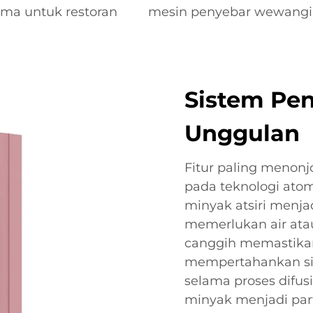
ma untuk restoran
mesin penyebar wewang
Sistem Pe
Unggulan
Fitur paling menonjo
pada teknologi ato
minyak atsiri menja
memerlukan air atau
canggih memastikan
mempertahankan sif
selama proses difus
minyak menjadi par