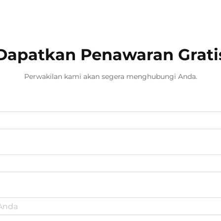
menghilangkan bau tidak sedap.
Berbeda dengan pembersih udara
konvensional, alat ini menggunakan
ess...
Dapatkan Penawaran Grati
Perwakilan kami akan segera menghubungi Anda.