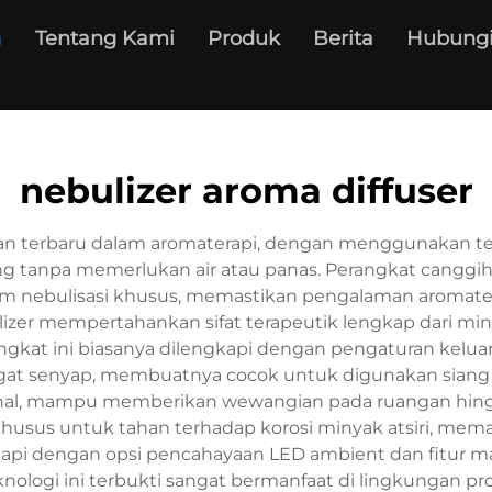
a
Tentang Kami
Produk
Berita
Hubungi
nebulizer aroma diffuser
tan terbaru dalam aromaterapi, dengan menggunakan 
ing tanpa memerlukan air atau panas. Perangkat canggi
stem nebulisasi khusus, memastikan pengalaman aromate
bulizer mempertahankan sifat terapeutik lengkap dari m
ngkat ini biasanya dilengkapi dengan pengaturan kelua
gat senyap, membuatnya cocok untuk digunakan siang
onal, mampu memberikan wewangian pada ruangan hingga 
husus untuk tahan terhadap korosi minyak atsiri, mem
kapi dengan opsi pencahayaan LED ambient dan fitur
ogi ini terbukti sangat bermanfaat di lingkungan profesi