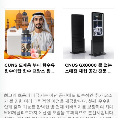
무소 HVAC 공기 신선기
자 지정 로고 향기 확산기
향기 유분기 기계 시스템
와이파이 제어 전기 공기
신선기 기계
CUNS 도매용 부피 향수유
CNUS GX8000 물 없는
향수아랍 향수 프랑스 향수
소매점 대형 공간 전문 향
유 장수유 유통기
수 유출기 향기 시스템
LCD 터치 스크린 디스플레
이 키오스크
최고의 초음파 디퓨저는 어떤 공간에도 필수적인 추가 요소
가 될 만한 여러 매력적인 이점을 제공합니다. 첫째, 우수한
안개 출력 기능은 완벽한 방 전체 커버리지를 보장하여 최대
500제곱피트까지 에센셜 오일을 효과적으로 분산시킵니다.