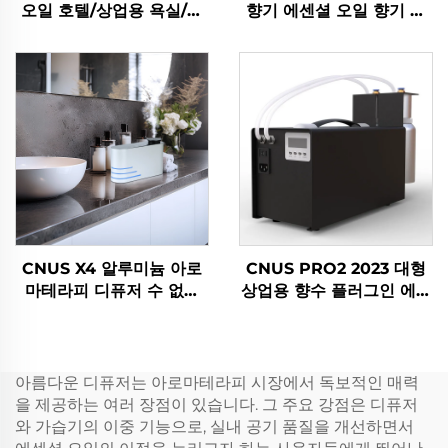
오일 호텔/상업용 욕실/사
향기 에센셜 오일 향기 상
무소 HVAC 공기 신선기
업 향기 기계 전자 향기 무
향기 유분기 기계 시스템
물 hvac 디프우저 호텔
CNUS X4 알루미늄 아로
CNUS PRO2 2023 대형
마테라피 디퓨저 수 없는
상업용 향수 플러그인 에어
스마트 아로마 디퓨저 360
로솔 향수 분배기 전기
향기유 디퓨저 수 없는 원
HVAC 오일 공기 신선기
자화기
디퓨저 기계
아름다운 디퓨저는 아로마테라피 시장에서 독보적인 매력
을 제공하는 여러 장점이 있습니다. 그 주요 강점은 디퓨저
와 가습기의 이중 기능으로, 실내 공기 품질을 개선하면서