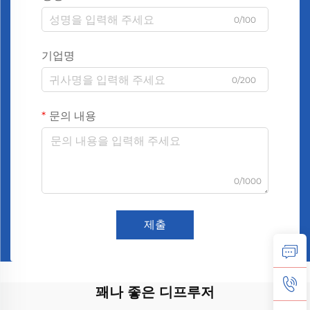
0/100
기업명
0/200
문의 내용
0/1000
제출
꽤나 좋은 디프루저