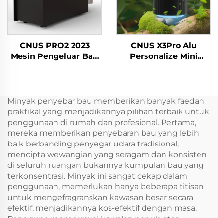
CNUS PRO2 2023
CNUS X3Pro Alu
Mesin Pengeluar Bau
Personalize Mini
Komersial Besar Plug-
Portable 8 Scent Gear
in Aerosol Perfum
Aluminium Body 10ML
Dispenser Air Air
Airless Fragrance Oil
Freshener Diffuser
Car Aroma Diffuser
Minyak penyebar bau memberikan banyak faedah
Mesin
praktikal yang menjadikannya pilihan terbaik untuk
penggunaan di rumah dan profesional. Pertama,
mereka memberikan penyebaran bau yang lebih
baik berbanding penyegar udara tradisional,
mencipta wewangian yang seragam dan konsisten
di seluruh ruangan bukannya kumpulan bau yang
terkonsentrasi. Minyak ini sangat cekap dalam
penggunaan, memerlukan hanya beberapa titisan
untuk mengefragranskan kawasan besar secara
efektif, menjadikannya kos-efektif dengan masa.