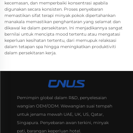
kecemasan, dan memperbaiki konsentrasi apabila
digunakan secara konsisten. Proses penyebaran
memastikan sifat terapi minyak pokok dipertahankan
manakala memastikan penghantaran yang selamat dan
dikawal ke dalam persekitaran. Ini menjadikannya sangat
bernilai untuk mencipta mood tertentu atau mengatasi
keperluan kesihatan tertentu, dari memupuk relaksasi
dalam tetapan spa hingga meningkatkan produktiviti
dalam persekitaran kerja.
Pemimpin global dalam R&D, penyelesaian
wangian OEM/ODM. Wewangian suai tempah
untuk jenama mewah UAE, UK, US, Qatar,
Singapura. Penyebaran awan terkini, minyak
pati, barangan keperluan hotel.