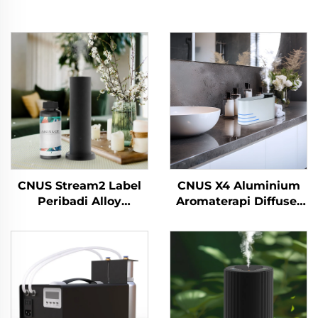
CNUS Stream2 Label
CNUS X4 Aluminium
Peribadi Alloy
Aromaterapi Diffuser
Aluminium Plug
Airless Smart Aroma
Dalam 150ml Flora
Diffuser 360 minyak
minyak wangi Cold
wangi Diffuser Airless
Mist Wireless WIFI
Atomizer
Smart Control Aroma
Diffuser