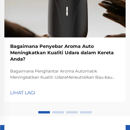
Bagaimana Penyebar Aroma Auto
Meningkatkan Kualiti Udara dalam Kereta
Anda?
Bagaimana Penghantar Aroma Automatik
Meningkatkan Kualiti UdaraMeneutralkan Bau-bau
Tidak MenyenangkanCukup tambahkan minyak pati
ke dalam botol kaca, pengharum udara automatik ini
LIHAT LAGI
akan mengeluarkan wangian untuk menghilangkan
bau tidak enak. Berbeza dengan pengharum udara
konvensional, ia menggunakan ess...