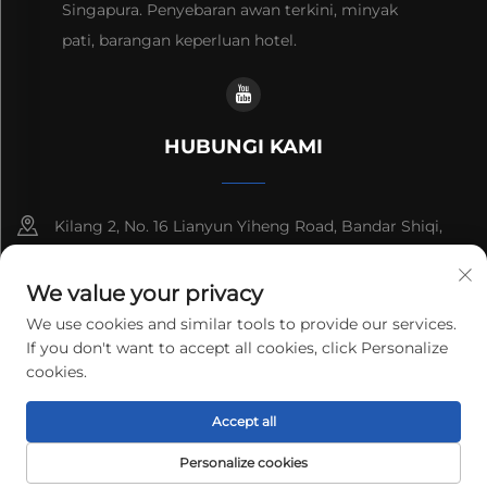
Singapura. Penyebaran awan terkini, minyak
pati, barangan keperluan hotel.
HUBUNGI KAMI
Kilang 2, No. 16 Lianyun Yiheng Road, Bandar Shiqi,
Guangzhou, Guangdong, China
We value your privacy
+86-13192436782
We use cookies and similar tools to provide our services.
If you don't want to accept all cookies, click Personalize
[email protected]
cookies.
Hak Cipta © 2025 cnus tech (guangdong) co.,ltd. Semua hak
Accept all
tertahan.
Dasar Privasi
Personalize cookies
HALAMAN