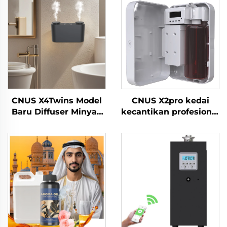
CNUS X4Twins Model
CNUS X2pro kedai
Baru Diffuser Minyak
kecantikan profesional
pati Grosir Penyedap
komersial Aroma
udara Untuk pejabat
Diffuser wangi minyak
kedai
pati hotel Mesin wangi