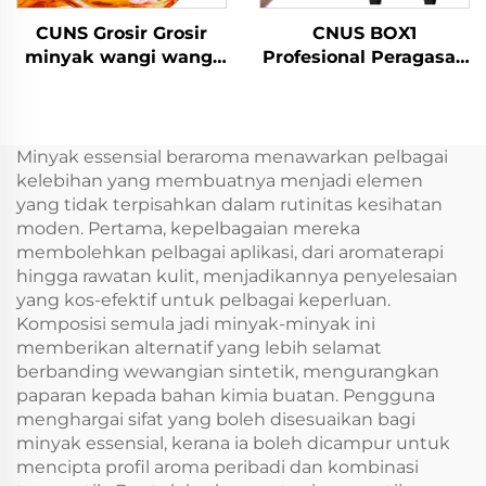
CUNS Grosir Grosir
CNUS BOX1
minyak wangi wangi
Profesional Peragasan
wangi Arab wangi
Peragasan Perak
Perancis minyak
Peragasan Minyak
wangi minyak mesin
Perasa Perasa Menara
pengembang lama
Diffusers
Minyak essensial beraroma menawarkan pelbagai
kelebihan yang membuatnya menjadi elemen
yang tidak terpisahkan dalam rutinitas kesihatan
moden. Pertama, kepelbagaian mereka
membolehkan pelbagai aplikasi, dari aromaterapi
hingga rawatan kulit, menjadikannya penyelesaian
yang kos-efektif untuk pelbagai keperluan.
Komposisi semula jadi minyak-minyak ini
memberikan alternatif yang lebih selamat
berbanding wewangian sintetik, mengurangkan
paparan kepada bahan kimia buatan. Pengguna
menghargai sifat yang boleh disesuaikan bagi
minyak essensial, kerana ia boleh dicampur untuk
mencipta profil aroma peribadi dan kombinasi