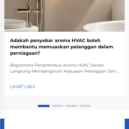
Adakah penyebar aroma HVAC boleh
membantu memuaskan pelanggan dalam
perniagaan?
Bagaimana Penghembus Aroma HVAC Secara
Langsung Mempengaruhi Kepuasan Pelanggan Sains
Bau dan Respons Emosi Memahami bagaimana bau
sebenarnya mempengaruhi otak manusia adalah
LIHAT LAGI
kunci dalam memastikan kepuasan pelanggan di
premis perniagaan seperti kedai dan restoran. Bau
mempunyai hubungan yang rapat dengan emosi dan
memori, dan penggunaan bau yang betul boleh
mencipta persepsi positif terhadap jenama,
meningkatkan tahap keselesaan pelanggan, serta
memperkukuh pengalaman keseluruhan semasa