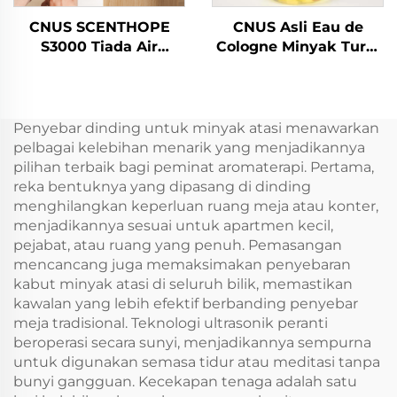
CNUS SCENTHOPE
CNUS Asli Eau de
S3000 Tiada Air
Cologne Minyak Turki
Perfume Air Dispenser
Aroma Aroma Minyak
Akrilik Automatik
Esensial Bau Minyak
Aroma Diffuser
Tangerine Untuk
Diffusion System
Mesin Bau
Penyebar dinding untuk minyak atasi menawarkan
Perfume Machine
Pengembang
pelbagai kelebihan menarik yang menjadikannya
pilihan terbaik bagi peminat aromaterapi. Pertama,
reka bentuknya yang dipasang di dinding
menghilangkan keperluan ruang meja atau konter,
menjadikannya sesuai untuk apartmen kecil,
pejabat, atau ruang yang penuh. Pemasangan
mencancang juga memaksimakan penyebaran
kabut minyak atasi di seluruh bilik, memastikan
kawalan yang lebih efektif berbanding penyebar
meja tradisional. Teknologi ultrasonik peranti
beroperasi secara sunyi, menjadikannya sempurna
untuk digunakan semasa tidur atau meditasi tanpa
bunyi gangguan. Kecekapan tenaga adalah satu