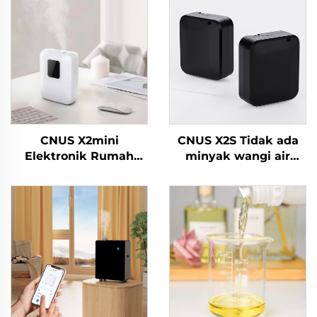
CNUS X2mini
CNUS X2S Tidak ada
Elektronik Rumah
minyak wangi air
Airless Aroma Diffuser
250ml bateri Mesin
Mesin udara wangian
Pengembang Bau Bau
Minyak pintar Aroma
Rumah Penghibur
Diffuser Mesin
Udara Pengembang
Aroma