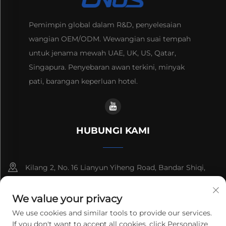
Pemimpin global dalam R&D, penyelesaian
wangian OEM/ODM. Wewangian suai tempah
untuk jenama mewah UAE, UK, US, Qatar,
Singapura. Penyebaran awan terkini, minyak
pati, barangan keperluan hotel.
HUBUNGI KAMI
Kilang 2, No. 16 Lianyun Yiheng Road, Bandar Shiqi,
Guangzhou, Guangdong, China
We value your privacy
+86-13192436782
We use cookies and similar tools to provide our services.
If you don't want to accept all cookies, click Personalize
[email protected]