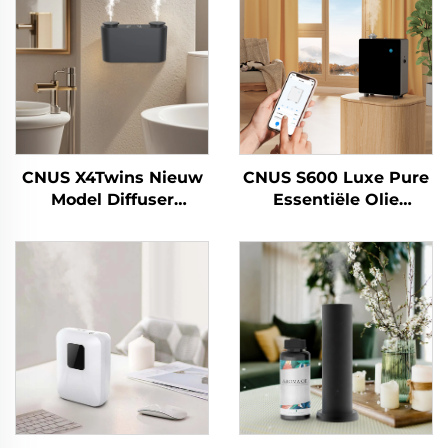
CNUS X4Twins Nieuw
CNUS S600 Luxe Pure
Model Diffuser
Essentiële Olie
Essentiële Olie
Geurmachine
Groothandel
Aangepast Logo
Luchtverfrisser Voor
Aroma Diffuser Wifi
Winkel Kantoor
Control Elektrische
Luchtverfrisser
Machine