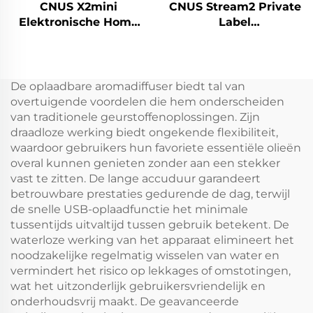
CNUS X2mini
CNUS Stream2 Private
Elektronische Home
Label
Waterless
Aluminiumlegering
Geurverspreider
Plug In 150ML Flora
Machine Lucht
Geurolie Koude Mist
Geurolie Slimme
Draadloze Smart WIFI
De oplaadbare aromadiffuser biedt tal van
Aroma Verspreider
Control Aroma
overtuigende voordelen die hem onderscheiden
Machine
Diffuser
van traditionele geurstoffenoplossingen. Zijn
draadloze werking biedt ongekende flexibiliteit,
waardoor gebruikers hun favoriete essentiële olieën
overal kunnen genieten zonder aan een stekker
vast te zitten. De lange accuduur garandeert
betrouwbare prestaties gedurende de dag, terwijl
de snelle USB-oplaadfunctie het minimale
tussentijds uitvaltijd tussen gebruik betekent. De
waterloze werking van het apparaat elimineert het
noodzakelijke regelmatig wisselen van water en
vermindert het risico op lekkages of omstotingen,
wat het uitzonderlijk gebruikersvriendelijk en
onderhoudsvrij maakt. De geavanceerde