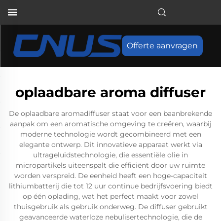
Offerte aanvragen
oplaadbare aroma diffuser
De oplaadbare aromadiffuser staat voor een baanbrekende
aanpak om een aromatische omgeving te creëren, waarbij
moderne technologie wordt gecombineerd met een
elegante ontwerp. Dit innovatieve apparaat werkt via
ultrageluidstechnologie, die essentiële olie in
micropartikels uiteenspalt die efficiënt door uw ruimte
worden verspreid. De eenheid heeft een hoge-capaciteit
lithiumbatterij die tot 12 uur continue bedrijfsvoering biedt
op één oplading, wat het perfect maakt voor zowel
thuisgebruik als gebruik onderweg. De diffuser gebruikt
geavanceerde waterloze nebulisertechnologie, die de