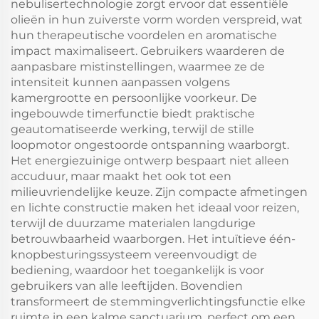
nebulisertechnologie zorgt ervoor dat essentiële
olieën in hun zuiverste vorm worden verspreid, wat
hun therapeutische voordelen en aromatische
impact maximaliseert. Gebruikers waarderen de
aanpasbare mistinstellingen, waarmee ze de
intensiteit kunnen aanpassen volgens
kamergrootte en persoonlijke voorkeur. De
ingebouwde timerfunctie biedt praktische
geautomatiseerde werking, terwijl de stille
loopmotor ongestoorde ontspanning waarborgt.
Het energiezuinige ontwerp bespaart niet alleen
accuduur, maar maakt het ook tot een
milieuvriendelijke keuze. Zijn compacte afmetingen
en lichte constructie maken het ideaal voor reizen,
terwijl de duurzame materialen langdurige
betrouwbaarheid waarborgen. Het intuïtieve één-
knopbesturingssysteem vereenvoudigt de
bediening, waardoor het toegankelijk is voor
gebruikers van alle leeftijden. Bovendien
transformeert de stemmingverlichtingsfunctie elke
ruimte in een kalme sanctuarium, perfect om een