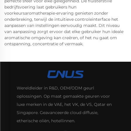
perfecte sfeer voor elke gelegenheid. De fluisterstille
bedrijfsvoering laat gebruikers hun
voorkeursaromatherapie-ervaring genieten zonder
onderbreking, terwijl de intuïtieve controleinterface het
aanpassen van instellingen eenvoudig maakt. Dit niveau
van aanpassing zorgt ervoor dat elke gebruiker hun ideale
aromatische omgeving kan creëren, of het nu gaat om
ontspanning, concentratie of vermaak.
Wereldleider in R&D, OEM/ODM geurl
oplossingen. Op maat gemaakte geuren voor
luxe merken in de VAE, het VK, de VS, Qatar en
Singapore. Geavanceerde cloud diffusie,
etherische oliën, hotellinnen.