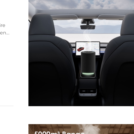
ire
 en
 olie
 te