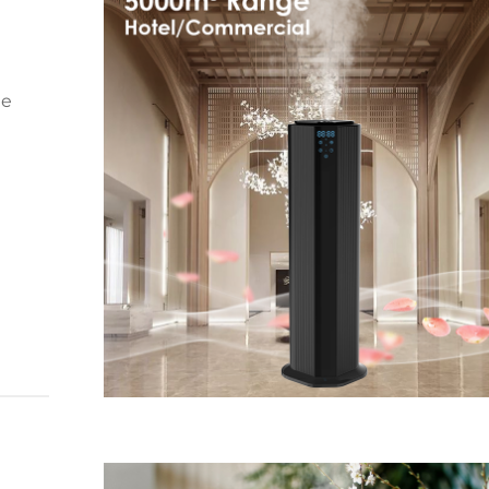
te
esse
r,
...