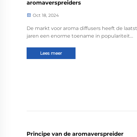
aromaverspreiders
Oct 18, 2024
De markt voor aroma diffusers heeft de laats
jaren een enorme toename in populariteit
gekend, gedreven door een groeiende inter
in wellness, zelfzorg en het creëren van
Lees meer
aangename thuisomgevingen. Aroma diffuse
ook wel bekend als geurverspreider of parfum 
Principe van de aromaverspreider