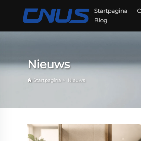
Startpagina
O
Blog
Nieuws
Startpagina
>
Nieuws