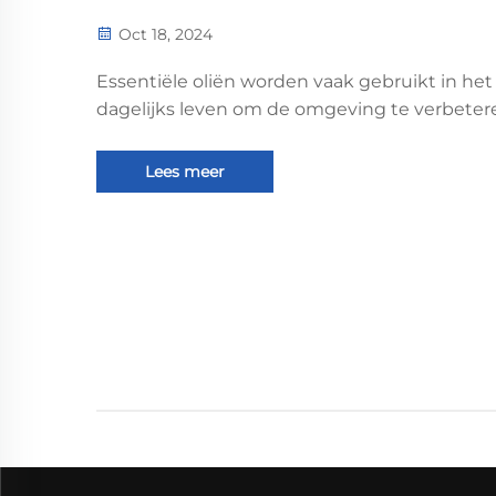
Oct 18, 2024
Essentiële oliën worden vaak gebruikt in het
dagelijks leven om de omgeving te verbeter
voor medische behandelingen, zoals sterilisat
desinfectie, reukverwijdering, enz. Een typis
Lees meer
manier om essentiële oliën te gebruiken is d
in geurdiffuser te stoppen. Met een...