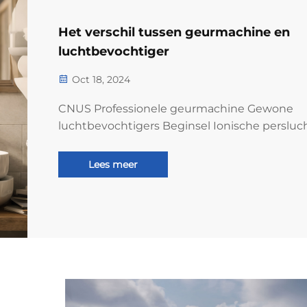
Het verschil tussen geurmachine en
luchtbevochtiger
Oct 18, 2024
CNUS Professionele geurmachine Gewone
luchtbevochtigers Beginsel Ionische persluc
wordt gebruikt om met hoge snelheid te
stromen om essentiële oliën in deeltjes te
Lees meer
veranderen Pure essentiële olie, geen water 
hoge frequentie oscillatie van elektronen
breekt...