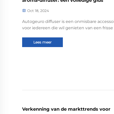
aroma-diffuser: een volledige gids
Oct 18, 2024
Autogeuro diffuser is een onmisbare accesso
voor iedereen die wil genieten van een frisse
aangename geur tijdens het rijden. De aroma
diffuser voor de auto is ontworpen om een
Lees meer
rustgevende en verfrissende sfeer in de auto
creëren, waardoor je reis aangenamer wordt.
Verkenning van de markttrends voor