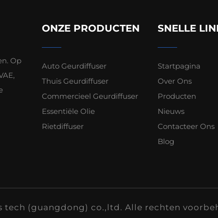
ONZE PRODUCTEN
SNELLE LIN
en. Op
Auto Geurdiffuser
Startpagina
VAE,
Thuis Geurdiffuser
Over Ons
e
Commercieel Geurdiffuser
Producten
Essentiële Olie
Nieuws
Rietdiffuser
Contacteer Ons
Blog
 tech (guangdong) co.,ltd. Alle rechten voorb