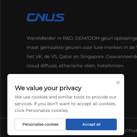
Wereldleider in R&D, OEM/ODM geurl oplossing
maat gemaakte geuren voor luxe merken in de 
het VK, de VS, Qatar en Singapore. Geavanceerd
cloud diffusie, etherische oliën, hotellinnen.
We value your privacy
We use cookies and similar tools to provide our
services. If you don't want to accept all cookies,
click Personalize cookies.
Personalize cookies
Accept all
Copyright © 2025 cnus