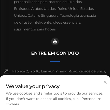
personalizadas para marcas de luxo dos
Emirados Árabes Unidos, Reino Unido, Estados
Unidos, Catar e Singapura. Tecnologia avançada
de difusão inteligente, óleos essenciais,
suprimentos para hotéis.
ENTRE EM CONTATO
Fábrica 2, n.o 16, Lianyun Yiheng Road, cidade de Shiqi,
Guangzhou, Guangdong, China
We value your privacy
+86-13192436782
We use cookies and similar tools to provide our services.
If you don't want to accept all cookies, click Personalize
[email protected]
cookies.