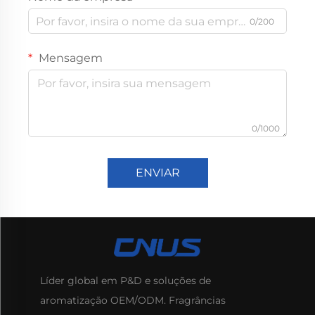
0/200
Mensagem
0/1000
ENVIAR
Líder global em P&D e soluções de
aromatização OEM/ODM. Fragrâncias