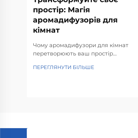
простір: Магія
аромадифузорів для
кімнат
Чому аромадифузори для кімнат
перетворюють ваш простір
Піднімають настрій і зменшують
ПЕРЕГЛЯНУТИ БІЛЬШЕ
стрес Аромадифузори для кімнат
справді допомагають підняти
настрій і зменшити стрес, згідно з
дослідженнями психологів про те,
як запахи впливають на нас.
Люди, які вдихають аромат
лаванди...