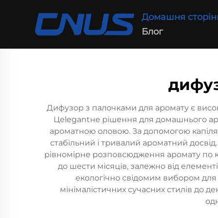
Домашня сторін
Блог
дифуз
Дифузор з палочками для аромату є висо
Цеlegantне рішення для домашнього аро
ароматною оловою. За допомогою капіляр
стабільний і тривалий ароматний досвід.
рівномірне розповсюдження аромату по кі
до шести місяців, залежно від елемент
екологічно свідомим вибором для 
мінімалістичних сучасних стилів до д
од