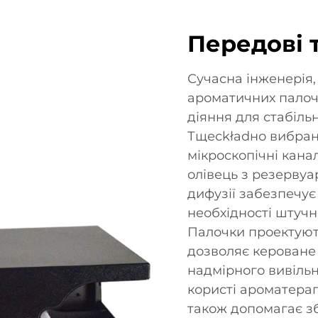
Передові т
Сучасна інженерія,
ароматичних палоч
діяння для стабіл
Тщесkładно вибран
мікроскопічні кана
олівець з резервуа
дифузії забезпечу
необхідності штучн
Палочки проектуют
дозволяє кероване
надмірного вивільн
користі ароматерап
також допомагає збе