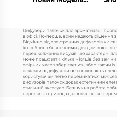
Дифузер Ефірні
Масла Гуртовий
аро
Авіатомолоджувач
Ар
Дифузори палочок для ароматизації пропо
Для Магазину Офіс
о
в офісі. По-перше, вони надають рішення 
аро
Відмінно від електронних дифузорів чи св
їх особливо безпечними для домівок із ді
перешкоджених вибухів, що характерні для
може працювати кілька місяців без заміни 
ефірних масел зберігається, зберігаючи їх 
оскільки ці дифузори не споживають елек
користувачам легко перемикатися між сезо
дифузорів палочок додає естетичний елем
стильний аксесуар. Безшумна робота робить
переносна природа дозволяє легко перемі