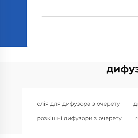
дифуз
олія для дифузора з очерету
д
розкішні дифузори з очерету
r