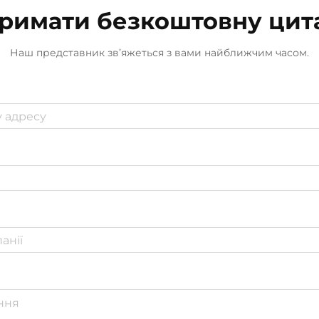
залишаються на 40% довше...
римати безкоштовну цит
Наш представник зв’яжеться з вами найближчим часом.