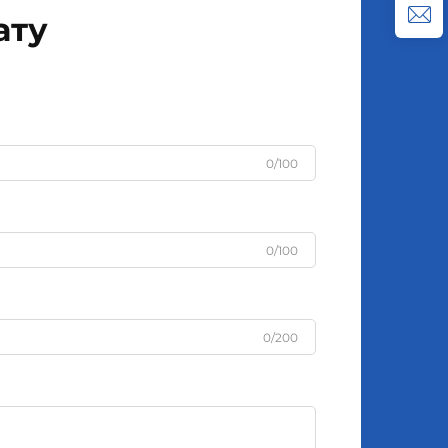
ату
0/100
0/100
0/200