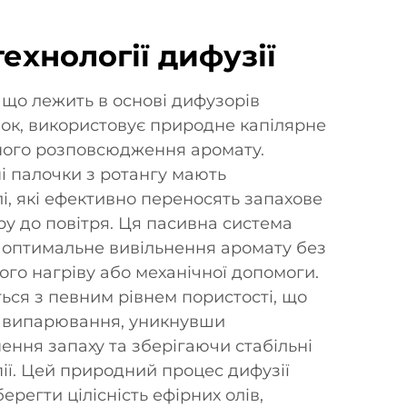
ехнології дифузії
 що лежить в основі дифузорів
ок, використовує природне капілярне
ьного розповсюдження аромату.
і палочки з ротангу мають
лі, які ефективно переносять запахове
ру до повітря. Ця пасивна система
є оптимальне вивільнення аромату без
ого нагріву або механічної допомоги.
ься з певним рівнем пористості, що
 випарювання, уникнувши
ення запаху та зберігаючи стабільні
ії. Цей природний процес дифузії
регти цілісність ефірних олів,