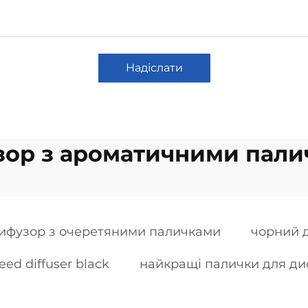
Надіслати
ор з ароматичними пал
ифузор з очеретяними паличками
чорний 
eed diffuser black
найкращі палички для д