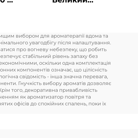
вий
комерційний запах-
ина
включальний
аерозольний
вищим вибором для ароматерапії вдома та
ітря
ароматний
німального увагодбігу після налаштування.
ий
диспенсер
уватися про вогневу небезпеку, що робить
езпечує стабільний рівень запаху без
електричний HVAC
 економічними, оскільки одна комплектація
олійний свіжильник
онних компонентів означає, що цілісність
логічна свідомість - інша значна перевага,
повітря дифузер
енти. Гнучкість вибору ароматів дозволяє
Крім того, декоративна привабливість
ченням як ароматизатор повітря та
тих офісів до спокійних спалень, поки їх