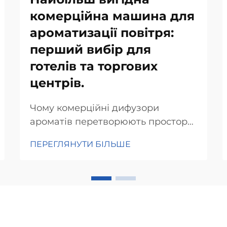
комерційна машина для
ароматизації повітря:
перший вибір для
готелів та торгових
центрів.
Чому комерційні дифузори
ароматів перетворюють простори
готельної індустрії. Психологія
ПЕРЕГЛЯНУТИ БІЛЬШЕ
аромату в досвіді клієнтів. Аромат
впливає на наші відчуття та
поведінку. Дослідження
показують, що приємні запахи
можуть підняти настрій і навіть
зробити так, що клієнти