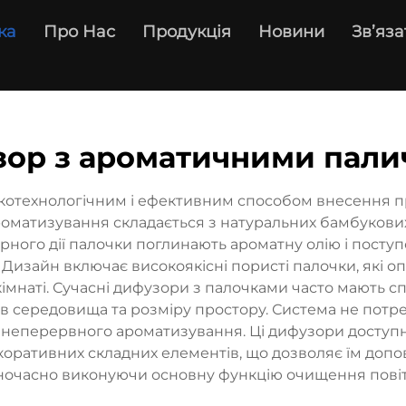
ка
Про Нас
Продукція
Новини
Зв’яза
ор з ароматичними пал
котехнологічним і ефективним способом внесення п
матизування складається з натуральних бамбукових 
ного дії палочки поглинають ароматну олію і поступо
 Дизайн включає високоякісні пористі палочки, які 
мнаті. Сучасні дифузори з палочками часто мають спе
ів середовища та розміру простору. Система не потре
неперервного ароматизування. Ці дифузори доступні в
екоративних складних елементів, що дозволяє їм доп
ночасно виконуючи основну функцію очищення повіт