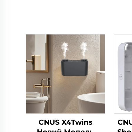
CNUS X4Twins
CNU
Новий Модель
Sho