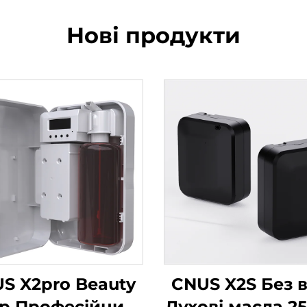
Нові продукти
S X2pro Beauty
CNUS X2S Без 
p Професійний
Духові масла 2