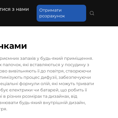
тися з нами
Отримати
розрахунок
ичками
риємних запахів у будь-який приміщення.
палочок, які вставляються у посудину з
во вивільняють її до повітря, створюючи
оптимізують процес дифузії, забезпечуючи
ціальні формули олій, які можуть тривати
бує електрики чи батарей, що робить її
 різних розмірах та дизайнах, від
овнювати будь-який внутрішній дизайн,
ря.