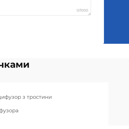
0/1000
ичками
дифузор з тростини
ифузора