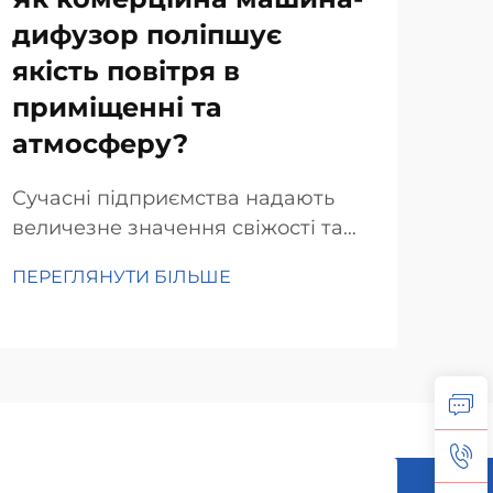
дифузор поліпшує
до
якість повітря в
рі
приміщенні та
Рів
атмосферу?
зал
бач
Сучасні підприємства надають
ПЕР
спр
величезне значення свіжості та
наш
затишку в приміщеннях.
Диф
ПЕРЕГЛЯНУТИ БІЛЬШЕ
Комерційні дифузи виконують цю
спр
задачу одночасно двома
ств
способами. Вони поширюють
про
приємні аромати в офісах,
магазинах та ресторанах, а також
очищують повітря...