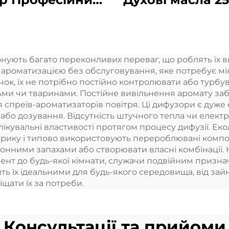
комерційний
Батарея Духо
матний дифузер
дифузер Маш
оматна ефірна
Домашня
нують багато переконливих переваг, що роблять їх 
лія Готельний
свіжильник пов
з ароматизацією без обслуговування, яке потребує мі
матний апарат
Ароматичн
ічок, їх не потрібно постійно контролювати або турб
тьми чи тваринами. Постійне вивільнення аромату заб
дифузер
 спреїв-ароматизаторів повітря. Ці дифузори є дуже
або дозування. Відсутність штучного тепла чи електр
лікувальні властивості протягом процесу дифузії. Еко
трику і типово використовують перероблювані компон
нними запахами або створювати власні комбінації. 
ент до будь-якої кімнати, служачи подвійним призна
 їх ідеальними для будь-якого середовища, від зайня
щати їх за потреби.
Консультації та прийоми