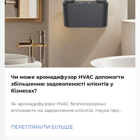
Чи може аромадифузор HVAC допомогти
збільшенню задоволеності клієнтів у
бізнесах?
Як аромадифузори HVAC безпосередньо
впливають на задоволення клієнтів. Наука про
аромат і емоційну відповідь. Розуміння того, як
запахи дійсно впливають на наш мозок, має
ПЕРЕГЛЯНУТИ БІЛЬШЕ
велике значення, коли мова йде про збереження
задоволення клієнтів у магазинах чи ресторанах.