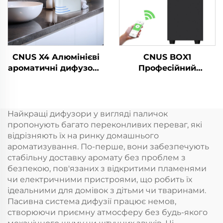
Дифузійна система
Ароматична машина
CNUS X4 Алюмінієві
CNUS BOX1
ароматичні дифузори
Професійний
Безводні розумні
комерційний
ароматичні дифузори
електричний
360 ароматичних
диффузер аромату
олійних дифузорів
ароматичних масел
Найкращі дифузори у вигляді паличок
Безводні атомізатори
пропонують багато переконливих переваг, які
відрізняють їх на ринку домашнього
ароматизування. По-перше, вони забезпечують
стабільну доставку аромату без проблем з
безпекою, пов'язаних з відкритими пламенями
чи електричними пристроями, що робить їх
ідеальними для домівок з дітьми чи тваринами.
Пасивна система дифузії працює немов,
створюючи приємну атмосферу без будь-якого