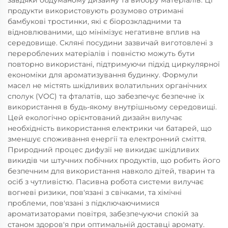
завдяки обдуманому дизайну та вибору матеріалів. Ці
продукти використовують розумово отримані
бамбукові тростинки, які є біорозкладними та
відновлюваними, що мінімізує негативне вплив на
середовище. Скляні посудини зазвичай виготовлені з
перероблених матеріалів і повністю можуть бути
повторно використані, підтримуючи підхід циркулярної
економіки для ароматизування будинку. Формули
масел не містять шкідливих волатильних органічних
сполук (VOC) та фталатів, що забезпечує безпечне їх
використання в будь-якому внутрішньому середовищі.
Цей екологічно орієнтований дизайн вилучає
необхідність використання електрики чи батарей, що
зменшує споживання енергії та електронний сміття.
Природний процес дифузії не викидає шкідливих
викидів чи штучних побічних продуктів, що робить його
безпечним для використання навколо дітей, тварин та
осіб з чутливістю. Пасивна робота системи вилучає
вогневі ризики, пов'язані з свічками, та хімічні
проблеми, пов'язані з підключаючимися
ароматизаторами повітря, забезпечуючи спокій за
станом здоров'я при оптимальній доставці аромату.