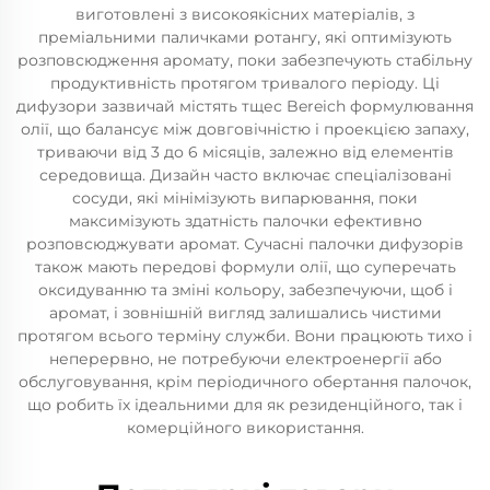
виготовлені з високоякісних матеріалів, з
преміальними паличками ротангу, які оптимізують
розповсюдження аромату, поки забезпечують стабільну
продуктивність протягом тривалого періоду. Ці
дифузори зазвичай містять тщес Bereich формулювання
олії, що балансує між довговічністю і проекцією запаху,
триваючи від 3 до 6 місяців, залежно від елементів
середовища. Дизайн часто включає спеціалізовані
сосуди, які мінімізують випарювання, поки
максимізують здатність палочки ефективно
розповсюджувати аромат. Сучасні палочки дифузорів
також мають передові формули олії, що суперечать
оксидуванню та зміні кольору, забезпечуючи, щоб і
аромат, і зовнішній вигляд залишались чистими
протягом всього терміну служби. Вони працюють тихо і
неперервно, не потребуючи електроенергії або
обслуговування, крім періодичного обертання палочок,
що робить їх ідеальними для як резиденційного, так і
комерційного використання.