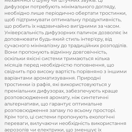
механічного шуму чи штучних звуків. Ці
дифузори потребують мінімального догляду,
необхідно лише періодично обертати тростинки,
щоб підтримувати оптимальну продуктивність,
що робить їх надзвичайно вигідними за часом.
Універсальність дифузорних паличок дозволяє їм
доповнювати будь-який стиль інтер'єру, від
сучасного мінімалізму до традиційних розподілів.
Вони пропонують відмінну довговічність,
оскільки якісні системи тримаються кілька
місяців перед необхідністю поповнення, що
свідчить про високу вартість порівняно з іншими
варіантами ароматизування. Природні
тростинки із рафія, які використовуються у
преміальних дифузорах, забезпечують краще
розповсюдження аромату, ніж синтетичні
альтернативи, що гарантує оптимальне
розповсюдження запаху по всьому просторі.
Крім того, ці системи пропонують екологічні
переваги, вилучаючи необхідність використання
аерозолів чи електрики, що зменшує їх