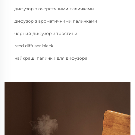
дифузор з очеретяними паличками
дифузор з ароматичними паличками
чорний дифузор з тростини
reed diffuser black
найкращі палички для дифузора