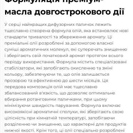
масла довгострокового дії
У серці найкращих дифузорних паличок лежить
тщеславно створена формула олій, яка встановлює нові
стандарти тривалості та збереження аромату. Ці
преміальні олії розроблені за допомогою власної
суміші ароматичних молекул, які суперечать знищенню
і зберігають свій початковий аромат протягом всього
періоду використання. Формула містить спеціалізовані
стабілізатори, які запобігають окисленню та зміні
кольору, забезпечуючи те, що олія залишається
прозорою та ефективною до шести місяців. Ця
передова композиція олій має тщеславно
збалансований в'язкість, що дозволяє оптимальне
вбирання ротанговими паличками, при цьому
мінімізуючи швидкість парування. Формула включає
високоякісні ароматичні сполуки, які зберігають свою
цілісність при кімнатній температурі, запобігаючи
розділенню чи знищенню, що характерні для продуктів
нижчої якості. Крім того, ці олії спеціально розроблені