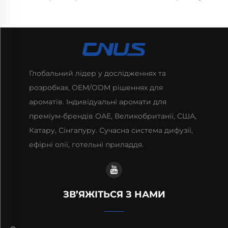
Глобальний лідер у дослідженнях та
розробках, OEM/ODM рішеннях для
ароматів. Індивідуальні аромати для
преміум-брендів ОАЕ, Великобританії, США,
Катару, Сінгапуру. Сучасна система дифузії,
ефірні олії, готельні приладдя.
ЗВ’ЯЖІТЬСЯ З НАМИ