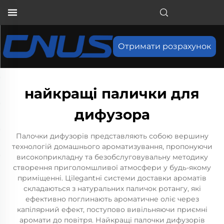
Отримати розрахунок
найкращі палички для
дифузора
Палочки дифузорів представляють собою вершину
технологій домашнього ароматизування, пропонуючи
високоприкладну та безобслуговувальну методику
створення приголомшливої атмосфери у будь-якому
приміщенні. Ціlegantні системи доставки ароматів
складаються з натуральних паличок ротангу, які
ефективно поглинають ароматичне оліє через
капілярний ефект, поступово вивільняючи приємні
аромати до повітря. Найкращі палочки дифузорів