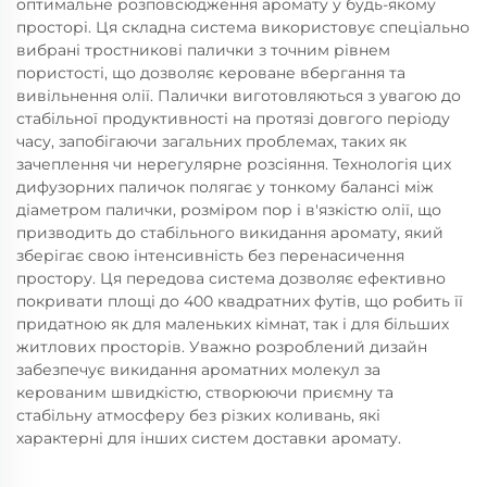
оптимальне розповсюдження аромату у будь-якому
просторі. Ця складна система використовує спеціально
вибрані тростникові палички з точним рівнем
пористості, що дозволяє кероване вбергання та
вивільнення олії. Палички виготовляються з увагою до
стабільної продуктивності на протязі довгого періоду
часу, запобігаючи загальних проблемах, таких як
зачеплення чи нерегулярне розсіяння. Технологія цих
дифузорних паличок полягає у тонкому балансі між
діаметром палички, розміром пор і в'язкістю олії, що
призводить до стабільного викидання аромату, який
зберігає свою інтенсивність без перенасичення
простору. Ця передова система дозволяє ефективно
покривати площі до 400 квадратних футів, що робить її
придатною як для маленьких кімнат, так і для більших
житлових просторів. Уважно розроблений дизайн
забезпечує викидання ароматних молекул за
керованим швидкістю, створюючи приємну та
стабільну атмосферу без різких коливань, які
характерні для інших систем доставки аромату.