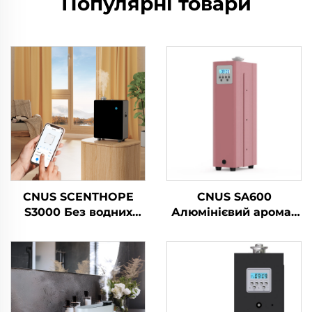
Популярні товари
CNUS SCENTHOPE
CNUS SA600
S3000 Без водних
Алюмінієвий аромат
парфумерних
Ефірний олій Аромат
повітряних
Коммерчний аромат
диспенсерів
Машина Електронний
Акрильний
аромат Безводний
автоматичний
hvac Диффузер
дифузер ароматики
Готель